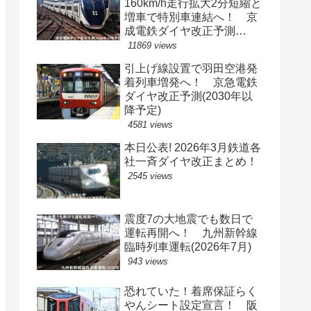
160km/h走行拡大2分短縮と
増車で特別車連結へ！ 京
成電鉄ダイヤ改正予測
(2029年以降予定)
11869 views
引上げ線設置で羽田空港発
着列車増発へ！ 京急電鉄
ダイヤ改正予測(2030年以
降予定)
4581 views
本日公表! 2026年3月鉄道各
社一斉ダイヤ改正まとめ！
2545 views
震度7の大地震でも数日で
運転再開へ！ 九州新幹線
臨時列車運転(2026年7月)
943 views
恐れていた！着席保証らく
やんシート設定宣言！ 阪