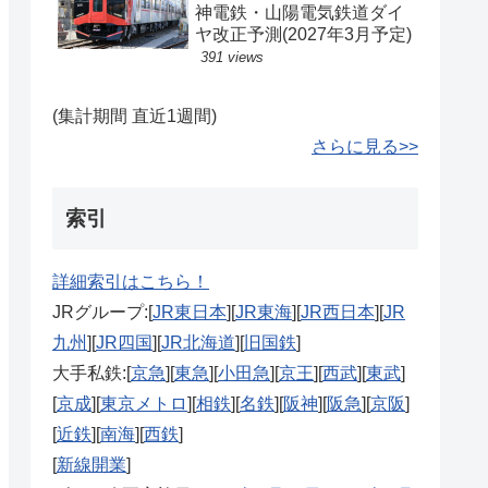
神電鉄・山陽電気鉄道ダイ
ヤ改正予測(2027年3月予定)
391 views
(集計期間 直近1週間)
さらに見る>>
索引
詳細索引はこちら！
JRグループ:[
JR東日本
][
JR東海
][
JR西日本
][
JR
九州
][
JR四国
][
JR北海道
][
旧国鉄
]
大手私鉄:[
京急
][
東急
][
小田急
][
京王
][
西武
][
東武
]
[
京成
][
東京メトロ
][
相鉄
][
名鉄
][
阪神
][
阪急
][
京阪
]
[
近鉄
][
南海
][
西鉄
]
[
新線開業
]