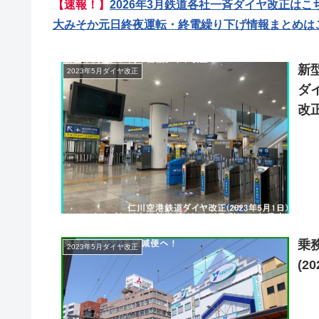
【速報！】
2026年3月鉄道各社一斉ダイヤ改正はこ
大みそか元日終夜運転・終電繰り下げ情報まとめは
新
2023年5月ダイヤ改正
ダ
改正
乗
2023年5月ダイヤ改正
(2