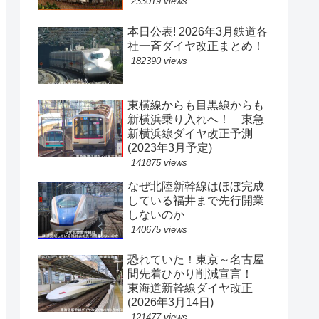
233019 views
本日公表! 2026年3月鉄道各
社一斉ダイヤ改正まとめ！
182390 views
東横線からも目黒線からも
新横浜乗り入れへ！ 東急
新横浜線ダイヤ改正予測
(2023年3月予定)
141875 views
なぜ北陸新幹線はほぼ完成
している福井まで先行開業
しないのか
140675 views
恐れていた！東京～名古屋
間先着ひかり削減宣言！
東海道新幹線ダイヤ改正
(2026年3月14日)
121477 views