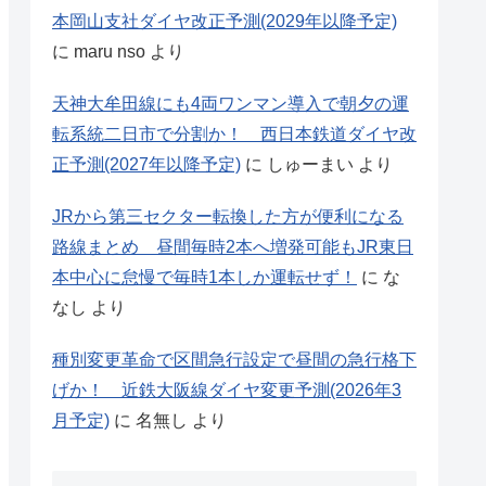
本岡山支社ダイヤ改正予測(2029年以降予定)
に
maru nso
より
天神大牟田線にも4両ワンマン導入で朝夕の運
転系統二日市で分割か！ 西日本鉄道ダイヤ改
正予測(2027年以降予定)
に
しゅーまい
より
JRから第三セクター転換した方が便利になる
路線まとめ 昼間毎時2本へ増発可能もJR東日
本中心に怠慢で毎時1本しか運転せず！
に
な
なし
より
種別変更革命で区間急行設定で昼間の急行格下
げか！ 近鉄大阪線ダイヤ変更予測(2026年3
月予定)
に
名無し
より