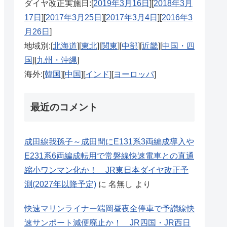
ダイヤ改正実施日:[
2019年3月16日
][
2018年3月
17日
][
2017年3月25日
][
2017年3月4日
][
2016年3
月26日
]
地域別:[
北海道
][
東北
][
関東
][
中部
][
近畿
][
中国・四
国
][
九州・沖縄
]
海外:[
韓国
][
中国
][
インド
][
ヨーロッパ
]
最近のコメント
成田線我孫子～成田間にE131系3両編成導入や
E231系6両編成転用で常磐線快速電車との直通
縮小ワンマン化か！ JR東日本ダイヤ改正予
測(2027年以降予定)
に
名無し
より
快速マリンライナー端岡昼夜全停車で予讃線快
速サンポート減便廃止か！ JR四国・JR西日