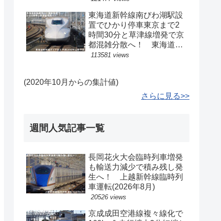
東海道新幹線南びわ湖駅設
置でひかり停車東京まで2
時間30分と草津線増発で京
都混雑分散へ！ 東海道新
幹線ダイヤ改正予測(2040
113581 views
年以降予定)
(2020年10月からの集計値)
さらに見る>>
週間人気記事一覧
長岡花火大会臨時列車増発
も輸送力減少で積み残し発
生へ！ 上越新幹線臨時列
車運転(2026年8月)
20526 views
京成成田空港線複々線化で