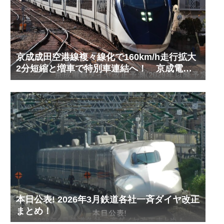
京成成田空港線複々線化で160km/h走行拡大
2分短縮と増車で特別車連結へ！ 京成電鉄
ダイヤ改正予測(2029年以降予定)
本日公表! 2026年3月鉄道各社一斉ダイヤ改正
まとめ！