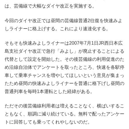
は、芸備線で大幅なダイヤ改正を実施する。
今回のダイヤ改正では昼間の芸備線普通2往復を快速みよ
しライナーに格上げする。これにより速達化する。
そもそも快速みよしライナーは2007年7月1日JR西日本広
島支社ダイヤ改正で急行「みよし」が廃止することによる
代替として設定を開始した。その後芸備線の利用促進のた
め沿線自治体でアンケートを取ったところ、快速を各駅停
車して乗車チャンスを増やしてほしいという意見が集まっ
たため昼間の快速みよしライナーを普通に格下げし昼間の
普通列車を毎時1本運転とした経緯がある。
ただその後芸備線利用者は増えることなく、横ばいするこ
ともなく、順調に減り続けている。無料で配ったアンケー
トに回答しても乗ってくれやしないのだ。