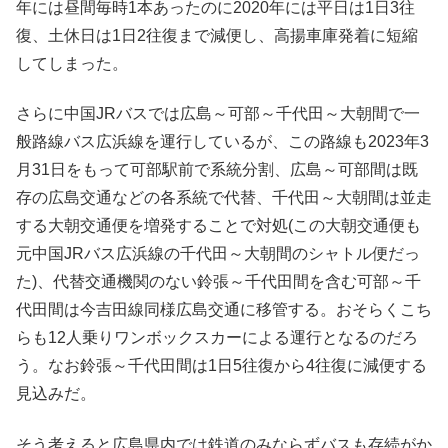
年には昼間毎時1本あったのに2020年には平日は1日3往
復、土休日は1日2往復まで減便し、高揚車庫発着に短縮
してしまった。
さらに中国JRバスでは広島～可部～千代田～大朝間で一
般路線バス広浜線を運行しているが、この路線も2023年3
月31日をもって可部駅前で系統分割、広島～可部間は既
存の広島交通などの各系統で代替、千代田～大朝間は並走
する大朝交通便を増発することで対処(この大朝交通便も
元中国JRバス広浜線の千代田～大朝間のシャトル便だっ
た)、代替交通機関のない鈴張～千代田間を含む可部～千
代田間は今吉田線同様広島交通に移管する。おそらくこち
らも12人乗りワンボックスカーによる運行となるのだろ
う。なお鈴張～千代田間は1日5往復から4往復に減便する
見込みだ。
そう考えると広島県内では鉄道のみならずバスも存続がか