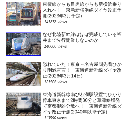
東横線からも目黒線からも新横浜乗り
入れへ！ 東急新横浜線ダイヤ改正予
測(2023年3月予定)
141878 views
なぜ北陸新幹線はほぼ完成している福
井まで先行開業しないのか
140680 views
恐れていた！東京～名古屋間先着ひか
り削減宣言！ 東海道新幹線ダイヤ改
正(2026年3月14日)
121506 views
東海道新幹線南びわ湖駅設置でひかり
停車東京まで2時間30分と草津線増発
で京都混雑分散へ！ 東海道新幹線ダ
イヤ改正予測(2040年以降予定)
113590 views