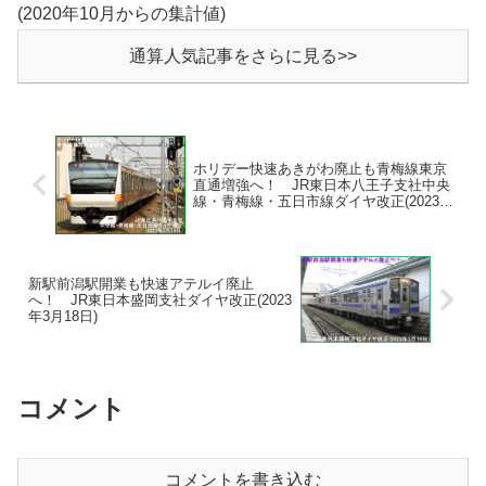
(2020年10月からの集計値)
通算人気記事をさらに見る>>
ホリデー快速あきがわ廃止も青梅線東京
直通増強へ！ JR東日本八王子支社中央
線・青梅線・五日市線ダイヤ改正(2023年
3月18日)
新駅前潟駅開業も快速アテルイ廃止
へ！ JR東日本盛岡支社ダイヤ改正(2023
年3月18日)
コメント
コメントを書き込む