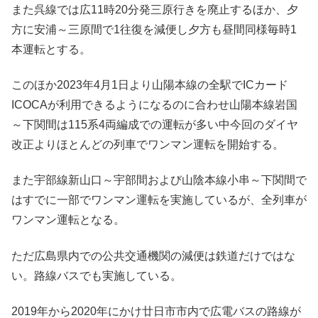
また呉線では広11時20分発三原行きを廃止するほか、夕
方に安浦～三原間で1往復を減便し夕方も昼間同様毎時1
本運転とする。
このほか2023年4月1日より山陽本線の全駅でICカード
ICOCAが利用できるようになるのに合わせ山陽本線岩国
～下関間は115系4両編成での運転が多い中今回のダイヤ
改正よりほとんどの列車でワンマン運転を開始する。
また宇部線新山口～宇部間および山陰本線小串～下関間で
はすでに一部でワンマン運転を実施しているが、全列車が
ワンマン運転となる。
ただ広島県内での公共交通機関の減便は鉄道だけではな
い。路線バスでも実施している。
2019年から2020年にかけ廿日市市内で広電バスの路線が