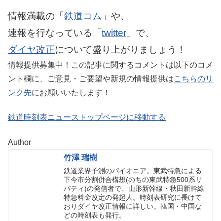
情報満載の「
鉄道コム
」や、
速報を行なっている「
twitter
」で、
ダイヤ改正
について盛り上がりましょう！
情報提供募集中！この記事に関するコメントは以下のコメ
ント欄に、ご意見・ご要望や新規の情報提供は
こちらのリ
ンク先
にお願いいたします！
鉄道時刻表ニューストップページに移動する
Author
竹澤 瑞樹
鉄道業界予測のパイオニア。東武特急による
下今市分割併合構想(のちの東武特急500系リ
バティ)の発信者で、山形新幹線・秋田新幹線
特急料金改定の発起人。時刻表研究に長けて
おりダイヤ改正情報に詳しい。韓国・中国な
どの時刻表も発行。