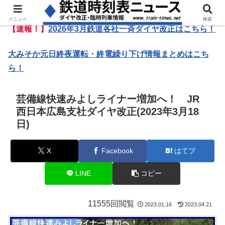
メニュー
検索
【速報！】
2026年3月鉄道各社一斉ダイヤ改正はこちら！
大みそか元日終夜運転・終電繰り下げ情報まとめはこち
ら！
芸備線快速みよしライナー増加へ！ JR
西日本広島支社ダイヤ改正(2023年3月18
日)
X
Facebook
はてブ
LINE
コピー
11555回閲覧
2023.01.16
2023.04.21