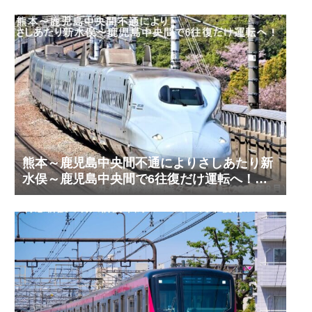
熊本～鹿児島中央間不通によりさしあたり新
水俣～鹿児島中央間で6往復だけ運転へ！
九州新幹線臨時ダイヤ運転(2026年8月)