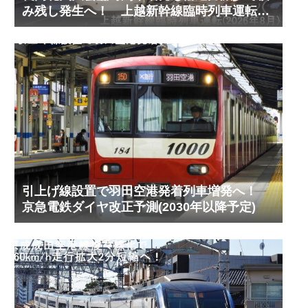
み残し発生へ！ 上越新幹線臨時列車運転
(2026年8月)
引上げ線設置で羽田空港発着列車増発へ！
京急電鉄ダイヤ改正予測(2030年以降予定)