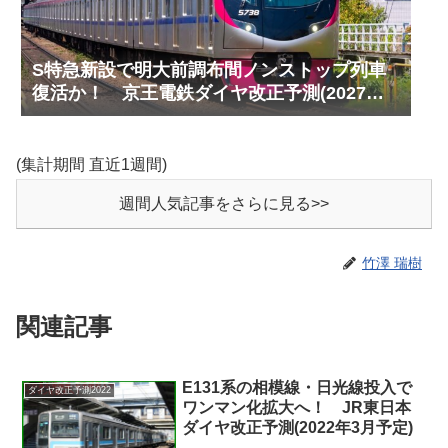
S特急新設で明大前調布間ノンストップ列車
復活か！ 京王電鉄ダイヤ改正予測(2027年
以降予定)
(集計期間 直近1週間)
週間人気記事をさらに見る>>
竹澤 瑞樹
関連記事
E131系の相模線・日光線投入で
ダイヤ改正予測2022
ワンマン化拡大へ！ JR東日本
ダイヤ改正予測(2022年3月予定)