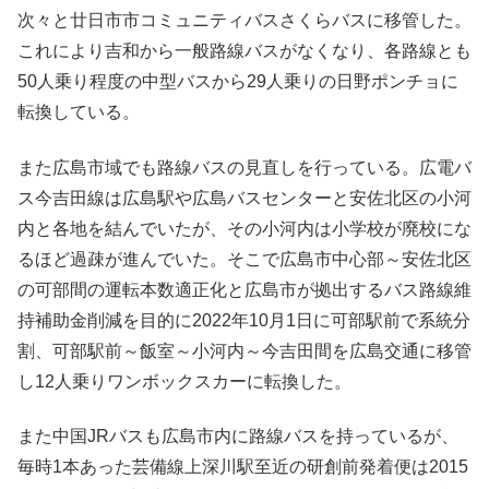
次々と廿日市市コミュニティバスさくらバスに移管した。
これにより吉和から一般路線バスがなくなり、各路線とも
50人乗り程度の中型バスから29人乗りの日野ポンチョに
転換している。
また広島市域でも路線バスの見直しを行っている。広電バ
ス今吉田線は広島駅や広島バスセンターと安佐北区の小河
内と各地を結んでいたが、その小河内は小学校が廃校にな
るほど過疎が進んでいた。そこで広島市中心部～安佐北区
の可部間の運転本数適正化と広島市が拠出するバス路線維
持補助金削減を目的に2022年10月1日に可部駅前で系統分
割、可部駅前～飯室～小河内～今吉田間を広島交通に移管
し12人乗りワンボックスカーに転換した。
また中国JRバスも広島市内に路線バスを持っているが、
毎時1本あった芸備線上深川駅至近の研創前発着便は2015