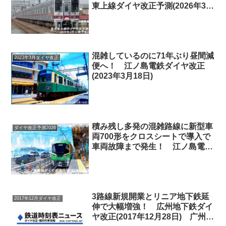
東上線ダイヤ改正予測(2026年3月
以降予定)
混雑しているのに71年ぶり昼間減
2023年3月ダイヤ改正
便へ！ 江ノ島電鉄ダイヤ改正
(2023年3月18日)
積み残し多発の混雑路線に新型車
ダイヤ改正予測2026
両700形をクロスシートで導入で
車両故障まで発生！ 江ノ島電鉄
ダイヤ改正予測(2026年度予定)
3路線新規開業とリニア地下鉄延
2017年12月ダイヤ改正
伸で大幅増強！ 広州地下鉄ダイ
ヤ改正(2017年12月28日) 广州地