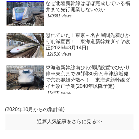
なぜ北陸新幹線はほぼ完成している福
井まで先行開業しないのか
140681 views
恐れていた！東京～名古屋間先着ひか
り削減宣言！ 東海道新幹線ダイヤ改
正(2026年3月14日)
121516 views
東海道新幹線南びわ湖駅設置でひかり
停車東京まで2時間30分と草津線増発
で京都混雑分散へ！ 東海道新幹線ダ
イヤ改正予測(2040年以降予定)
113601 views
(2020年10月からの集計値)
通算人気記事をさらに見る>>