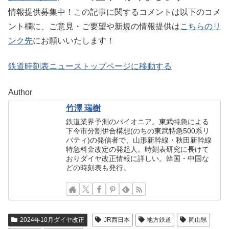
情報提供募集中！この記事に関するコメントは以下のコメ
ント欄に、ご意見・ご要望や新規の情報提供は
こちらのリ
ンク先
にお願いいたします！
鉄道時刻表ニューストップページに移動する
Author
竹澤 瑞樹
鉄道業界予測のパイオニア。東武特急による
下今市分割併合構想(のちの東武特急500系リ
バティ)の発信者で、山形新幹線・秋田新幹線
特急料金改定の発起人。時刻表研究に長けて
おりダイヤ改正情報に詳しい。韓国・中国な
どの時刻表も発行。
2024年10月ダイヤ改正
JR西日本
地方鉄道
岡山県