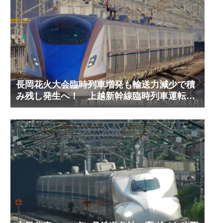
長岡花火大会臨時列車増発も輸送力減少で積
み残し発生へ！ 上越新幹線臨時列車運転
(2026年8月)