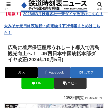
メニュー
検索
【速報！】
2026年3月鉄道各社一斉ダイヤ改正はこちら！
大みそか元日終夜運転・終電繰り下げ情報まとめはこち
ら！
広島に着席保証座席うれしート導入で宮島
観光向上へ！ JR西日本中国統括本部ダ
イヤ改正(2024年10月5日)
X
Facebook
はてブ
LINE
コピー
1058回閲覧
2024.09.09