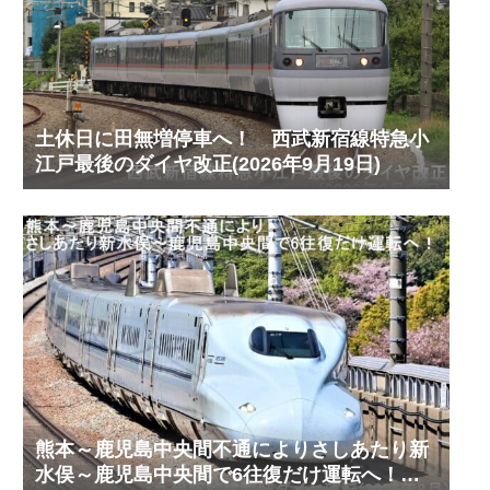
土休日に田無増停車へ！ 西武新宿線特急小
江戸最後のダイヤ改正(2026年9月19日)
熊本～鹿児島中央間不通によりさしあたり新
水俣～鹿児島中央間で6往復だけ運転へ！