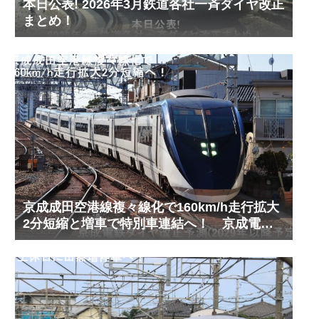
本日公表! 2026年3月鉄道各社一斉ダイヤ改正
まとめ！
京成成田空港線複々線化で160km/h走行拡大
2分短縮と増車で特別車連結へ！ 京成電鉄
ダイヤ改正予測(2029年以降予定)