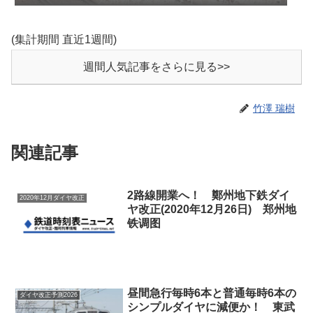
九州新幹線臨時ダイヤ運転(2026年8月)
(集計期間 直近1週間)
週間人気記事をさらに見る>>
竹澤 瑞樹
関連記事
2路線開業へ！ 鄭州地下鉄ダイ
2020年12月ダイヤ改正
ヤ改正(2020年12月26日) 郑州地
铁调图
昼間急行毎時6本と普通毎時6本の
ダイヤ改正予測2026
シンプルダイヤに減便か！ 東武