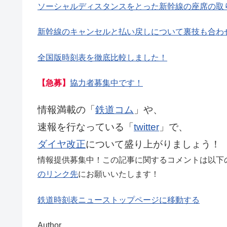
ソーシャルディスタンスをとった新幹線の座席の取
新幹線のキャンセルと払い戻しについて裏技も合わ
全国版時刻表を徹底比較しました！
【急募】
協力者募集中です！
情報満載の「
鉄道コム
」や、
速報を行なっている「
twitter
」で、
ダイヤ改正
について盛り上がりましょう！
情報提供募集中！この記事に関するコメントは以下
のリンク先
にお願いいたします！
鉄道時刻表ニューストップページに移動する
Author