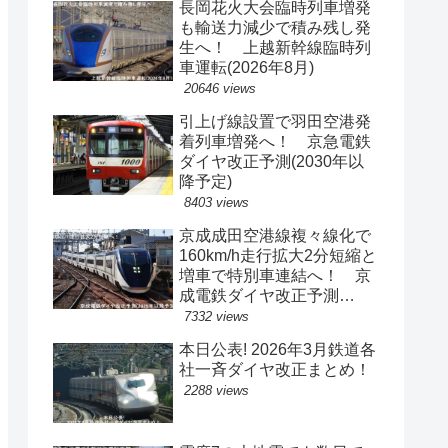
長岡花火大会臨時列車増発
も輸送力減少で積み残し発
生へ！ 上越新幹線臨時列
車運転(2026年8月)
20646 views
引上げ線設置で羽田空港発
着列車増発へ！ 京急電鉄
ダイヤ改正予測(2030年以
降予定)
8403 views
京成成田空港線複々線化で
160km/h走行拡大2分短縮と
増車で特別車連結へ！ 京
成電鉄ダイヤ改正予測
(2029年以降予定)
7332 views
本日公表! 2026年3月鉄道各
社一斉ダイヤ改正まとめ！
2288 views