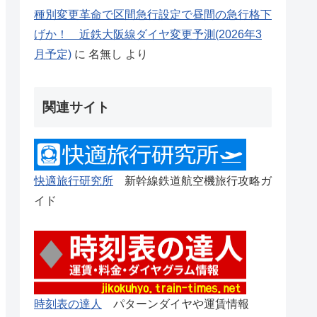
種別変更革命で区間急行設定で昼間の急行格下
げか！ 近鉄大阪線ダイヤ変更予測(2026年3
月予定)
に
名無し
より
関連サイト
快適旅行研究所
新幹線鉄道航空機旅行攻略ガ
イド
時刻表の達人
パターンダイヤや運賃情報