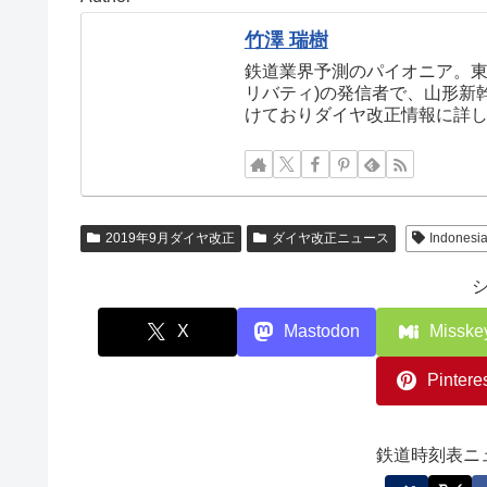
竹澤 瑞樹
鉄道業界予測のパイオニア。東
リバティ)の発信者で、山形新
けておりダイヤ改正情報に詳
2019年9月ダイヤ改正
ダイヤ改正ニュース
Indonesi
X
Mastodon
Misske
Pintere
鉄道時刻表ニ