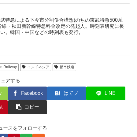
武特急による下今市分割併合構想(のちの東武特急500系
幹線・秋田新幹線特急料金改定の発起人。時刻表研究に長
しい。韓国・中国などの時刻表も発行。
an Railway
インドネシア
都市鉄道
シェアする
y
Facebook
はてブ
LINE
st
コピー
ュースをフォローする