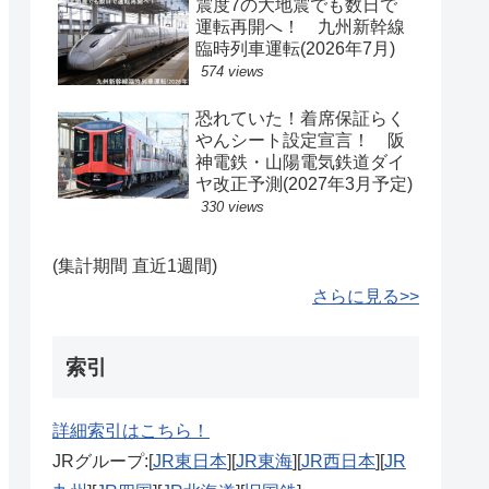
震度7の大地震でも数日で
運転再開へ！ 九州新幹線
臨時列車運転(2026年7月)
574 views
恐れていた！着席保証らく
やんシート設定宣言！ 阪
神電鉄・山陽電気鉄道ダイ
ヤ改正予測(2027年3月予定)
330 views
(集計期間 直近1週間)
さらに見る>>
索引
詳細索引はこちら！
JRグループ:[
JR東日本
][
JR東海
][
JR西日本
][
JR