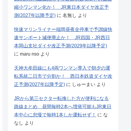
縮小ワンマン化か！ JR東日本ダイヤ改正予
測(2027年以降予定)
に
名無し
より
快速マリンライナー端岡昼夜全停車で予讃線快
速サンポート減便廃止か！ JR四国・JR西日
本岡山支社ダイヤ改正予測(2029年以降予定)
に
maru nso
より
天神大牟田線にも4両ワンマン導入で朝夕の運
転系統二日市で分割か！ 西日本鉄道ダイヤ改
正予測(2027年以降予定)
に
しゅーまい
より
JRから第三セクター転換した方が便利になる
路線まとめ 昼間毎時2本へ増発可能もJR東日
本中心に怠慢で毎時1本しか運転せず！
に
な
なし
より