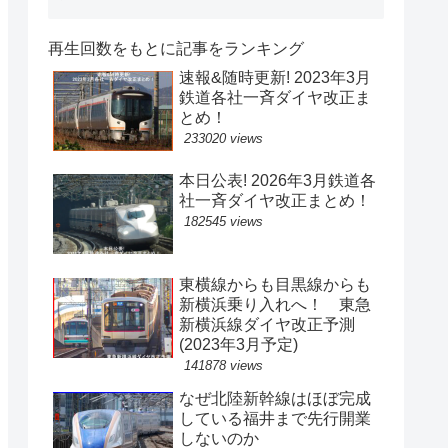
再生回数をもとに記事をランキング
速報&随時更新! 2023年3月
鉄道各社一斉ダイヤ改正ま
とめ！
233020 views
本日公表! 2026年3月鉄道各
社一斉ダイヤ改正まとめ！
182545 views
東横線からも目黒線からも
新横浜乗り入れへ！ 東急
新横浜線ダイヤ改正予測
(2023年3月予定)
141878 views
なぜ北陸新幹線はほぼ完成
している福井まで先行開業
しないのか