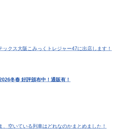
ンテックス大阪こみっくトレジャー47に出店します！
 2026冬春 好評頒布中！通販有！
ま、空いている列車はどれなのかまとめました！