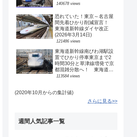
140678 views
恐れていた！東京～名古屋
間先着ひかり削減宣言！
東海道新幹線ダイヤ改正
(2026年3月14日)
121486 views
東海道新幹線南びわ湖駅設
置でひかり停車東京まで2
時間30分と草津線増発で京
都混雑分散へ！ 東海道新
幹線ダイヤ改正予測(2040
113584 views
年以降予定)
(2020年10月からの集計値)
さらに見る>>
週間人気記事一覧