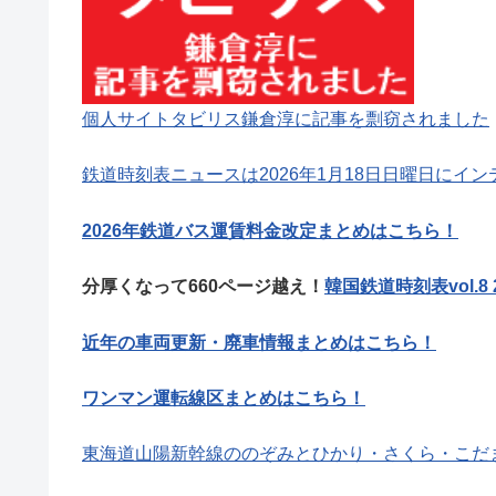
個人サイトタビリス鎌倉淳に記事を剽窃されました
鉄道時刻表ニュースは2026年1月18日日曜日にイ
2026年鉄道バス運賃料金改定まとめはこちら！
分厚くなって660ページ越え！
韓国鉄道時刻表vol.8
近年の車両更新・廃車情報まとめはこちら！
ワンマン運転線区まとめはこちら！
東海道山陽新幹線ののぞみとひかり・さくら・こだ