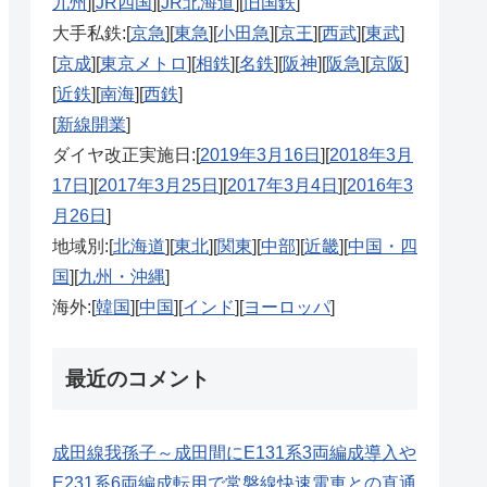
九州
][
JR四国
][
JR北海道
][
旧国鉄
]
大手私鉄:[
京急
][
東急
][
小田急
][
京王
][
西武
][
東武
]
[
京成
][
東京メトロ
][
相鉄
][
名鉄
][
阪神
][
阪急
][
京阪
]
[
近鉄
][
南海
][
西鉄
]
[
新線開業
]
ダイヤ改正実施日:[
2019年3月16日
][
2018年3月
17日
][
2017年3月25日
][
2017年3月4日
][
2016年3
月26日
]
地域別:[
北海道
][
東北
][
関東
][
中部
][
近畿
][
中国・四
国
][
九州・沖縄
]
海外:[
韓国
][
中国
][
インド
][
ヨーロッパ
]
最近のコメント
成田線我孫子～成田間にE131系3両編成導入や
E231系6両編成転用で常磐線快速電車との直通