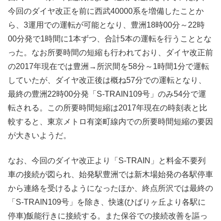
今回のダイヤ改正を前に西武40000系を増備したことか
ら、3運用での運転が可能となり、豊洲18時00分～22時
00分発で1時間に1本ずつ、合計5本の運転を行うこととな
った。なお所要時間の短縮も行われており、ダイヤ改正前
の2017年現在では豊洲→所沢間を58分～1時間1分で運転
していたが、ダイヤ改正後は概ね57分での運転となり、
最終の豊洲22時00分発「S-TRAIN109号」のみ54分で運
転される。この所要時間短縮は2017年現在の時刻表と比
較すると、東京メトロ有楽町線内での所要時間短縮の要因
が大きいようだ。
なお、今回のダイヤ改正より「S-TRAIN」と料金不要列
車の接続が図られ、始発駅豊洲では新木場始発の各駅停車
から連絡を受けるようになったほか、終点所沢では最終の
「S-TRAIN109号」を除き、快速(ひばりヶ丘より各駅に
停車)飯能行きに接続する。また保谷での接続改善を謳っ