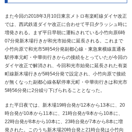
また今回の2018年3月10日東京メトロ有楽町線ダイヤ改正
では、西武鉄道ダイヤ改正に合わせて平日夕ラッシュ時に
増発される。まず平日早朝に運転されている小竹向原6時
07分発新木場行きが和光市始発に延長される。これまで
小竹向原で和光市5時54分発副都心線・東急東横線直通各
駅停車元町・中華街行きからの接続をとっていたが今回の
ダイヤ改正で解消され、今回和光市始発に延長された有楽
町線新木場行きが5時54分発で設定され、小竹向原で接続
が無くなった副都心線各駅停車元町・中華街行きは和光市
5時56分発に2分繰り下げられることとなった。
また平日夜では、新木場19時台発が12本から13本に、20
時台発が10本から11本に、21時台発が9本から10本に、
22時台発が8本から10本に、23時台発が7本から8本に増
発された。このうち新木場20時台発と21時台発は小竹向