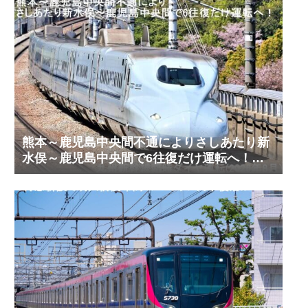
熊本～鹿児島中央間不通によりさしあたり新
水俣～鹿児島中央間で6往復だけ運転へ！
九州新幹線臨時ダイヤ運転(2026年8月)