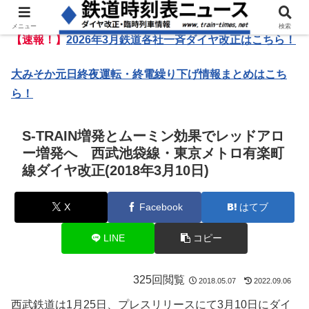
メニュー
検索
【速報！】
2026年3月鉄道各社一斉ダイヤ改正はこちら！
大みそか元日終夜運転・終電繰り下げ情報まとめはこち
ら！
S-TRAIN増発とムーミン効果でレッドアロ
ー増発へ 西武池袋線・東京メトロ有楽町
線ダイヤ改正(2018年3月10日)
X
Facebook
はてブ
LINE
コピー
325回閲覧
2018.05.07
2022.09.06
西武鉄道は1月25日、プレスリリースにて3月10日にダイ