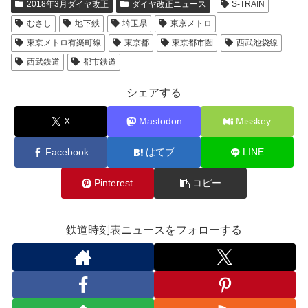
2018年3月ダイヤ改正
ダイヤ改正ニュース
S-TRAIN
むさし
地下鉄
埼玉県
東京メトロ
東京メトロ有楽町線
東京都
東京都市圏
西武池袋線
西武鉄道
都市鉄道
シェアする
X
Mastodon
Misskey
Facebook
はてブ
LINE
Pinterest
コピー
鉄道時刻表ニュースをフォローする