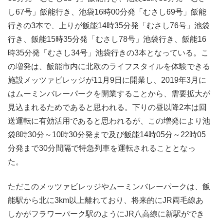
し67号」飯能行き、池袋16時00分発「むさし69号」飯能
行きの3本で、上りが飯能14時35分発「むさし76号」池袋
行き、飯能15時35分発「むさし78号」池袋行き、飯能16
時35分発「むさし34号」池袋行きの3本となっている。こ
の増発は、飯能市内に北欧のライフスタイルを体験できる
施設メッツァビレッジが11月9日に開業し、2019年3月に
はムーミンバレーパークを開業することから、需要拡大が
見込まれるためであると思われる。下りの昼以降2本は回
送運転に有効活用であると思われるが、この増発により池
袋8時30分～10時30分発まで及び飯能14時05分～22時05
分発まで30分間隔で特急列車を運転されることとなっ
た。
ただこのメッツァビレッジやムーミンバレーパークは、飯
能駅から北に3km以上離れており、将来的にJR両毛線あ
しかがフラワーパーク駅のようにJR八高線に新駅ができ