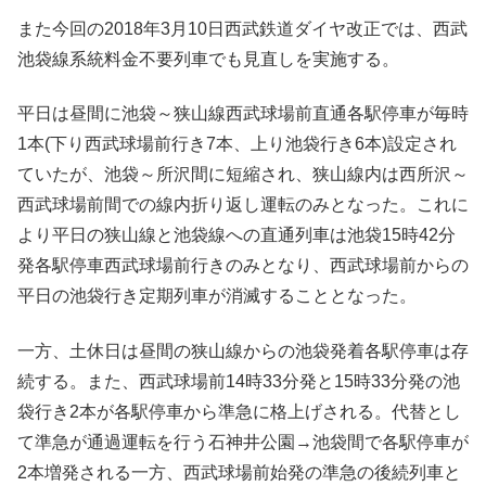
また今回の2018年3月10日西武鉄道ダイヤ改正では、西武
池袋線系統料金不要列車でも見直しを実施する。
平日は昼間に池袋～狭山線西武球場前直通各駅停車が毎時
1本(下り西武球場前行き7本、上り池袋行き6本)設定され
ていたが、池袋～所沢間に短縮され、狭山線内は西所沢～
西武球場前間での線内折り返し運転のみとなった。これに
より平日の狭山線と池袋線への直通列車は池袋15時42分
発各駅停車西武球場前行きのみとなり、西武球場前からの
平日の池袋行き定期列車が消滅することとなった。
一方、土休日は昼間の狭山線からの池袋発着各駅停車は存
続する。また、西武球場前14時33分発と15時33分発の池
袋行き2本が各駅停車から準急に格上げされる。代替とし
て準急が通過運転を行う石神井公園→池袋間で各駅停車が
2本増発される一方、西武球場前始発の準急の後続列車と