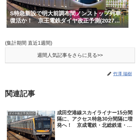
S特急新設で明大前調布間ノンストップ列車
復活か！ 京王電鉄ダイヤ改正予測(2027年
以降予定)
(集計期間 直近1週間)
週間人気記事をさらに見る>>
竹澤 瑞樹
関連記事
成田空港線スカイライナー15分間
ダイヤ改正予測2025
隔に、アクセス特急30分間隔に増
発へ！ 京成電鉄・北総鉄道・都
営浅草線・芝山鉄道ダイヤ改正予
測(2025年11月予定)