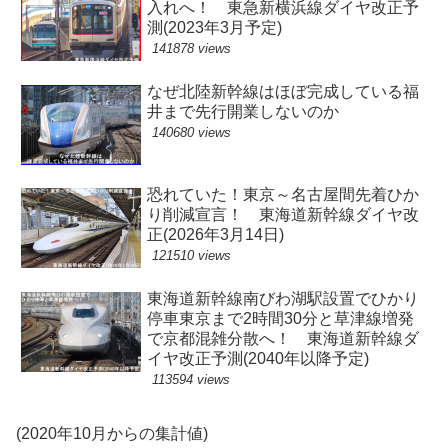
入れへ！ 東急新横浜線ダイヤ改正予
測(2023年3月予定)
141878 views
なぜ北陸新幹線はほぼ完成している福
井まで先行開業しないのか
140680 views
恐れていた！東京～名古屋間先着ひか
り削減宣言！ 東海道新幹線ダイヤ改
正(2026年3月14日)
121510 views
東海道新幹線南びわ湖駅設置でひかり
停車東京まで2時間30分と草津線増発
で京都混雑分散へ！ 東海道新幹線ダ
イヤ改正予測(2040年以降予定)
113594 views
(2020年10月からの集計値)