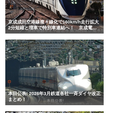
京成成田空港線複々線化で160km/h走行拡大
2分短縮と増車で特別車連結へ！ 京成電鉄
ダイヤ改正予測(2029年以降予定)
本日公表! 2026年3月鉄道各社一斉ダイヤ改正
まとめ！