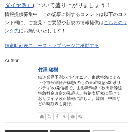
ダイヤ改正
について盛り上がりましょう！
情報提供募集中！この記事に関するコメントは以下のコメ
ント欄に、ご意見・ご要望や新規の情報提供は
こちらのリ
ンク先
にお願いいたします！
鉄道時刻表ニューストップページに移動する
Author
竹澤 瑞樹
鉄道業界予測のパイオニア。東武特急による
下今市分割併合構想(のちの東武特急500系リ
バティ)の発信者で、山形新幹線・秋田新幹線
特急料金改定の発起人。時刻表研究に長けて
おりダイヤ改正情報に詳しい。韓国・中国な
どの時刻表も発行。