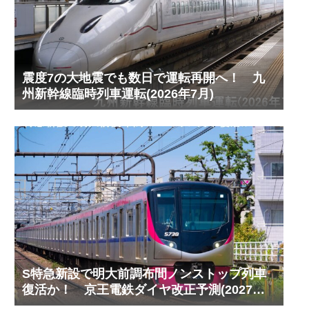
震度7の大地震でも数日で運転再開へ！ 九
州新幹線臨時列車運転(2026年7月)
S特急新設で明大前調布間ノンストップ列車
復活か！ 京王電鉄ダイヤ改正予測(2027年
以降予定)