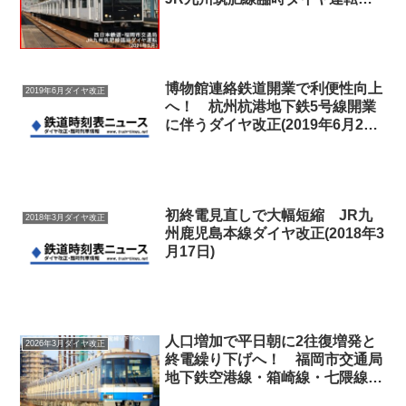
(2021年5月)
博物館連絡鉄道開業で利便性向上
2019年6月ダイヤ改正
へ！ 杭州杭港地下鉄5号線開業
に伴うダイヤ改正(2019年6月24
日) 杭州地铁5号线调图
初終電見直しで大幅短縮 JR九
2018年3月ダイヤ改正
州鹿児島本線ダイヤ改正(2018年3
月17日)
人口増加で平日朝に2往復増発と
2026年3月ダイヤ改正
終電繰り下げへ！ 福岡市交通局
地下鉄空港線・箱崎線・七隈線ダ
イヤ改正(2026年3月14日/2026年