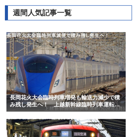
週間人気記事一覧
長岡花火大会臨時列車増発も輸送力減少で積
み残し発生へ！ 上越新幹線臨時列車運転
(2026年8月)