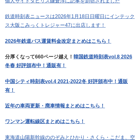
個人サイトタビリス鎌倉淳に記事を剽窃されました
鉄道時刻表ニュースは2026年1月18日日曜日にインテック
ス大阪こみっくトレジャー47に出店します！
2026年鉄道バス運賃料金改定まとめはこちら！
分厚くなって660ページ越え！
韓国鉄道時刻表vol.8 2026
冬春 好評頒布中！通販有！
中国シティ時刻表vol.4 2021-2022冬 好評頒布中！通販
有！
近年の車両更新・廃車情報まとめはこちら！
ワンマン運転線区まとめはこちら！
東海道山陽新幹線ののぞみとひかり・さくら・こだま、空