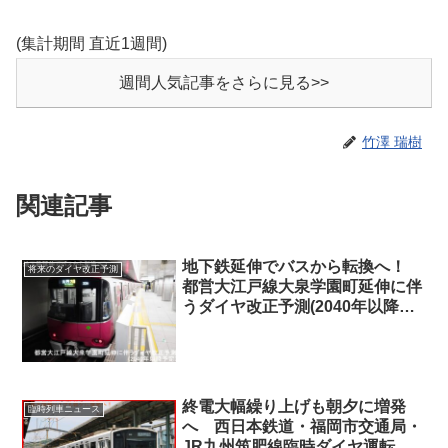
(集計期間 直近1週間)
週間人気記事をさらに見る>>
竹澤 瑞樹
関連記事
地下鉄延伸でバスから転換へ！
将来のダイヤ改正予測
都営大江戸線大泉学園町延伸に伴
うダイヤ改正予測(2040年以降予
定)
終電大幅繰り上げも朝夕に増発
臨時列車ニュース
へ 西日本鉄道・福岡市交通局・
JR九州筑肥線臨時ダイヤ運転