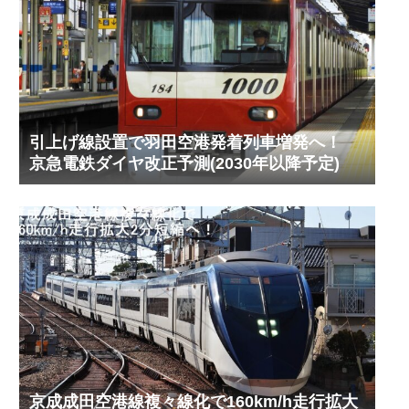
引上げ線設置で羽田空港発着列車増発へ！
京急電鉄ダイヤ改正予測(2030年以降予定)
京成成田空港線複々線化で160km/h走行拡大