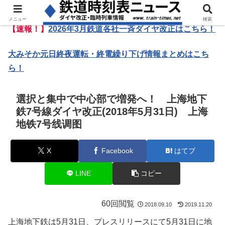
メニュー
検索
【速報！】
2026年3月鉄道各社一斉ダイヤ改正はこちら！
大みそか元日終夜運転・終電繰り下げ情報まとめはこち
ら！
選択と集中で中心部で増発へ！ 上海地下
鉄7号線ダイヤ改正(2018年5月31日) 上海
地铁7号线调图
X
Facebook
はてブ
LINE
コピー
60回閲覧
2018.09.10
2019.11.20
上海地下鉄は5月31日、プレスリリースにて5月31日に地