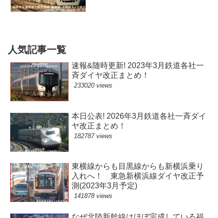
4月1日)
人気記事一覧
速報&随時更新! 2023年3月鉄道各社一
斉ダイヤ改正まとめ！
233020 views
本日公表! 2026年3月鉄道各社一斉ダイ
ヤ改正まとめ！
182787 views
東横線からも目黒線からも新横浜乗り
入れへ！ 東急新横浜線ダイヤ改正予
測(2023年3月予定)
141878 views
なぜ北陸新幹線はほぼ完成している福