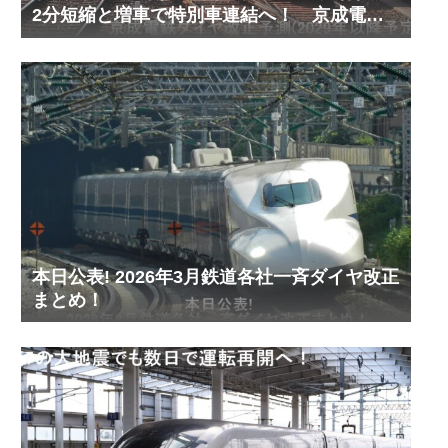
2分短縮と増車で特別車連結へ！ 京成電鉄
ダイヤ改正予測(2029年以降予定)
本日公表! 2026年3月鉄道各社一斉ダイヤ改正
まとめ！