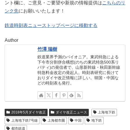
ント欄に、ご意見・ご要望や新規の情報提供は
こちらのリ
ンク先
にお願いいたします！
鉄道時刻表ニューストップページに移動する
Author
竹澤 瑞樹
鉄道業界予測のパイオニア。東武特急による
下今市分割併合構想(のちの東武特急500系リ
バティ)の発信者で、山形新幹線・秋田新幹線
特急料金改定の発起人。時刻表研究に長けて
おりダイヤ改正情報に詳しい。韓国・中国な
どの時刻表も発行。
2018年5月ダイヤ改正
ダイヤ改正ニュース
上海地下鉄
上海地下鉄7号線
上海都市圏
中国
地下鉄
都市鉄道