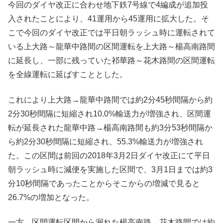
今回のダイヤ改正に合わせ地下鉄7号線で4編成が追加投
入されたことにより、41運用から45運用に拡大した。そ
こで今回のダイヤ改正では平日朝ラッシュ時に運転されて
いる上大路～龍華中路間の区間運転を上大路～楊高南路間
に延長し、一部に残っていた祁華路～花木路間の区間運転
を全線運転に延ばすこととした。
これにより上大路→龍華中路間では約2分45秒間隔から約
2分30秒間隔に短縮され10.0%輸送力が増強され、区間運
転が延長された龍華中路→楊高南路間も約3分53秒間隔か
ら約2分30秒間隔に短縮され、55.3%輸送力が増強され
た。この区間は前回の2018年3月2日ダイヤ改正にて平日
朝ラッシュ時に減便を実施した区間で、3月1日までは約3
分10秒間隔であったことからそこからの増減で見ると
26.7%の増加となった。
一方、区間運転区間から漏れた楊高南路→花木路間では約