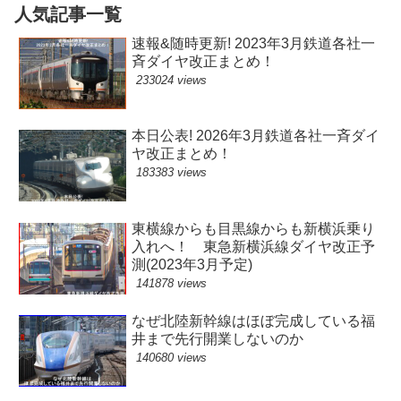
人気記事一覧
速報&随時更新! 2023年3月鉄道各社一
斉ダイヤ改正まとめ！
233024 views
本日公表! 2026年3月鉄道各社一斉ダイ
ヤ改正まとめ！
183383 views
東横線からも目黒線からも新横浜乗り
入れへ！ 東急新横浜線ダイヤ改正予
測(2023年3月予定)
141878 views
なぜ北陸新幹線はほぼ完成している福
井まで先行開業しないのか
140680 views