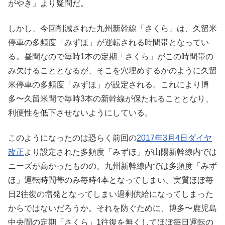
がやき」より疑問だ。
しかし、今回削減された九州新幹線「さくら」は、久留米
停車の多頻度「みずほ」が運転される時間帯となってい
る。昼間なので毎時1本の定期「さくら」がこの時間帯の
み欠けることとなるが、そこを穴埋めするかのように久留
米停車の多頻度「みずほ」が設定される。これにより博
多〜久留米間で毎時3本の新幹線が保たれることとなり、
利便性を低下させないようにしている。
このようになったのは恐らく前回の
2017年3月4日ダイヤ
改正
より設定された多頻度「みずほ」が山陽新幹線内では
ニーズが高かったものの、九州新幹線内では多頻度「みず
ほ」運転時間帯のみ毎時4本となってしまい、実質ほぼ毎
日2往復の増発となってしまい過剰供給になってしまった
からではないだろうか。それを防ぐために、博多〜鹿児島
中央間の定期「さくら」1往復を無くしてほぼ毎日運転の