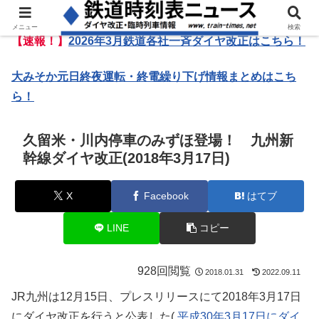
メニュー
検索
【速報！】
2026年3月鉄道各社一斉ダイヤ改正はこちら！
大みそか元日終夜運転・終電繰り下げ情報まとめはこち
ら！
久留米・川内停車のみずほ登場！ 九州新
幹線ダイヤ改正(2018年3月17日)
X
Facebook
はてブ
LINE
コピー
928回閲覧
2018.01.31
2022.09.11
JR九州は12月15日、プレスリリースにて2018年3月17日
にダイヤ改正を行うと公表した(
平成30年3月17日にダイ