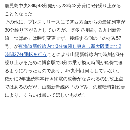
鹿児島中央23時48分発から23時43分発に5分繰り上がる
こととなった。
その他に、プレスリリースにて関西方面からの最終列車が
30分繰り下がるとしているが、博多で接続する九州新幹
線「つばめ」は時刻変更せず、接続する側の「のぞみ57
号」が
東海道新幹線内で3分短縮し東京→新大阪間にて2
時間27分運転を行う
ことにより山陽新幹線内で時刻が3分
繰り上がるために博多駅で3分の乗り換え時間が確保でき
るようになったものであり、JR九州は何もしていない。
確かに2年連続熊本行き終電の改善がなされるのは改正点
ではあるのだが、山陽新幹線内「のぞみ」の運転時刻変更
により、くらいは書いてほしいものだ。