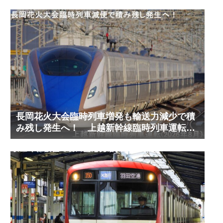
長岡花火大会臨時列車増発も輸送力減少で積
み残し発生へ！ 上越新幹線臨時列車運転
(2026年8月)