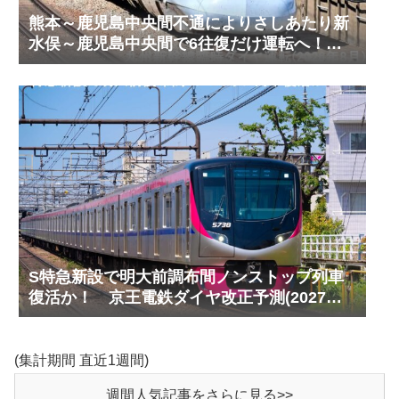
熊本～鹿児島中央間不通によりさしあたり新
水俣～鹿児島中央間で6往復だけ運転へ！
九州新幹線臨時ダイヤ運転(2026年8月)
S特急新設で明大前調布間ノンストップ列車
復活か！ 京王電鉄ダイヤ改正予測(2027年
以降予定)
(集計期間 直近1週間)
週間人気記事をさらに見る>>