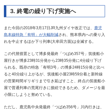
3. 終電の繰り下げ実施へ
また今回の2018年3月17日JR九州ダイヤ改正では、
鹿児
島本線特急「有明」が大幅削減
され、熊本県内への乗り入
れを中止するほか下り列車(大牟田方面)は全滅する。
この代替措置として博多発最終「つばめ357号」筑後船小
屋行きが博多23時31分発から23時35分発に4分繰り下げ
られる。既存の特急「有明3号」の博多24時15分発と比べ
ると40分繰り上がるが、筑後船小屋23時59分着と新幹線
の営業時間ギリギリまで引き延ばすこと、終点の筑後船小
屋で普通列車の荒尾行きに接続できるため、ダメージを最
小限にしようと努めている。
ただし、鹿児島中央発最終「つばめ356号」川内行きは、