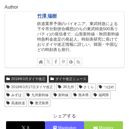
Author
竹澤 瑞樹
鉄道業界予測のパイオニア。東武特急による
下今市分割併合構想(のちの東武特急500系リ
バティ)の発信者で、山形新幹線・秋田新幹線
特急料金改定の発起人。時刻表研究に長けて
おりダイヤ改正情報に詳しい。韓国・中国な
どの時刻表も発行。
2018年3月ダイヤ改正
ダイヤ改正ニュース
2018年3月17日ダイヤ改正
JR九州
さくら
つばめ
みずほ
九州新幹線
新幹線
熊本県
福岡県
高速鉄道
鹿児島県
シェアする
X
Mastodon
Misskey