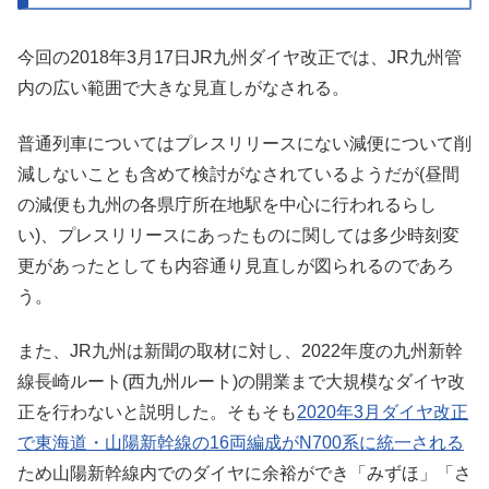
今回の2018年3月17日JR九州ダイヤ改正では、JR九州管
内の広い範囲で大きな見直しがなされる。
普通列車についてはプレスリリースにない減便について削
減しないことも含めて検討がなされているようだが(昼間
の減便も九州の各県庁所在地駅を中心に行われるらし
い)、プレスリリースにあったものに関しては多少時刻変
更があったとしても内容通り見直しが図られるのであろ
う。
また、JR九州は新聞の取材に対し、2022年度の九州新幹
線長崎ルート(西九州ルート)の開業まで大規模なダイヤ改
正を行わないと説明した。そもそも
2020年3月ダイヤ改正
で東海道・山陽新幹線の16両編成がN700系に統一される
ため山陽新幹線内でのダイヤに余裕ができ「みずほ」「さ