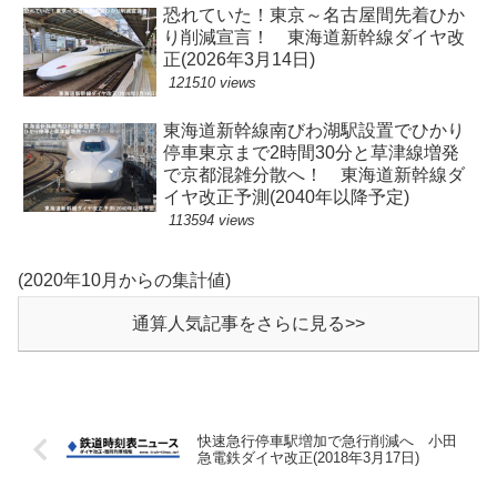
恐れていた！東京～名古屋間先着ひか
り削減宣言！ 東海道新幹線ダイヤ改
正(2026年3月14日)
121510 views
東海道新幹線南びわ湖駅設置でひかり
停車東京まで2時間30分と草津線増発
で京都混雑分散へ！ 東海道新幹線ダ
イヤ改正予測(2040年以降予定)
113594 views
(2020年10月からの集計値)
通算人気記事をさらに見る>>
快速急行停車駅増加で急行削減へ 小田
急電鉄ダイヤ改正(2018年3月17日)