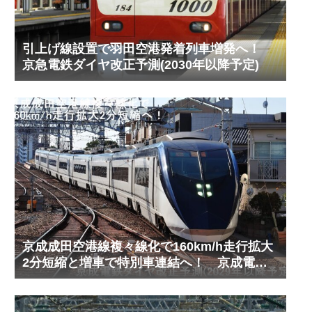
引上げ線設置で羽田空港発着列車増発へ！
京急電鉄ダイヤ改正予測(2030年以降予定)
京成成田空港線複々線化で160km/h走行拡大
2分短縮と増車で特別車連結へ！ 京成電鉄
ダイヤ改正予測(2029年以降予定)