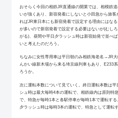
おそらく今回の相鉄JR直通線の開業では、相模鉄
いが強くあり、新宿発着にしないと小田急から旅客
ればJR東日本にも新宿発着で設定する理由にはな
が多いので新宿発着で設定する必要はないが(むし
がる)、昼間や平日夕ラッシュ時は新宿始発で並べ
いと考えたのだろう。
ちなみに女性専用車は平日朝のみ相鉄海老名→JR
んかい線新木場から来る埼京線列車もあり、E233
ろうか。
次に運転本数について見ていく。終日運転本数は平日
シュ時は最大毎時4本の運転で、相鉄線内は原則特
で、特急が毎時1本と各駅停車が毎時1本で運転す
夕ラッシュ時は毎時3本の運転で、特急として運転