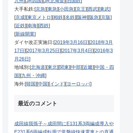
九州
][
JR四国
][
JR北海道
][
旧国鉄
]
大手私鉄:[
京急
][
東急
][
小田急
][
京王
][
西武
][
東武
]
[
京成
][
東京メトロ
][
相鉄
][
名鉄
][
阪神
][
阪急
][
京阪
]
[
近鉄
][
南海
][
西鉄
]
[
新線開業
]
ダイヤ改正実施日:[
2019年3月16日
][
2018年3月
17日
][
2017年3月25日
][
2017年3月4日
][
2016年3
月26日
]
地域別:[
北海道
][
東北
][
関東
][
中部
][
近畿
][
中国・四
国
][
九州・沖縄
]
海外:[
韓国
][
中国
][
インド
][
ヨーロッパ
]
最近のコメント
成田線我孫子～成田間にE131系3両編成導入や
E231系6両編成転用で常磐線快速電車との直通