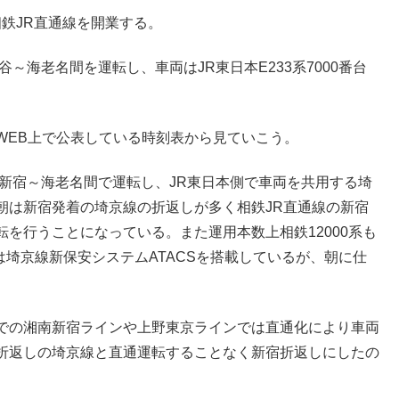
相鉄JR直通線を開業する。
～海老名間を運転し、車両はJR東日本E233系7000番台
WEB上で公表している時刻表から見ていこう。
新宿～海老名間で運転し、JR東日本側で車両を共用する埼
朝は新宿発着の埼京線の折返しが多く相鉄JR直通線の新宿
を行うことになっている。また運用本数上相鉄12000系も
は埼京線新保安システムATACSを搭載しているが、朝に仕
での湘南新宿ラインや上野東京ラインでは直通化により車両
折返しの埼京線と直通運転することなく新宿折返しにしたの