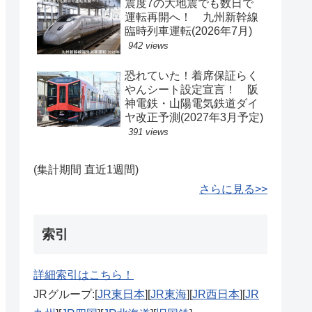
震度7の大地震でも数日で
運転再開へ！ 九州新幹線
臨時列車運転(2026年7月)
942 views
恐れていた！着席保証らく
やんシート設定宣言！ 阪
神電鉄・山陽電気鉄道ダイ
ヤ改正予測(2027年3月予定)
391 views
(集計期間 直近1週間)
さらに見る>>
索引
詳細索引はこちら！
JRグループ:[
JR東日本
][
JR東海
][
JR西日本
][
JR