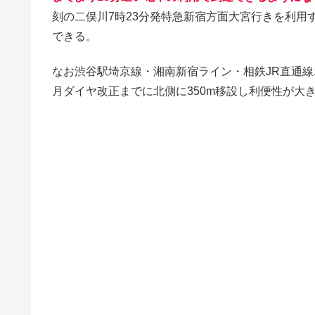
刻の二俣川7時23分発特急新宿方面大宮行きを利用す
できる。
なお渋谷駅埼京線・湘南新宿ライン・相鉄JR直通線ホー
月ダイヤ改正までに北側に350m移設し利便性が大