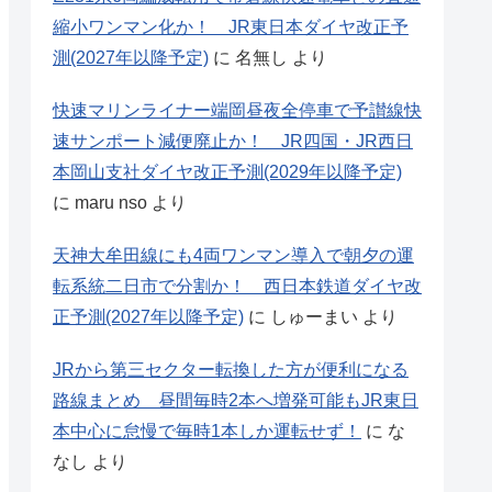
縮小ワンマン化か！ JR東日本ダイヤ改正予
測(2027年以降予定)
に
名無し
より
快速マリンライナー端岡昼夜全停車で予讃線快
速サンポート減便廃止か！ JR四国・JR西日
本岡山支社ダイヤ改正予測(2029年以降予定)
に
maru nso
より
天神大牟田線にも4両ワンマン導入で朝夕の運
転系統二日市で分割か！ 西日本鉄道ダイヤ改
正予測(2027年以降予定)
に
しゅーまい
より
JRから第三セクター転換した方が便利になる
路線まとめ 昼間毎時2本へ増発可能もJR東日
本中心に怠慢で毎時1本しか運転せず！
に
な
なし
より