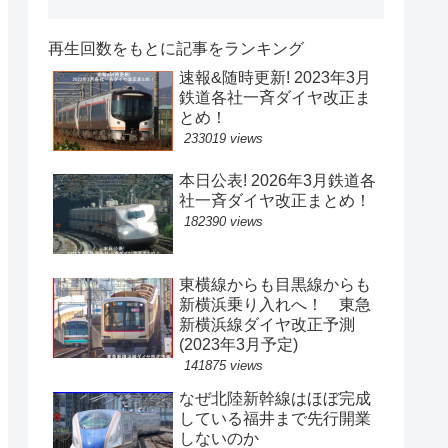
再生回数をもとに記事をランキング
速報&随時更新! 2023年3月
鉄道各社一斉ダイヤ改正ま
とめ！
233019 views
本日公表! 2026年3月鉄道各
社一斉ダイヤ改正まとめ！
182390 views
東横線からも目黒線からも
新横浜乗り入れへ！ 東急
新横浜線ダイヤ改正予測
(2023年3月予定)
141875 views
なぜ北陸新幹線はほぼ完成
している福井まで先行開業
しないのか