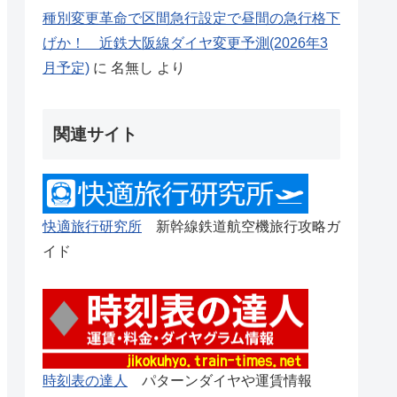
種別変更革命で区間急行設定で昼間の急行格下
げか！ 近鉄大阪線ダイヤ変更予測(2026年3
月予定)
に
名無し
より
関連サイト
快適旅行研究所
新幹線鉄道航空機旅行攻略ガ
イド
時刻表の達人
パターンダイヤや運賃情報