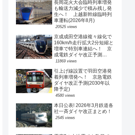
長岡花火大会臨時列車増発
も輸送力減少で積み残し発
生へ！ 上越新幹線臨時列
車運転(2026年8月)
20525 views
京成成田空港線複々線化で
160km/h走行拡大2分短縮と
増車で特別車連結へ！ 京
成電鉄ダイヤ改正予測
(2029年以降予定)
11869 views
引上げ線設置で羽田空港発
着列車増発へ！ 京急電鉄
ダイヤ改正予測(2030年以
降予定)
4580 views
本日公表! 2026年3月鉄道各
社一斉ダイヤ改正まとめ！
2545 views