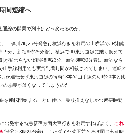
要時間短縮へ
R直通線の開業で列車はどう変わるのか。
と、二俣川7時25分発急行横浜行きを利用の上横浜でJR湘南
19分、新宿8時25分着)、横浜でJR東海道線に乗り換えて
が変わらない(渋谷8時23分、新宿8時30分着)。新宿なら
で山手線利用でも実質到着時間が相殺されてしまい、運転本
しか運転せず東海道線の毎時18本や山手線の毎時23本と比
ンの意義が薄くなってしまうのだ。
直通線を運転開始することに伴い、乗り換えなしかつ所要時間
0分に出発する特急新宿方面大宮行きを利用すればよく、
これ
る
(渋谷は8時24分着)。またダイヤ改正前とほぼ同じ出発時