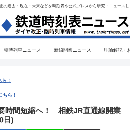
過去・現在・未来などを時刻表や公式プレスから研究・ニュースします。(铁路调
臨時列車ニュース
新線開業ニュース
理論解説・
ちら！
こちら！
要時間短縮へ！ 相鉄JR直通線開業
0日)