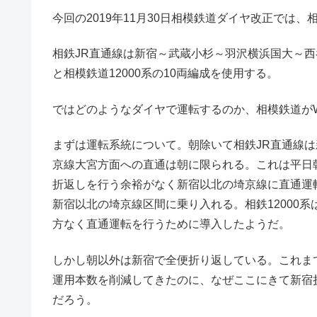
今回の2019年11月30日相模鉄道ダイヤ改正では、
相鉄JR直通線は新宿～武蔵小杉～羽沢横浜国大～西谷
と相模鉄道12000系の10両編成を使用する。
ではどのようなダイヤで運転するのか、相模鉄道が
まずは運転系統について。朝除いて相鉄JR直通線は
京線大宮方面への直通は朝に限られる。これは平日
折返しを行う余裕がなく新宿以北の埼京線に直通運転
新宿以北の埼京線区間に乗り入れる。相鉄12000系
方なく直通運転を行うために導入したようだ。
しかし朝以外は新宿で全便折り返している。これま
運用本数を削減してきたのに、なぜここにきて新宿
だろう。