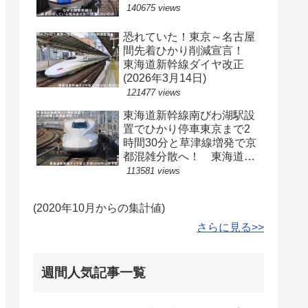
140675 views
恐れていた！東京～名古屋
間先着ひかり削減宣言！
東海道新幹線ダイヤ改正
(2026年3月14日)
121477 views
東海道新幹線南びわ湖駅設
置でひかり停車東京まで2
時間30分と草津線増発で京
都混雑分散へ！ 東海道新
幹線ダイヤ改正予測(2040
113581 views
年以降予定)
(2020年10月からの集計値)
さらに見る>>
週間人気記事一覧