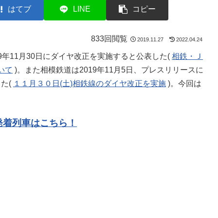
はてブ
LINE
コピー
833回閲覧
2019.11.27
2022.04.24
19年11月30日にダイヤ改正を実施すると公表した(
相鉄・Ｊ
いて
)。また相模鉄道は2019年11月5日、プレスリリースに
た(
１１月３０日(土)相鉄線のダイヤ改正を実施
)。今回は
発着列車はこちら！