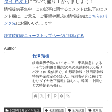
ダイヤ改正
について盛り上がりましょう！
情報提供募集中！この記事に関するコメントは以下のコメ
ント欄に、ご意見・ご要望や新規の情報提供は
こちらのリ
ンク先
にお願いいたします！
鉄道時刻表ニューストップページに移動する
Author
竹澤 瑞樹
鉄道業界予測のパイオニア。東武特急による
下今市分割併合構想(のちの東武特急500系リ
バティ)の発信者で、山形新幹線・秋田新幹線
特急料金改定の発起人。時刻表研究に長けて
おりダイヤ改正情報に詳しい。韓国・中国な
どの時刻表も発行。
2026年3月ダイヤ改正
名古屋鉄道
地方鉄道
岐阜県