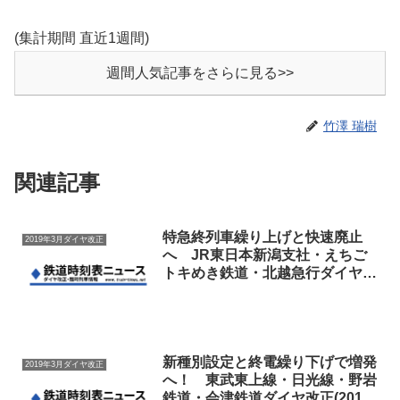
(集計期間 直近1週間)
週間人気記事をさらに見る>>
竹澤 瑞樹
関連記事
特急終列車繰り上げと快速廃止
2019年3月ダイヤ改正
へ JR東日本新潟支社・えちご
トキめき鉄道・北越急行ダイヤ改
正(2019年3月16日)
新種別設定と終電繰り下げで増発
2019年3月ダイヤ改正
へ！ 東武東上線・日光線・野岩
鉄道・会津鉄道ダイヤ改正(2019