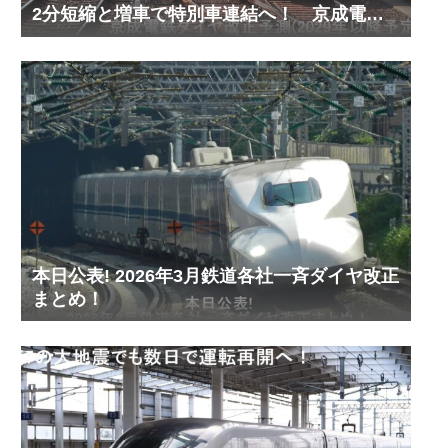
2分短縮と増車で特別車連結へ！ 京成電鉄
ダイヤ改正予測(2029年以降予定)
本日公表! 2026年3月鉄道各社一斉ダイヤ改正
まとめ！