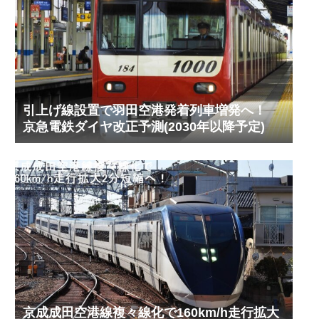
引上げ線設置で羽田空港発着列車増発へ！
京急電鉄ダイヤ改正予測(2030年以降予定)
京成成田空港線複々線化で160km/h走行拡大