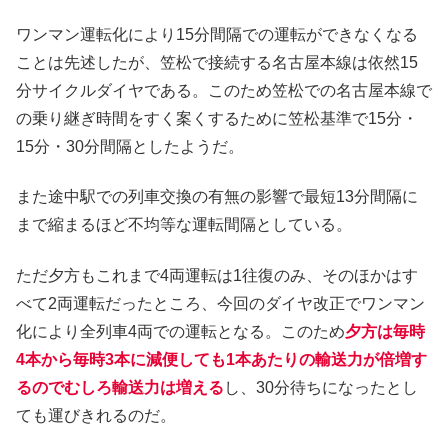
ワンマン運転化により15分間隔での運転ができなくなる
ことは先述したが、笠松で接続する名古屋本線は依然15
分サイクルダイヤである。このため笠松での名古屋本線で
の乗り継ぎ時間をすく案くするために笠松基準で15分・
15分・30分間隔としたようだ。
また途中駅での列車交換の有無の影響で最短13分間隔に
まで縮まるほど不均等な運転間隔としている。
ただ夕方もこれまで4両運転は1往復のみ、そのほかはす
べて2両運転だったところ、今回のダイヤ改正でワンマン
化により全列車4両での運転となる。このため
夕方は毎時
4本から毎時3本に減便しても1本あたりの輸送力が倍増す
るのでむしろ輸送力は増える
し、30分待ちになったとし
ても運びきれるのだ。