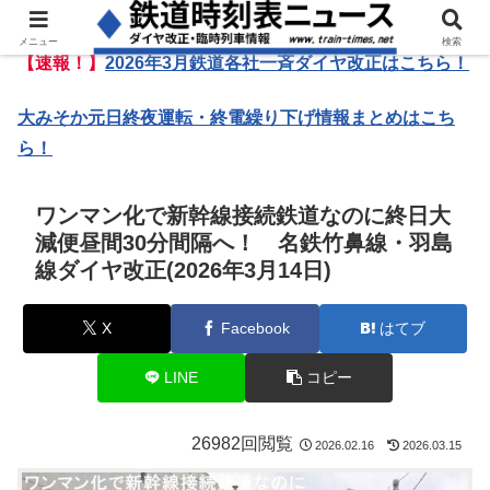
メニュー
検索
【速報！】
2026年3月鉄道各社一斉ダイヤ改正はこちら！
大みそか元日終夜運転・終電繰り下げ情報まとめはこち
ら！
ワンマン化で新幹線接続鉄道なのに終日大
減便昼間30分間隔へ！ 名鉄竹鼻線・羽島
線ダイヤ改正(2026年3月14日)
X
Facebook
はてブ
LINE
コピー
26982回閲覧
2026.02.16
2026.03.15