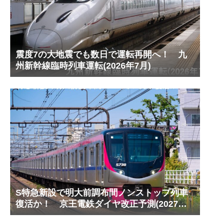
震度7の大地震でも数日で運転再開へ！ 九
州新幹線臨時列車運転(2026年7月)
S特急新設で明大前調布間ノンストップ列車
復活か！ 京王電鉄ダイヤ改正予測(2027年
以降予定)