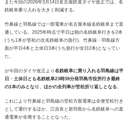
また今回の2026年3月14日名古屋鉄道ダイヤ改正では、名
鉄岐阜乗り入れを大きく削減する。
竹鼻線と羽島線では一部電車が名古屋本線名鉄岐阜まで直
通している。2025年時点で平日は朝の名鉄岐阜行きを2本
(うち1本が笠松の次名鉄岐阜の急行)、竹鼻線・羽島線方
面が平日4本と土休日3本(うち急行が全日2本)となってい
た。
が今回のダイヤ改正より
名鉄岐阜に乗り入れる羽島線は平
日・土休日とも名鉄岐阜23時39分発羽島市役所行き最終
の1本のみとなり、ほかの全列車が笠松折り返しとなる
。
これにより竹鼻線と羽島線の笠松方面電車は全便笠松行き
として運行するほか、江吉良と新羽島から名鉄岐阜への直
通電車が全廃することとなった。