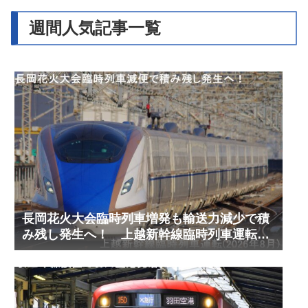
週間人気記事一覧
長岡花火大会臨時列車増発も輸送力減少で積
み残し発生へ！ 上越新幹線臨時列車運転
(2026年8月)