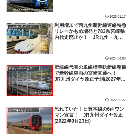
ック・にちりんダイヤ改正(2025
年3月15日)
2025.01.17
利用増加で西九州新幹線連絡特急
2024年3月ダイヤ改正
リレーかもめ増発と783系宮崎県
内代走廃止か！ JR九州・九州
新幹線・西九州新幹線ダイヤ改正
(2024年3月16日)
2024.04.08
肥薩線代替の単線標準軌新線整備
将来のダイヤ改正予測
で新幹線車両の宮崎直通へ！
JR九州ダイヤ改正予測(2027年以
降予定)
2022.06.27
恐れていた！日豊本線の6両ワン
2022年9月ダイヤ改正
マン宣言！ JR九州ダイヤ改正
(2022年9月23日)