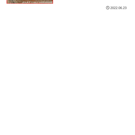
2022.06.23