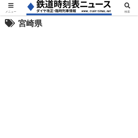
メニュー
検索
宮崎県