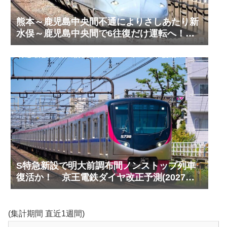
熊本～鹿児島中央間不通によりさしあたり新
水俣～鹿児島中央間で6往復だけ運転へ！
九州新幹線臨時ダイヤ運転(2026年8月)
S特急新設で明大前調布間ノンストップ列車
復活か！ 京王電鉄ダイヤ改正予測(2027年
以降予定)
(集計期間 直近1週間)