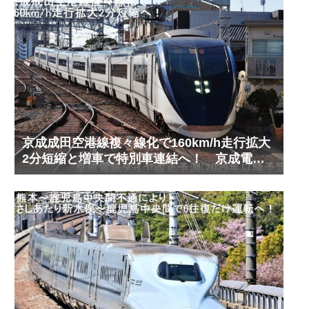
京成成田空港線複々線化で160km/h走行拡大
2分短縮と増車で特別車連結へ！ 京成電鉄
ダイヤ改正予測(2029年以降予定)