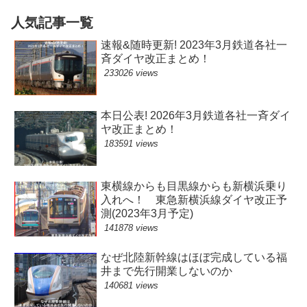
人気記事一覧
速報&随時更新! 2023年3月鉄道各社一
斉ダイヤ改正まとめ！
233026 views
本日公表! 2026年3月鉄道各社一斉ダイ
ヤ改正まとめ！
183591 views
東横線からも目黒線からも新横浜乗り
入れへ！ 東急新横浜線ダイヤ改正予
測(2023年3月予定)
141878 views
なぜ北陸新幹線はほぼ完成している福
井まで先行開業しないのか
140681 views