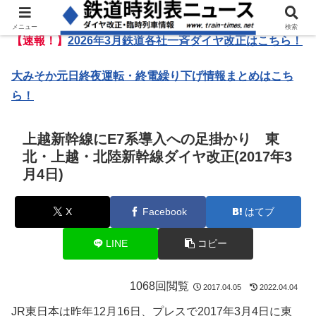
メニュー
検索
【速報！】
2026年3月鉄道各社一斉ダイヤ改正はこちら！
大みそか元日終夜運転・終電繰り下げ情報まとめはこち
ら！
上越新幹線にE7系導入への足掛かり 東
北・上越・北陸新幹線ダイヤ改正(2017年3
月4日)
X
Facebook
はてブ
LINE
コピー
1068回閲覧
2017.04.05
2022.04.04
JR東日本は昨年12月16日、プレスで2017年3月4日に東