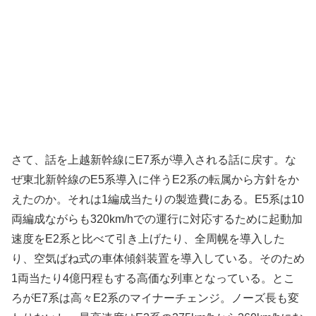
さて、話を上越新幹線にE7系が導入される話に戻す。な
ぜ東北新幹線のE5系導入に伴うE2系の転属から方針をか
えたのか。それは1編成当たりの製造費にある。E5系は10
両編成ながらも320km/hでの運行に対応するために起動加
速度をE2系と比べて引き上げたり、全周幌を導入した
り、空気ばね式の車体傾斜装置を導入している。そのため
1両当たり4億円程もする高価な列車となっている。とこ
ろがE7系は高々E2系のマイナーチェンジ。ノーズ長も変