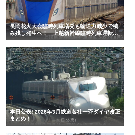
長岡花火大会臨時列車増発も輸送力減少で積
み残し発生へ！ 上越新幹線臨時列車運転
(2026年8月)
本日公表! 2026年3月鉄道各社一斉ダイヤ改正
まとめ！