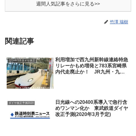
週間人気記事をさらに見る>>
竹澤 瑞樹
関連記事
利用増加で西九州新幹線連絡特急
2024年3月ダイヤ改正
リレーかもめ増発と783系宮崎県
内代走廃止か！ JR九州・九州
新幹線・西九州新幹線ダイヤ改正
(2024年3月16日)
日光線への20400系導入で急行含
ダイヤ改正予測2020
めワンマン化か 東武鉄道ダイヤ
改正予測(2020年3月予定)