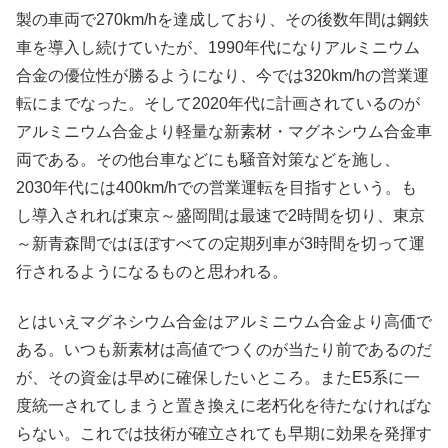
製の車両で270km/hを達成しており、その後数年間は鋼鉄
車を導入し続けていたが、1990年代になりアルミニウム
合金の優位性が勝るようになり、今では320km/hの営業運
転にまでなった。そして2020年代に計画されているのが
アルミニウム合金より軽量な新素材・マグネシウム合金車
両である。その他台車などにも騒音対策などを施し、
2030年代には400km/hでの営業運転を目指すという。も
し導入されれば東京～盛岡間は最速で2時間を切り、東京
～新青森間ではほぼすべての定期列車が3時間を切って運
行されるようになるものと思われる。
とはいえマグネシウム合金はアルミニウム合金より高価で
ある。いつも新素材は高値でつくのが当たり前であるのだ
が、その資金は早めに確保したいところ。またE5系に一
度統一されてしまうと置き換えに老朽化を待たなければな
らない。これでは技術が確立されても早期に効果を発揮す