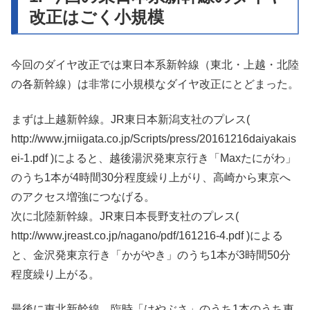
改正はごく小規模
今回のダイヤ改正では東日本系新幹線（東北・上越・北陸
の各新幹線）は非常に小規模なダイヤ改正にとどまった。
まずは上越新幹線。JR東日本新潟支社のプレス(
http://www.jrniigata.co.jp/Scripts/press/20161216daiyakais
ei-1.pdf )によると、越後湯沢発東京行き「Maxたにがわ」
のうち1本が4時間30分程度繰り上がり、高崎から東京へ
のアクセス増強につなげる。
次に北陸新幹線。JR東日本長野支社のプレス(
http://www.jreast.co.jp/nagano/pdf/161216-4.pdf )による
と、金沢発東京行き「かがやき」のうち1本が3時間50分
程度繰り上がる。
最後に東北新幹線。臨時「はやぶさ」のうち1本のうち東