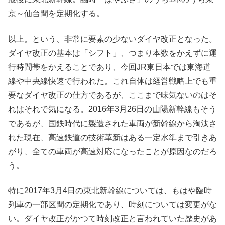
京～仙台間を定期化する。
以上。という、非常に要素の少ないダイヤ改正となった。
ダイヤ改正の基本は「シフト」、つまり本数をかえずに運
行時間帯をかえることであり、今回JR東日本では東海道
線や中央線快速で行われた。これ自体は経営戦略上でも重
要なダイヤ改正の仕方であるが、ここまで味気ないのはそ
れはそれで気になる。2016年3月26日の山陽新幹線もそう
であるが、国鉄時代に製造された車両が新幹線から淘汰さ
れた現在、高速鉄道の技術革新はある一定水準まで引きあ
がり、全ての車両が高速対応になったことが原因なのだろ
う。
特に2017年3月4日の東北新幹線については、もはや臨時
列車の一部区間の定期化であり、時刻については変更がな
い。ダイヤ改正がかつて時刻改正と言われていた歴史があ