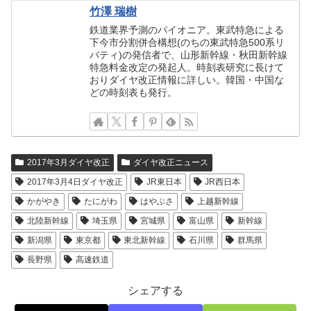
竹澤 瑞樹
鉄道業界予測のパイオニア。東武特急による
下今市分割併合構想(のちの東武特急500系リ
バティ)の発信者で、山形新幹線・秋田新幹線
特急料金改定の発起人。時刻表研究に長けて
おりダイヤ改正情報に詳しい。韓国・中国な
どの時刻表も発行。
2017年3月ダイヤ改正
ダイヤ改正ニュース
2017年3月4日ダイヤ改正
JR東日本
JR西日本
かがやき
たにがわ
はやぶさ
上越新幹線
北陸新幹線
埼玉県
宮城県
富山県
新幹線
新潟県
東京都
東北新幹線
石川県
群馬県
長野県
高速鉄道
シェアする