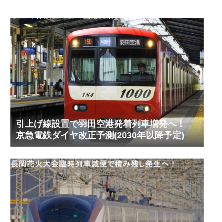
引上げ線設置で羽田空港発着列車増発へ！
京急電鉄ダイヤ改正予測(2030年以降予定)