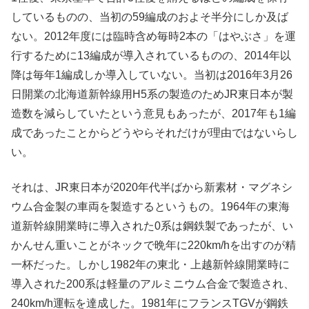
しているものの、当初の59編成のおよそ半分にしか及ば
ない。2012年度には臨時含め毎時2本の「はやぶさ」を運
行するために13編成が導入されているものの、2014年以
降は毎年1編成しか導入していない。当初は2016年3月26
日開業の北海道新幹線用H5系の製造のためJR東日本が製
造数を減らしていたという意見もあったが、2017年も1編
成であったことからどうやらそれだけが理由ではないらし
い。
それは、JR東日本が2020年代半ばから新素材・マグネシ
ウム合金製の車両を製造するというもの。1964年の東海
道新幹線開業時に導入された0系は鋼鉄製であったが、い
かんせん重いことがネックで晩年に220km/hを出すのが精
一杯だった。しかし1982年の東北・上越新幹線開業時に
導入された200系は軽量のアルミニウム合金で製造され、
240km/h運転を達成した。1981年にフランスTGVが鋼鉄