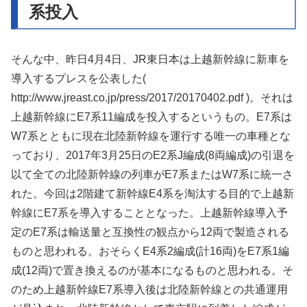
系投入
そんな中、昨日4月4日、JR東日本は上越新幹線に新車を
導入するプレスを公表した(
http://www.jreast.co.jp/press/2017/20170402.pdf )。それは
上越新幹線にE7系11編成を投入するというもの。E7系は
W7系とともに現在北陸新幹線を運行する唯一の車種とな
っており、2017年3月25日のE2系J編成(8両編成)の引退を
以て全ての北陸新幹線の列車がE7系またはW7系に統一さ
れた。今回は2階建て新幹線E4系を淘汰する目的で上越新
幹線にE7系を導入することとなった。上越新幹線導入予
定のE7系は輸送量と互換性の観点から12両で製造される
ものと思われる。おそらくE4系2編成(計16両)をE7系1編
成(12両)で置き換えるのが基本になるものと思われる。そ
のため上越新幹線E7系導入後は北陸新幹線との共通運用