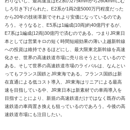
わりないし、最高速度はE2系の275km/hから260km/hにむ
しろ引き下げられた。E2系が1両2億5000万円程度だった
から20年の技術革新でそれより安価になっているのであ
ろう。そうなると、E5系は1編成(10両)約40億円するが、
E7系は1編成(12両)30億円で済むのである。つまりJR東日
本としては営業キロの短く時間短縮効果の薄い上越新幹線
への投資は維持できるほどにし、最大限東北新幹線を高速
化させ、世界の高速鉄道市場に売り出そうとしているので
ある。そして世界の高速鉄道市場のライバルは、なんとい
ってもフランス国鉄とJR東海である。フランス国鉄は新
在直通による低コスト導入、JR東海はリニアによる最高
速を目指している中、JR東日本は新素材での車両導入を
目指すことにより、新規の高速鉄道だけではなく既存の高
速鉄道の車両置き換えも狙っているのであろう。今後の高
速鉄道市場にも注目したい。