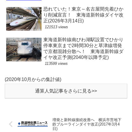
恐れていた！東京～名古屋間先着ひか
り削減宣言！ 東海道新幹線ダイヤ改
正(2026年3月14日)
121513 views
東海道新幹線南びわ湖駅設置でひかり
停車東京まで2時間30分と草津線増発
で京都混雑分散へ！ 東海道新幹線ダ
イヤ改正予測(2040年以降予定)
113599 views
(2020年10月からの集計値)
通算人気記事をさらに見る>>
増発と新幹線接続改善へ 横浜市営地下
鉄ブルーラインダイヤ改正(2017年3月4
日)