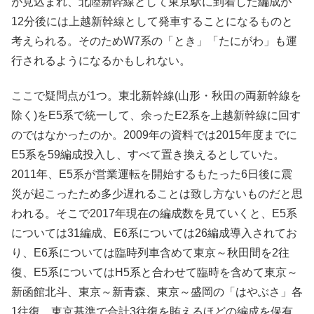
が見込まれ、北陸新幹線として東京駅に到着した編成が
12分後には上越新幹線として発車することになるものと
考えられる。そのためW7系の「とき」「たにがわ」も運
行されるようになるかもしれない。
ここで疑問点が1つ。東北新幹線(山形・秋田の両新幹線を
除く)をE5系で統一して、余ったE2系を上越新幹線に回す
のではなかったのか。2009年の資料では2015年度までに
E5系を59編成投入し、すべて置き換えるとしていた。
2011年、E5系が営業運転を開始するもたった6日後に震
災が起こったため多少遅れることは致し方ないものだと思
われる。そこで2017年現在の編成数を見ていくと、E5系
については31編成、E6系については26編成導入されてお
り、E6系については臨時列車含めて東京～秋田間を2往
復、E5系についてはH5系と合わせて臨時を含めて東京～
新函館北斗、東京～新青森、東京～盛岡の「はやぶさ」各
1往復、東京基準で合計3往復を賄えるほどの編成を保有