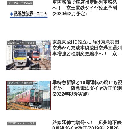
車両増備で座席指定制列車増発
ダイヤ改正予測2020
へ！ 京王電鉄ダイヤ改正予測
(2020年2月予定)
京急京成HD設立に向け京急羽田
2025年12月ダイヤ改正
空港から京成本線成田空港直通列
車増強と種別変更縮小へ！ 京急
電鉄・京成電鉄ダイヤ改正(2025
年12月13日)
準特急新設と10両運転の廃止も視
ダイヤ改正予測2022
野か！ 阪急電鉄ダイヤ改正予測
(2022年以降実施)
路線延伸で増発へ！ 広州地下鉄
2019年12月ダイヤ改正
8号線ダイヤ改正(2019年12月28