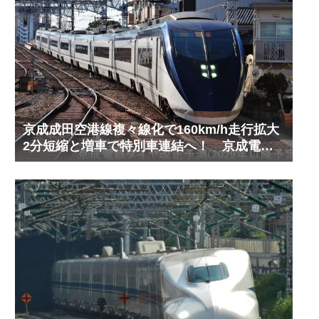
京成成田空港線複々線化で160km/h走行拡大
2分短縮と増車で特別車連結へ！ 京成電鉄
ダイヤ改正予測(2029年以降予定)