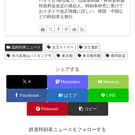
バティ)の発信者で、山形新幹線・秋田新幹線
特急料金改定の発起人。時刻表研究に長けて
おりダイヤ改正情報に詳しい。韓国・中国な
どの時刻表も発行。
臨時列車ニュース
京王ライナー
京王電鉄
冬の高尾山ハイキング号
東京都
東京都市圏
都市鉄道
シェアする
X
Mastodon
Misskey
Facebook
はてブ
LINE
Pinterest
コピー
鉄道時刻表ニュースをフォローする