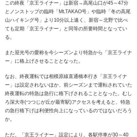
この終夜「京王ライナー」は新宿→高尾山口が45～47分
とノンストップの臨時「Mt.TAKAO号」や臨時「冬の高尾
山ハイキング号」より10分以上速く、新宿～北野で比べ
ても定期「京王ライナー」と同等の所要時間となってい
る。
また迎光号の愛称を今シーズンより特急から「京王ライナ
ー」に格上げさせることとなった。
なお、終夜運転では相模原線直通橋本行き「京王ライナ
ー」は設定されないほか、前シーズンまで運転されていた
終夜運転の特急は急行に格下げされることとなった。むし
ろ深大寺(つつじが丘が最寄駅)アクセスを考えると、特急
の急行格下げは利便性向上になっているのではないだろう
か。
ただ、「京王ライナー」設定により、各駅停車が30～40