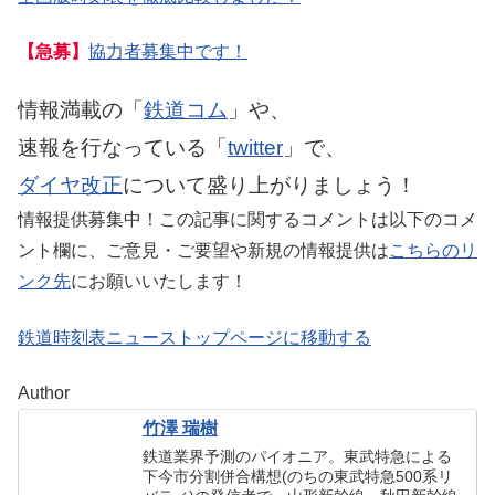
【急募】
協力者募集中です！
情報満載の「
鉄道コム
」や、
速報を行なっている「
twitter
」で、
ダイヤ改正
について盛り上がりましょう！
情報提供募集中！この記事に関するコメントは以下のコメ
ント欄に、ご意見・ご要望や新規の情報提供は
こちらのリ
ンク先
にお願いいたします！
鉄道時刻表ニューストップページに移動する
Author
竹澤 瑞樹
鉄道業界予測のパイオニア。東武特急による
下今市分割併合構想(のちの東武特急500系リ