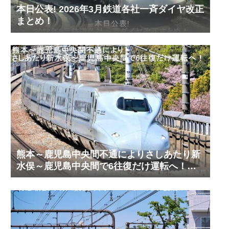
本日公表! 2026年3月鉄道各社一斉ダイヤ改正
まとめ！
熊本～鹿児島中央間不通によりさしあたり新
水俣～鹿児島中央間で6往復だけ運転へ！
九州新幹線臨時ダイヤ運転(2026年8月)