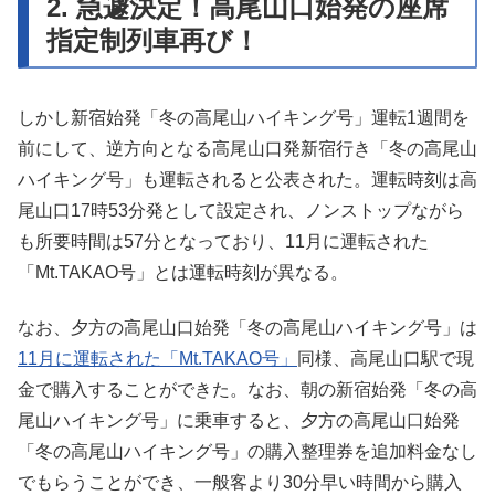
2. 急遽決定！高尾山口始発の座席
指定制列車再び！
しかし新宿始発「冬の高尾山ハイキング号」運転1週間を
前にして、逆方向となる高尾山口発新宿行き「冬の高尾山
ハイキング号」も運転されると公表された。運転時刻は高
尾山口17時53分発として設定され、ノンストップながら
も所要時間は57分となっており、11月に運転された
「Mt.TAKAO号」とは運転時刻が異なる。
なお、夕方の高尾山口始発「冬の高尾山ハイキング号」は
11月に運転された「Mt.TAKAO号」
同様、高尾山口駅で現
金で購入することができた。なお、朝の新宿始発「冬の高
尾山ハイキング号」に乗車すると、夕方の高尾山口始発
「冬の高尾山ハイキング号」の購入整理券を追加料金なし
でもらうことができ、一般客より30分早い時間から購入