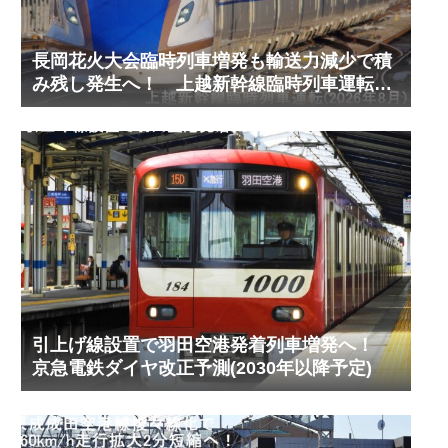
長岡花火大会臨時列車増発も輸送力減少で積
み残し発生へ！ 上越新幹線臨時列車運転
(2026年8月)
引上げ線設置で羽田空港発着列車増発へ！
京急電鉄ダイヤ改正予測(2030年以降予定)