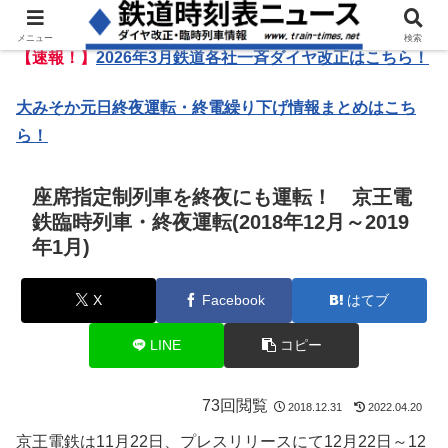
メニュー
検索
【速報！】
2026年3月鉄道各社一斉ダイヤ改正はこちら！
大みそか元日終夜運転・終電繰り下げ情報まとめはこち
ら！
座席指定制列車を終夜にも運転！ 京王電
鉄臨時列車・終夜運転(2018年12月～2019
年1月)
X
Facebook
はてブ
LINE
コピー
73回閲覧
2018.12.31
2022.04.20
京王電鉄は11月22日、プレスリリースにて12月22日～12