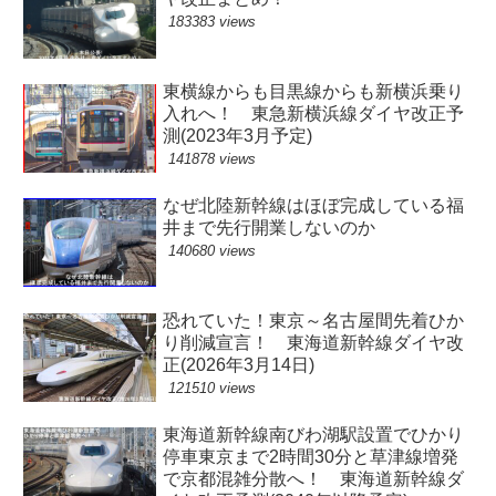
183383 views
東横線からも目黒線からも新横浜乗り
入れへ！ 東急新横浜線ダイヤ改正予
測(2023年3月予定)
141878 views
なぜ北陸新幹線はほぼ完成している福
井まで先行開業しないのか
140680 views
恐れていた！東京～名古屋間先着ひか
り削減宣言！ 東海道新幹線ダイヤ改
正(2026年3月14日)
121510 views
東海道新幹線南びわ湖駅設置でひかり
停車東京まで2時間30分と草津線増発
で京都混雑分散へ！ 東海道新幹線ダ