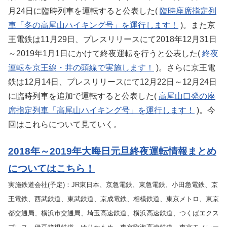
月24日に臨時列車を運転すると公表した(
臨時座席指定列
車「冬の高尾山ハイキング号」を運行します！
)。また京
王電鉄は11月29日、プレスリリースにて2018年12月31日
～2019年1月1日にかけて終夜運転を行うと公表した(
終夜
運転を京王線・井の頭線で実施します！
)。さらに京王電
鉄は12月14日、プレスリリースにて12月22日～12月24日
に臨時列車を追加で運転すると公表した(
高尾山口発の座
席指定列車「高尾山ハイキング号」を運行します！
)。今
回はこれらについて見ていく。
2018年～2019年大晦日元旦終夜運転情報まとめ
についてはこちら！
実施鉄道会社(予定)：JR東日本、京急電鉄、東急電鉄、小田急電鉄、京
王電鉄、西武鉄道、東武鉄道、京成電鉄、相模鉄道、東京メトロ、東京
都交通局、横浜市交通局、埼玉高速鉄道、横浜高速鉄道、つくばエクス