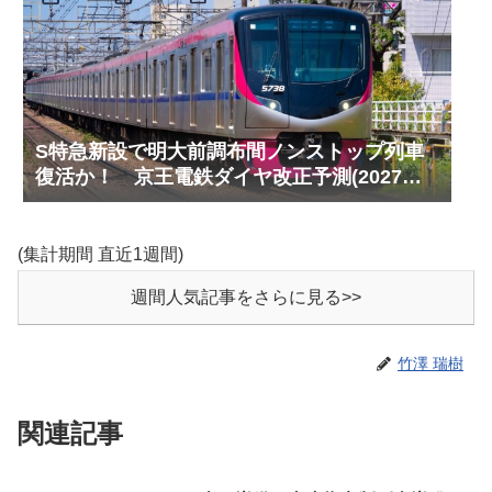
S特急新設で明大前調布間ノンストップ列車
復活か！ 京王電鉄ダイヤ改正予測(2027年
以降予定)
(集計期間 直近1週間)
週間人気記事をさらに見る>>
竹澤 瑞樹
関連記事