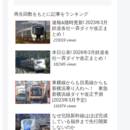
再生回数をもとに記事をランキング
速報&随時更新! 2023年3月
鉄道各社一斉ダイヤ改正ま
とめ！
233019 views
本日公表! 2026年3月鉄道各
社一斉ダイヤ改正まとめ！
182345 views
東横線からも目黒線からも
新横浜乗り入れへ！ 東急
新横浜線ダイヤ改正予測
(2023年3月予定)
141874 views
なぜ北陸新幹線はほぼ完成
している福井まで先行開業
しないのか