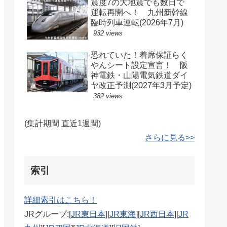
震度7の大地震でも数日で
運転再開へ！ 九州新幹線
臨時列車運転(2026年7月)
932 views
恐れていた！着席保証らく
やんシート設定宣言！ 阪
神電鉄・山陽電気鉄道ダイ
ヤ改正予測(2027年3月予定)
382 views
(集計期間 直近1週間)
さらに見る>>
索引
詳細索引はこちら！
JRグループ:[
JR東日本
][
JR東海
][
JR西日本
][
JR