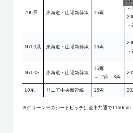
19
ス
～2
700系
東海道・山陽新幹線
16両
20
～
20
N700系
東海道・山陽新幹線
16両
～
16両
N700S
東海道・山陽新幹線
2
→12両・8両
L0系
リニア中央新幹線
16両
2
※グリーン車のシートピッチは全車共通で1160mm