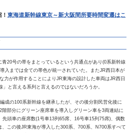
縮！
東海道新幹線東京～新大阪間所要時間変遷はこ
両
に青20号の帯をまとっているという共通点があり(0系新幹線
幹線導入までは全ての帯色が統一されていた。またJR西日本が
な力が作用することによりJR東海の設計した車両はJR西日
線」と言える系列と言えるのではないだろうか。
7編成の100系新幹線を継承したが、その後分割民営化後に
の2階部分にグリーン座席車を導入しグリーン車を3両連結に
頭車の座席数(1号車13列65席、16号車15列75席)、偶数
)は、この後JR東海が導入した300系、700系、N700系すべて