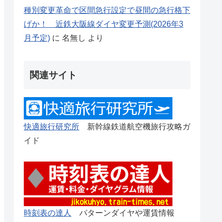
種別変更革命で区間急行設定で昼間の急行格下
げか！ 近鉄大阪線ダイヤ変更予測(2026年3
月予定)
に
名無し
より
関連サイト
快適旅行研究所
新幹線鉄道航空機旅行攻略ガ
イド
時刻表の達人
パターンダイヤや運賃情報