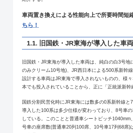
車両置き換えによる性能向上で所要時間短
ちら！
1.1. 旧国鉄・JR東海が導入した車
旧国鉄・JR東海が導入した車両は、純白の白3号地
のみクリーム10号地)、JR西日本による500系新
設計する車両はJR東海で導入されないものの、様々
本でも投入されていることから、正に「正統派新幹
国鉄分割民営化時にJR東海には数多の0系新幹線と
導入した100系は多少仕様が変わっており、8号車
している。このことと普通車シートピッチ1040mm、先
号車の座席数(普通車20列100席、10号車17列68席