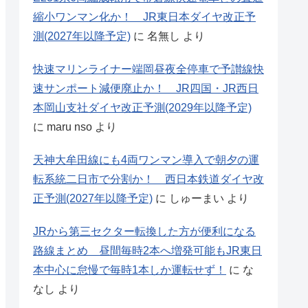
縮小ワンマン化か！ JR東日本ダイヤ改正予
.0km/h/s
9.2m
1040mm
2009年
測(2027年以降予定)
に
名無し
より
快速マリンライナー端岡昼夜全停車で予讃線快
速サンポート減便廃止か！ JR四国・JR西日
1040mm
車体傾斜装
本岡山支社ダイヤ改正予測(2029年以降予定)
.6km/h/s
10.7m
(1号車と16号車は1023mm)
車内全席
に
maru nso
より
1040mm
天神大牟田線にも4両ワンマン導入で朝夕の運
.6km/h/s
10.7m
車体傾斜装
(1号車と16号車は1023mm)
転系統二日市で分割か！ 西日本鉄道ダイヤ改
正予測(2027年以降予定)
に
しゅーまい
より
不明
不明
880mm(試作車)
JRから第三セクター転換した方が便利になる
路線まとめ 昼間毎時2本へ増発可能もJR東日
本中心に怠慢で毎時1本しか運転せず！
に
な
なし
より