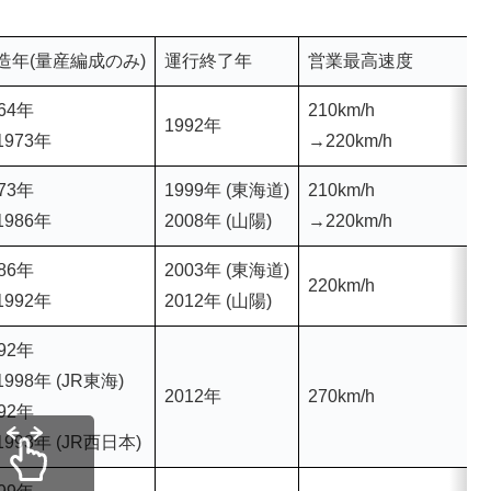
造年(量産編成のみ)
運行終了年
営業最高速度
64年
210km/h
1992年
1
1973年
→220km/h
73年
1999年 (東海道)
210km/h
1
1986年
2008年 (山陽)
→220km/h
86年
2003年 (東海道)
220km/h
1
1992年
2012年 (山陽)
92年
998年 (JR東海)
2012年
270km/h
1
92年
1993年 (JR西日本)