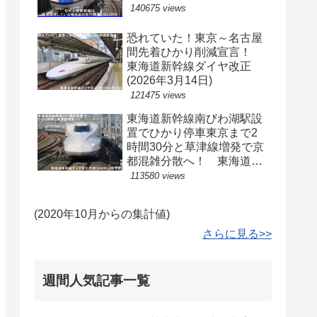
140675 views
恐れていた！東京～名古屋
間先着ひかり削減宣言！
東海道新幹線ダイヤ改正
(2026年3月14日)
121475 views
東海道新幹線南びわ湖駅設
置でひかり停車東京まで2
時間30分と草津線増発で京
都混雑分散へ！ 東海道新
幹線ダイヤ改正予測(2040
113580 views
年以降予定)
(2020年10月からの集計値)
さらに見る>>
週間人気記事一覧