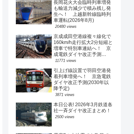
長岡花火大会臨時列車増発
も輸送力減少で積み残し発
生へ！ 上越新幹線臨時列
車運転(2026年8月)
20480 views
京成成田空港線複々線化で
160km/h走行拡大2分短縮と
増車で特別車連結へ！ 京
成電鉄ダイヤ改正予測
(2029年以降予定)
11771 views
引上げ線設置で羽田空港発
着列車増発へ！ 京急電鉄
ダイヤ改正予測(2030年以
降予定)
3871 views
本日公表! 2026年3月鉄道各
社一斉ダイヤ改正まとめ！
2500 views