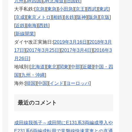
九州
][
JR四国
][
JR北海道
][
旧国鉄
]
大手私鉄:[
京急
][
東急
][
小田急
][
京王
][
西武
][
東武
]
起動加速度
ノーズ長
普通車のシートピッチ
備考
[
京成
][
東京メトロ
][
相鉄
][
名鉄
][
阪神
][
阪急
][
京阪
]
[
近鉄
][
南海
][
西鉄
]
940mm
.0km/h/s
3.9m
3列シー
[
新線開業
]
→980mm
ダイヤ改正実施日:[
2019年3月16日
][
2018年3月
17日
][
2017年3月25日
][
2017年3月4日
][
2016年3
940mm
.2km/h/s
3.9m
3列シー
月26日
]
→980mm
地域別:[
北海道
][
東北
][
関東
][
中部
][
近畿
][
中国・四
国
][
九州・沖縄
]
.6km/h/s
4.8m
1040mm
2階建て
海外:[
韓国
][
中国
][
インド
][
ヨーロッパ
]
最近のコメント
.6km/h/s
6.0m
1040mm
トンネル
成田線我孫子～成田間にE131系3両編成導入や
E231系6両編成転用で常磐線快速電車との直通