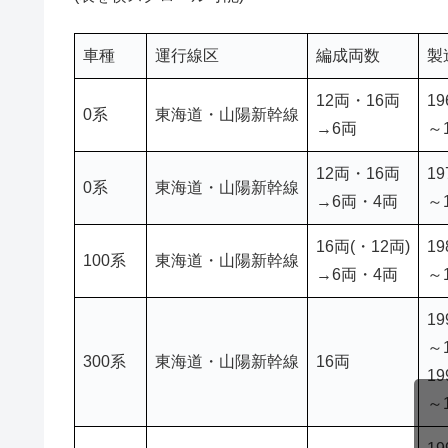
車種
運行線区
編成両数
製
12両・16両
19
0系
東海道・山陽新幹線
→6両
～
12両・16両
19
0系
東海道・山陽新幹線
→6両・4両
～
16両(・12両)
19
100系
東海道・山陽新幹線
→6両・4両
～
19
～1
300系
東海道・山陽新幹線
16両
19
～