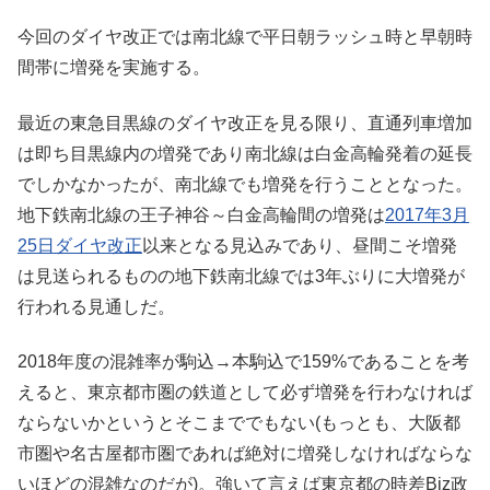
今回のダイヤ改正では南北線で平日朝ラッシュ時と早朝時
間帯に増発を実施する。
最近の東急目黒線のダイヤ改正を見る限り、直通列車増加
は即ち目黒線内の増発であり南北線は白金高輪発着の延長
でしかなかったが、南北線でも増発を行うこととなった。
地下鉄南北線の王子神谷～白金高輪間の増発は
2017年3月
25日ダイヤ改正
以来となる見込みであり、昼間こそ増発
は見送られるものの地下鉄南北線では3年ぶりに大増発が
行われる見通しだ。
2018年度の混雑率が駒込→本駒込で159%であることを考
えると、東京都市圏の鉄道として必ず増発を行わなければ
ならないかというとそこまででもない(もっとも、大阪都
市圏や名古屋都市圏であれば絶対に増発しなければならな
いほどの混雑なのだが)。強いて言えば東京都の時差Biz政