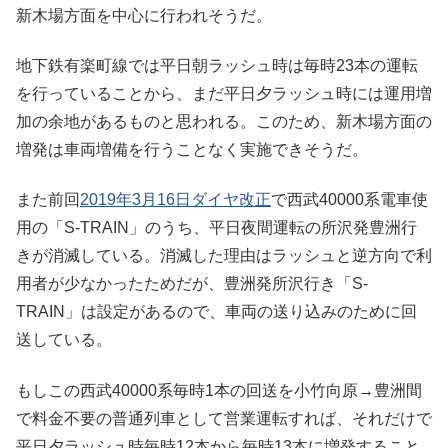
新木場方面を中心に行われそうだ。
地下鉄有楽町線では平日朝ラッシュ時は毎時23本の運転
を行っていることから、まだ平日夕ラッシュ時には運用増
加の余地があるものと思われる。このため、新木場方面の
増発は車両増備を行うことなく実施できそうだ。
また前回
2019年3月16日ダイヤ改正
で西武40000系電車使
用の「S-TRAIN」のうち、平日夜間運転の所沢発豊洲行
きが消滅している。消滅した理由はラッシュと逆方向で利
用者が少なかったためだが、豊洲発所沢行き「S-
TRAIN」は設定があるので、車両の送り込みのために回
送している。
もしこの西武40000系毎時1本の回送を小竹向原→豊洲間
で料金不要の普通列車として営業運転すれば、それだけで
平日夕ラッシュ時毎時12本から毎時13本に増発すること