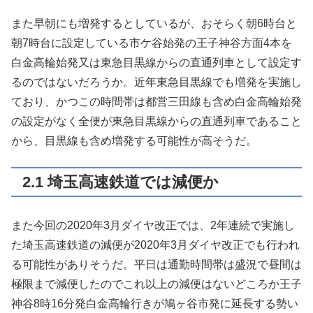
また早朝にも増発するとしているが、おそらく朝6時台と
朝7時台に設定している市ケ谷始発の王子神谷方面4本を
白金高輪始発又は東急目黒線からの直通列車として設定す
るのではないだろうか。近年東急目黒線でも増発を実施し
ており、かつこの時間帯は都営三田線も含め白金高輪始発
の設定がなく全便が東急目黒線からの直通列車であること
から、目黒線も含め増発する可能性が高そうだ。
2.1 埼玉高速鉄道では減便か
また今回の2020年3月ダイヤ改正では、2年連続で実施し
た埼玉高速鉄道の減便が2020年3月ダイヤ改正でも行われ
る可能性がありそうだ。平日は通勤時間帯は盛況で昼間は
極限まで減便したのでこれ以上の減便はないどころか王子
神谷8時16分発白金高輪行きが鳩ヶ谷市発に延長する勢い