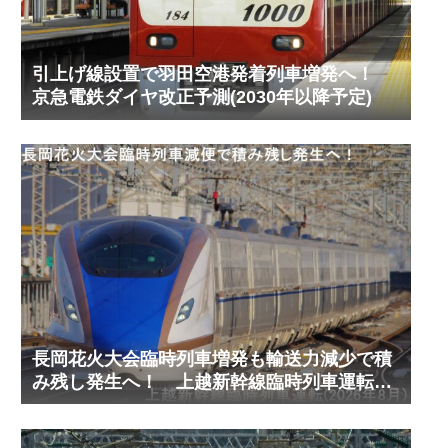
引上げ線設置で羽田空港発着列車増発へ！
京急電鉄ダイヤ改正予測(2030年以降予定)
長岡花火大会臨時列車増発も輸送力減少で積
み残し発生へ！ 上越新幹線臨時列車運転
(2026年8月)