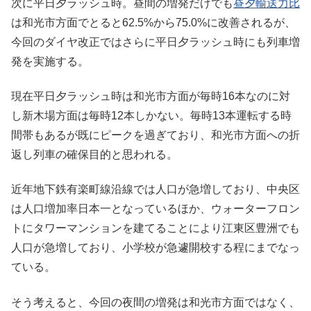
次に平日夕ラッシュ時。昼間の増発だけでも
昼夕輸送力比
は和光市方面でとると62.5%から75.0%に改善されるが、
今回のダイヤ改正ではさらに平日夕ラッシュ時にも列車増
発を実施する。
現在平日夕ラッシュ時は和光市方面が毎時16本なのに対
し新木場方面は毎時12本しかない。毎時13本運転する時
間帯もあるが既にピークを過ぎており、和光市方面への折
返し列車の確保目的と思われる。
近年地下鉄有楽町線沿線では人口が急増しており、中央区
は人口増加率日本一となっているほか、ウォーターフロン
トにタワーマンションを建てることにより江東区豊洲でも
人口が急増しており、小学校が急遽開校する程にまでなっ
ている。
そう考えると、今回の夜間の増発は和光市方面ではなく、