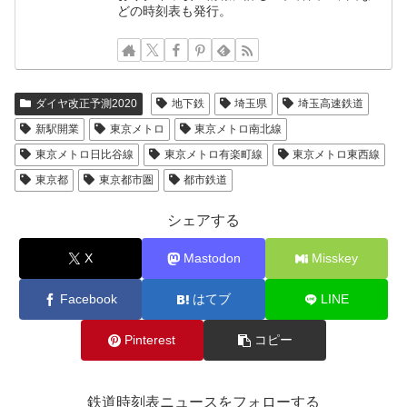
どの時刻表も発行。
ダイヤ改正予測2020
地下鉄
埼玉県
埼玉高速鉄道
新駅開業
東京メトロ
東京メトロ南北線
東京メトロ日比谷線
東京メトロ有楽町線
東京メトロ東西線
東京都
東京都市圏
都市鉄道
シェアする
X
Mastodon
Misskey
Facebook
はてブ
LINE
Pinterest
コピー
鉄道時刻表ニュースをフォローする