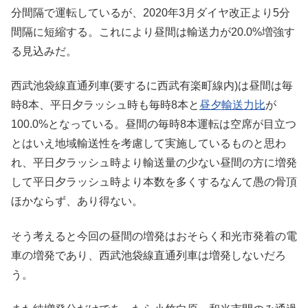
分間隔で運転しているが、2020年3月ダイヤ改正より5分
間隔に短縮する。これにより昼間は輸送力が20.0%増強す
る見込みだ。
西武池袋線直通列車(要するに西武有楽町線内)は昼間は毎
時8本、平日夕ラッシュ時も毎時8本と
昼夕輸送力比
が
100.0%となっている。昼間の毎時8本運転は空席が目立つ
とはいえ地域輸送性を考慮して実施しているものと思わ
れ、平日夕ラッシュ時より輸送量の少ない昼間の方に増発
して平日夕ラッシュ時より本数を多くするなんて愚の骨頂
ほかならず、あり得ない。
そう考えると今回の昼間の増発はおそらく和光市発着の電
車の増発であり、西武池袋線直通列車は増発しないだろ
う。