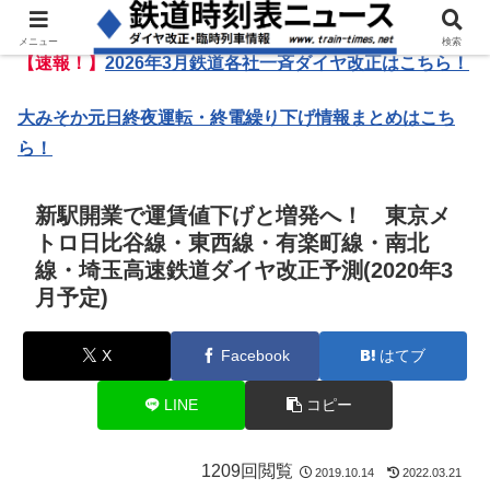
メニュー
検索
【速報！】
2026年3月鉄道各社一斉ダイヤ改正はこちら！
大みそか元日終夜運転・終電繰り下げ情報まとめはこち
ら！
新駅開業で運賃値下げと増発へ！ 東京メ
トロ日比谷線・東西線・有楽町線・南北
線・埼玉高速鉄道ダイヤ改正予測(2020年3
月予定)
X
Facebook
はてブ
LINE
コピー
1209回閲覧
2019.10.14
2022.03.21