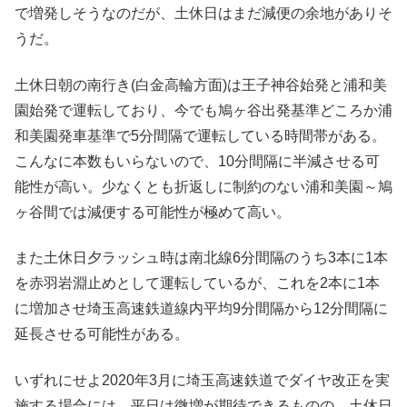
で増発しそうなのだが、土休日はまだ減便の余地がありそ
うだ。
土休日朝の南行き(白金高輪方面)は王子神谷始発と浦和美
園始発で運転しており、今でも鳩ヶ谷出発基準どころか浦
和美園発車基準で5分間隔で運転している時間帯がある。
こんなに本数もいらないので、10分間隔に半減させる可
能性が高い。少なくとも折返しに制約のない浦和美園～鳩
ヶ谷間では減便する可能性が極めて高い。
また土休日夕ラッシュ時は南北線6分間隔のうち3本に1本
を赤羽岩淵止めとして運転しているが、これを2本に1本
に増加させ埼玉高速鉄道線内平均9分間隔から12分間隔に
延長させる可能性がある。
いずれにせよ2020年3月に埼玉高速鉄道でダイヤ改正を実
施する場合には、平日は微増が期待できるものの、土休日