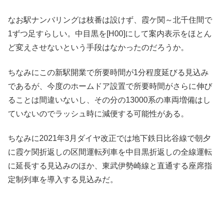
なお駅ナンバリングは枝番は設けず、霞ケ関～北千住間で
1ずつ足すらしい。中目黒を[H00]にして案内表示をほとん
ど変えさせないという手段はなかったのだろうか。
ちなみにこの新駅開業で所要時間が1分程度延びる見込み
であるが、今度のホームドア設置で所要時間がさらに伸び
ることは間違いないし、その分の13000系の車両増備はし
ていないのでラッシュ時に減便する可能性がある。
ちなみに2021年3月ダイヤ改正では地下鉄日比谷線で朝夕
に霞ケ関折返しの区間運転列車を中目黒折返しの全線運転
に延長する見込みのほか、東武伊勢崎線と直通する座席指
定制列車を導入する見込みだ。