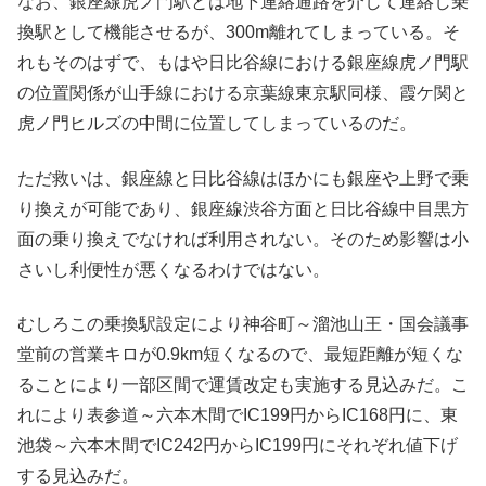
なお、銀座線虎ノ門駅とは地下連絡通路を介して連絡し乗
換駅として機能させるが、300m離れてしまっている。そ
れもそのはずで、もはや日比谷線における銀座線虎ノ門駅
の位置関係が山手線における京葉線東京駅同様、霞ケ関と
虎ノ門ヒルズの中間に位置してしまっているのだ。
ただ救いは、銀座線と日比谷線はほかにも銀座や上野で乗
り換えが可能であり、銀座線渋谷方面と日比谷線中目黒方
面の乗り換えでなければ利用されない。そのため影響は小
さいし利便性が悪くなるわけではない。
むしろこの乗換駅設定により神谷町～溜池山王・国会議事
堂前の営業キロが0.9km短くなるので、最短距離が短くな
ることにより一部区間で運賃改定も実施する見込みだ。こ
れにより表参道～六本木間でIC199円からIC168円に、東
池袋～六本木間でIC242円からIC199円にそれぞれ値下げ
する見込みだ。