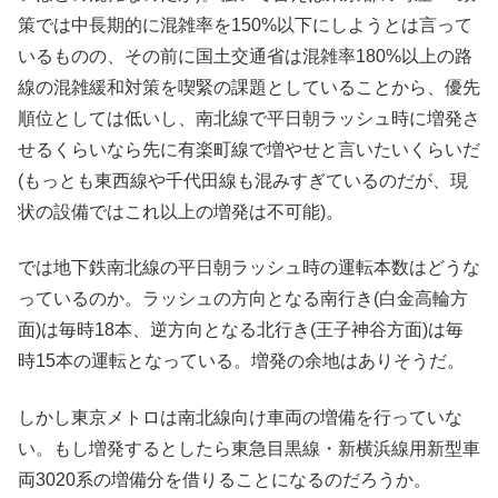
策では中長期的に混雑率を150%以下にしようとは言って
いるものの、その前に国土交通省は混雑率180%以上の路
線の混雑緩和対策を喫緊の課題としていることから、優先
順位としては低いし、南北線で平日朝ラッシュ時に増発さ
せるくらいなら先に有楽町線で増やせと言いたいくらいだ
(もっとも東西線や千代田線も混みすぎているのだが、現
状の設備ではこれ以上の増発は不可能)。
では地下鉄南北線の平日朝ラッシュ時の運転本数はどうな
っているのか。ラッシュの方向となる南行き(白金高輪方
面)は毎時18本、逆方向となる北行き(王子神谷方面)は毎
時15本の運転となっている。増発の余地はありそうだ。
しかし東京メトロは南北線向け車両の増備を行っていな
い。もし増発するとしたら東急目黒線・新横浜線用新型車
両3020系の増備分を借りることになるのだろうか。