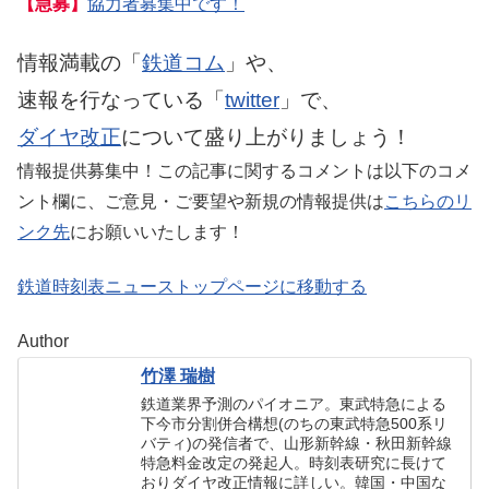
【急募】
協力者募集中です！
情報満載の「
鉄道コム
」や、
速報を行なっている「
twitter
」で、
ダイヤ改正
について盛り上がりましょう！
情報提供募集中！この記事に関するコメントは以下のコメ
ント欄に、ご意見・ご要望や新規の情報提供は
こちらのリ
ンク先
にお願いいたします！
鉄道時刻表ニューストップページに移動する
Author
竹澤 瑞樹
鉄道業界予測のパイオニア。東武特急による
下今市分割併合構想(のちの東武特急500系リ
バティ)の発信者で、山形新幹線・秋田新幹線
特急料金改定の発起人。時刻表研究に長けて
おりダイヤ改正情報に詳しい。韓国・中国な