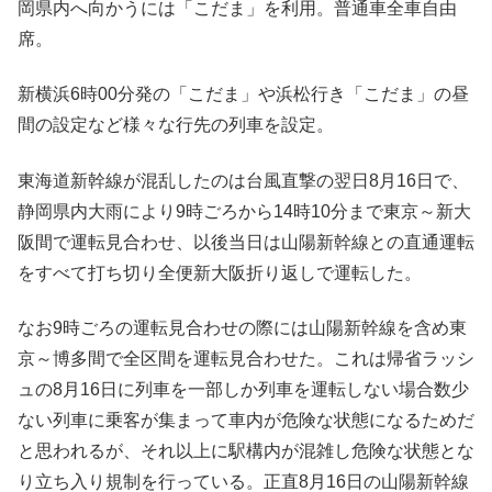
岡県内へ向かうには「こだま」を利用。普通車全車自由
席。
新横浜6時00分発の「こだま」や浜松行き「こだま」の昼
間の設定など様々な行先の列車を設定。
東海道新幹線が混乱したのは台風直撃の翌日8月16日で、
静岡県内大雨により9時ごろから14時10分まで東京～新大
阪間で運転見合わせ、以後当日は山陽新幹線との直通運転
をすべて打ち切り全便新大阪折り返しで運転した。
なお9時ごろの運転見合わせの際には山陽新幹線を含め東
京～博多間で全区間を運転見合わせた。これは帰省ラッシ
ュの8月16日に列車を一部しか列車を運転しない場合数少
ない列車に乗客が集まって車内が危険な状態になるためだ
と思われるが、それ以上に駅構内が混雑し危険な状態とな
り立ち入り規制を行っている。正直8月16日の山陽新幹線