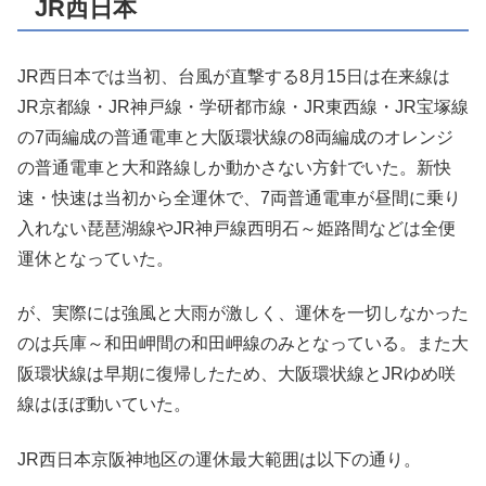
JR西日本
JR西日本では当初、台風が直撃する8月15日は在来線は
JR京都線・JR神戸線・学研都市線・JR東西線・JR宝塚線
の7両編成の普通電車と大阪環状線の8両編成のオレンジ
の普通電車と大和路線しか動かさない方針でいた。新快
速・快速は当初から全運休で、7両普通電車が昼間に乗り
入れない琵琶湖線やJR神戸線西明石～姫路間などは全便
運休となっていた。
が、実際には強風と大雨が激しく、運休を一切しなかった
のは兵庫～和田岬間の和田岬線のみとなっている。また大
阪環状線は早期に復帰したため、大阪環状線とJRゆめ咲
線はほぼ動いていた。
JR西日本京阪神地区の運休最大範囲は以下の通り。