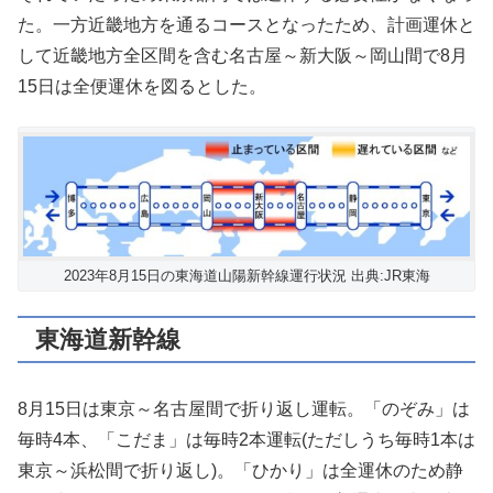
た。一方近畿地方を通るコースとなったため、計画運休と
して近畿地方全区間を含む名古屋～新大阪～岡山間で8月
15日は全便運休を図るとした。
2023年8月15日の東海道山陽新幹線運行状況 出典:JR東海
東海道新幹線
8月15日は東京～名古屋間で折り返し運転。「のぞみ」は
毎時4本、「こだま」は毎時2本運転(ただしうち毎時1本は
東京～浜松間で折り返し)。「ひかり」は全運休のため静