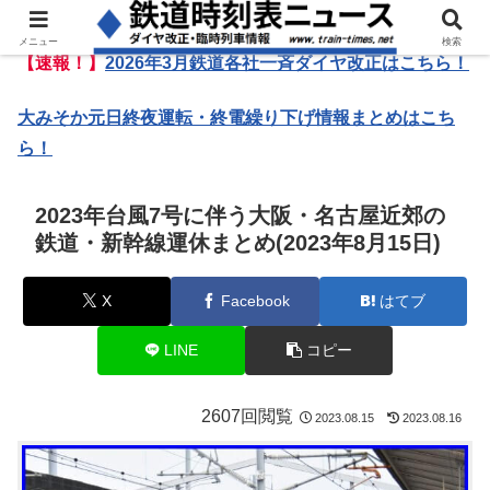
メニュー
検索
【速報！】
2026年3月鉄道各社一斉ダイヤ改正はこちら！
大みそか元日終夜運転・終電繰り下げ情報まとめはこち
ら！
2023年台風7号に伴う大阪・名古屋近郊の
鉄道・新幹線運休まとめ(2023年8月15日)
X
Facebook
はてブ
LINE
コピー
2607回閲覧
2023.08.15
2023.08.16