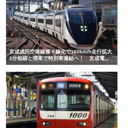
京成成田空港線複々線化で160km/h走行拡大
2分短縮と増車で特別車連結へ！ 京成電鉄
ダイヤ改正予測(2029年以降予定)