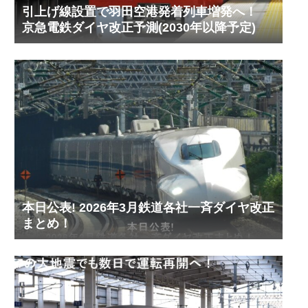
引上げ線設置で羽田空港発着列車増発へ！
京急電鉄ダイヤ改正予測(2030年以降予定)
本日公表! 2026年3月鉄道各社一斉ダイヤ改正
まとめ！