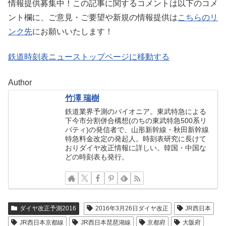
情報提供募集中！この記事に関するコメントは以下のコメ
ント欄に、ご意見・ご要望や新規の情報提供は
こちらのリ
ンク先
にお願いいたします！
鉄道時刻表ニューストップページに移動する
Author
竹澤 瑞樹
鉄道業界予測のパイオニア。東武特急による
下今市分割併合構想(のちの東武特急500系リ
バティ)の発信者で、山形新幹線・秋田新幹線
特急料金改定の発起人。時刻表研究に長けて
おりダイヤ改正情報に詳しい。韓国・中国な
どの時刻表も発行。
ダイヤ改正予測2016
2016年3月26日ダイヤ改正
JR西日本
JR西日本京都線
JR西日本琵琶湖線
京都府
大阪府