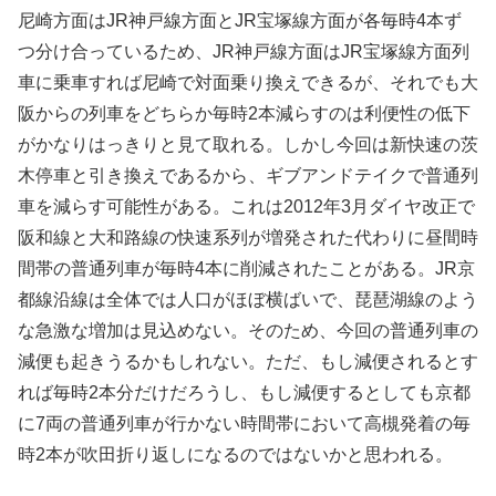
尼崎方面はJR神戸線方面とJR宝塚線方面が各毎時4本ず
つ分け合っているため、JR神戸線方面はJR宝塚線方面列
車に乗車すれば尼崎で対面乗り換えできるが、それでも大
阪からの列車をどちらか毎時2本減らすのは利便性の低下
がかなりはっきりと見て取れる。しかし今回は新快速の茨
木停車と引き換えであるから、ギブアンドテイクで普通列
車を減らす可能性がある。これは2012年3月ダイヤ改正で
阪和線と大和路線の快速系列が増発された代わりに昼間時
間帯の普通列車が毎時4本に削減されたことがある。JR京
都線沿線は全体では人口がほぼ横ばいで、琵琶湖線のよう
な急激な増加は見込めない。そのため、今回の普通列車の
減便も起きうるかもしれない。ただ、もし減便されるとす
れば毎時2本分だけだろうし、もし減便するとしても京都
に7両の普通列車が行かない時間帯において高槻発着の毎
時2本が吹田折り返しになるのではないかと思われる。