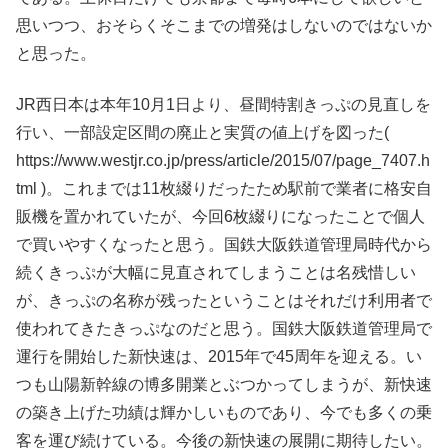
思いつつ、おそらくそこまでの増発はしないのではないか
と思った。
JR西日本は本年10月1日より、昼間特割きっぷの見直しを
行い、一部設定区間の廃止と実質の値上げを図った(
https://www.westjr.co.jp/press/article/2015/07/page_7407.h
tml )。これまでは11枚綴りだったため駅前で業者に格安自
販機を置かれていたが、今回6枚綴りになったことで個人
で買いやすくなったと思う。国鉄大阪鉄道管理局時代から
続くきっぷが大幅に見直されてしまうことは名残惜しい
が、きっぷの名称が残ったということはそれだけ利用者で
使われてきたきっぷなのだと思う。国鉄大阪鉄道管理局で
運行を開始した新快速は、2015年で45周年を迎える。い
つも山陽新幹線の博多開業とぶつかってしまうが、新快速
の築き上げた功績は輝かしいものであり、今でも多くの乗
客を運び続けている。今後の新快速の展開に期待したい。