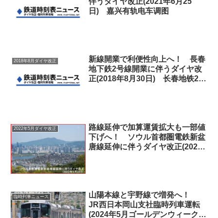
伴うダイヤ改正(2021年6月25
日) 嘉兴有轨电车调图
新線開業で利便性向上へ！ 長春
2018年8月ダイヤ改正
地下鉄2号線開業に伴うダイヤ改
正(2018年8月30日) 长春地铁2号
线调图
路線延伸で加算運賃拡大も一部値
2022年5月ダイヤ改正
下げへ！ ソウル首都圏電鉄新盆
唐線延伸に伴うダイヤ改正(2022
年5月28日)
山陽本線と宇野線で増発へ！
臨時列車ニュース
JR西日本岡山支社臨時列車運転
(2024年5月ゴールデンウィーク期