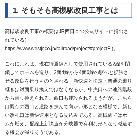
1. そもそも高槻駅改良工事とは
高槻駅改良工事の概要はJR西日本の公式サイトに掲出さ
れている(
https://www.westjr.co.jp/railroad/project/#projectF )。
これによれば、現在待避線として使用されている2線を閉
鎖してホームを造り、2面4線から4面6線の駅へと拡張さ
せる改良を行うものとされる。新快速と快速・普通の乗り
継ぎは対面乗り換えではなくなるが、中央口への連絡階段
から乗り換えられる。西口も建設されるようだが、こちら
は既存の西口と道路を挟んで向かい形となる模様で、新し
い改札口は新快速用となる見込みである。高槻駅ではホー
ムが増え、配線上新快速が分岐器で有利な形となり減速す
る機会が減りそうである。