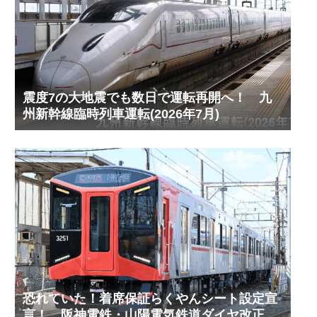
震度7の大地震でも数日で運転再開へ！ 九
州新幹線臨時列車運転(2026年7月)
恐れていた！着席保証らくやんシート設定宣
言！ 阪神電鉄・山陽電気鉄道ダイヤ改正予