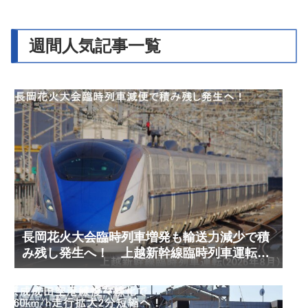
週間人気記事一覧
長岡花火大会臨時列車増発も輸送力減少で積
み残し発生へ！ 上越新幹線臨時列車運転
(2026年8月)