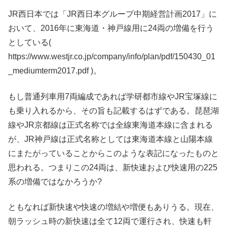
JR西日本では「JR西日本グループ中期経営計画2017」に
おいて、2016年に東海道・神戸線用に24両の増備を行う
としている(
https://www.westjr.co.jp/company/info/plan/pdf/150430_01
_mediumterm2017.pdf )。
もし普通列車用7両編成であれば学研都市線やJR宝塚線に
も乗り入れるから、その旨も記載するはずである。琵琶湖
線やJR京都線は正式名称では全線東海道本線に含まれる
が、JR神戸線は正式名称としては東海道本線と山陽本線
にまたがっていることからこのような表記になったものと
思われる。つまりこの24両は、新快速および快速用の225
系の増備ではなかろうか?
ともなれば新快速や快速の増結や増便もありうる。現在、
朝ラッシュ時の新快速は全て12両で運行され、快速も軒