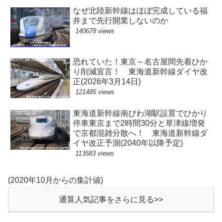
なぜ北陸新幹線はほぼ完成している福
井まで先行開業しないのか
140678 views
恐れていた！東京～名古屋間先着ひか
り削減宣言！ 東海道新幹線ダイヤ改
正(2026年3月14日)
121485 views
東海道新幹線南びわ湖駅設置でひかり
停車東京まで2時間30分と草津線増発
で京都混雑分散へ！ 東海道新幹線ダ
イヤ改正予測(2040年以降予定)
113583 views
(2020年10月からの集計値)
通算人気記事をさらに見る>>