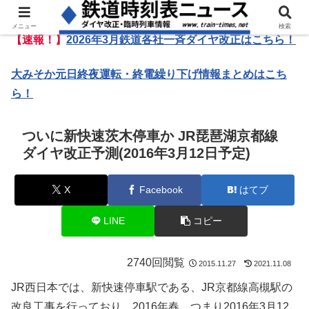
メニュー
検索
【速報！】
2026年3月鉄道各社一斉ダイヤ改正はこちら！
大みそか元日終夜運転・終電繰り下げ情報まとめはこち
ら！
ついに新快速茨木停車か JR琵琶湖京都線
ダイヤ改正予測(2016年3月12日予定)
X
Facebook
はてブ
LINE
コピー
2740回閲覧
2015.11.27
2021.11.08
JR西日本では、新快速停車駅である、JR京都線高槻駅の
改良工事を行っており、2016年春、つまり2016年3月12