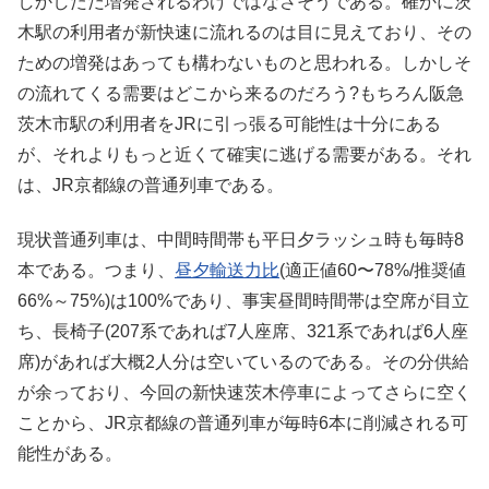
しかしただ増発されるわけではなさそうである。確かに茨
木駅の利用者が新快速に流れるのは目に見えており、その
ための増発はあっても構わないものと思われる。しかしそ
の流れてくる需要はどこから来るのだろう?もちろん阪急
茨木市駅の利用者をJRに引っ張る可能性は十分にある
が、それよりもっと近くて確実に逃げる需要がある。それ
は、JR京都線の普通列車である。
現状普通列車は、中間時間帯も平日夕ラッシュ時も毎時8
本である。つまり、
昼夕輸送力比
(適正値60〜78%/推奨値
66%～75%)は100%であり、事実昼間時間帯は空席が目立
ち、長椅子(207系であれば7人座席、321系であれば6人座
席)があれば大概2人分は空いているのである。その分供給
が余っており、今回の新快速茨木停車によってさらに空く
ことから、JR京都線の普通列車が毎時6本に削減される可
能性がある。