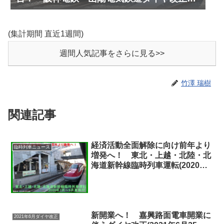
測(2027年3月予定)
(集計期間 直近1週間)
週間人気記事をさらに見る>>
竹澤 瑞樹
関連記事
経済活動全面解除に向け前年より
臨時列車ニュース
増発へ！ 東北・上越・北陸・北
海道新幹線臨時列車運転(2020年7
月～9月夏期間)
新開業へ！ 嘉興路面電車開業に
2021年6月ダイヤ改正