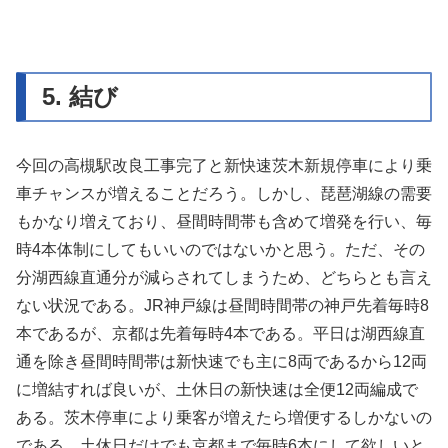
5. 結び
今回の高槻駅改良工事完了と新快速茨木新規停車により乗
車チャンスが増えることだろう。しかし、琵琶湖線の需要
もかなり増えており、昼間時間帯も含めて増発を行い、毎
時4本体制にしてもいいのではないかと思う。ただ、その
分湖西線直通分が減らされてしまうため、どちらとも言え
ない状況である。JR神戸線は昼間時間帯の神戸先着毎時8
本であるが、京都は先着毎時4本である。平日は湖西線直
通を除き昼間時間帯は新快速でも主に8両であるから12両
に増結すれば良いが、土休日の新快速は全便12両編成で
ある。茨木停車により乗客が増えたら増便するしかないの
である。土休日だけでも京都まで毎時6本にして欲しいと