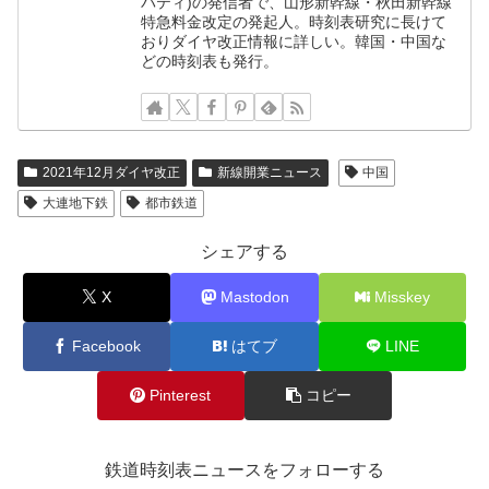
バティ)の発信者で、山形新幹線・秋田新幹線
特急料金改定の発起人。時刻表研究に長けて
おりダイヤ改正情報に詳しい。韓国・中国な
どの時刻表も発行。
2021年12月ダイヤ改正
新線開業ニュース
中国
大連地下鉄
都市鉄道
シェアする
X
Mastodon
Misskey
Facebook
はてブ
LINE
Pinterest
コピー
鉄道時刻表ニュースをフォローする