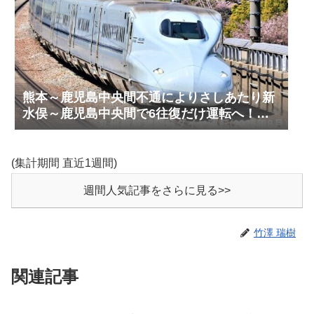
熊本～鹿児島中央間不通によりさしあたり新
水俣～鹿児島中央間で6往復だけ運転へ！
九州新幹線臨時ダイヤ運転(2026年8月)
(集計期間 直近1週間)
週間人気記事をさらに見る>>
竹澤 瑞樹
関連記事