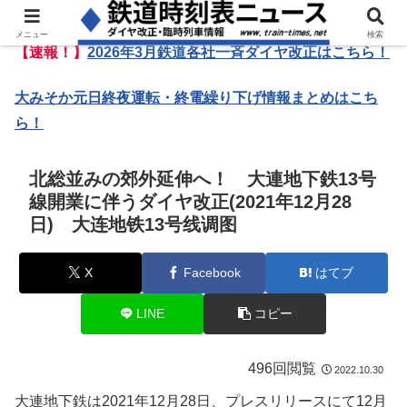
メニュー
検索
【速報！】
2026年3月鉄道各社一斉ダイヤ改正はこちら！
大みそか元日終夜運転・終電繰り下げ情報まとめはこち
ら！
北総並みの郊外延伸へ！ 大連地下鉄13号
線開業に伴うダイヤ改正(2021年12月28
日) 大连地铁13号线调图
X
Facebook
はてブ
LINE
コピー
496回閲覧
2022.10.30
大連地下鉄は2021年12月28日、プレスリリースにて12月