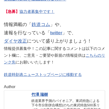
【急募】
協力者募集中です！
情報満載の「
鉄道コム
」や、
速報を行なっている「
twitter
」で、
ダイヤ改正
について盛り上がりましょう！
情報提供募集中！この記事に関するコメントは以下のコメ
ント欄に、ご意見・ご要望や新規の情報提供は
こちらのリ
ンク先
にお願いいたします！
鉄道時刻表ニューストップページに移動する
Author
竹澤 瑞樹
鉄道業界予測のパイオニア。東武特急による
下今市分割併合構想(のちの東武特急500系リ