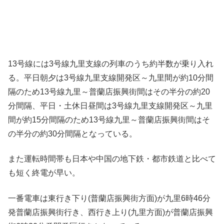
13号線には3号線九里支線の列車のうち約半数が乗り入れ
る。平日朝夕は3号線九里支線開発区～九里間が約10分間
隔のため13号線九里～普蘭店振興街間はその半分の約20
分間隔、平日・土休日昼間は3号線九里支線開発区～九里
間が約15分間隔のため13号線九里～普蘭店振興街間はそ
の半分の約30分間隔となっている。
また運転時間帯も日本や中国の地下鉄・都市鉄道と比べて
も短く終電が早い。
一番電車は東行き下り(普蘭店振興街方面)が九里6時46分
発普蘭店振興街行き、西行き上り(九里方面)が普蘭店振興