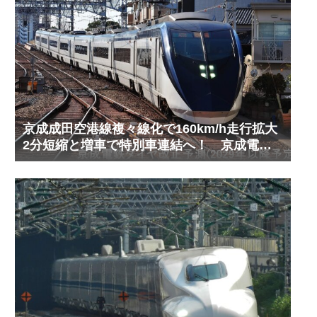
京成成田空港線複々線化で160km/h走行拡大
2分短縮と増車で特別車連結へ！ 京成電鉄
ダイヤ改正予測(2029年以降予定)