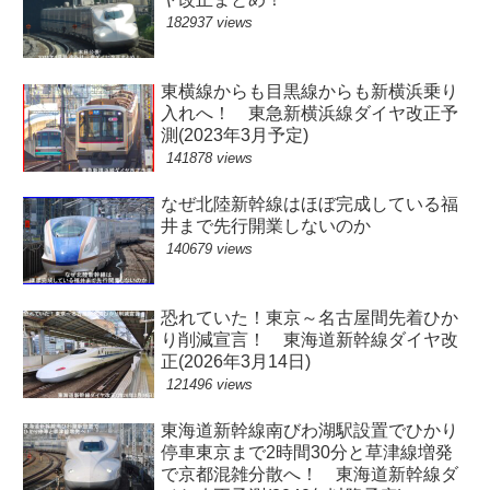
182937 views
東横線からも目黒線からも新横浜乗り
入れへ！ 東急新横浜線ダイヤ改正予
測(2023年3月予定)
141878 views
なぜ北陸新幹線はほぼ完成している福
井まで先行開業しないのか
140679 views
恐れていた！東京～名古屋間先着ひか
り削減宣言！ 東海道新幹線ダイヤ改
正(2026年3月14日)
121496 views
東海道新幹線南びわ湖駅設置でひかり
停車東京まで2時間30分と草津線増発
で京都混雑分散へ！ 東海道新幹線ダ