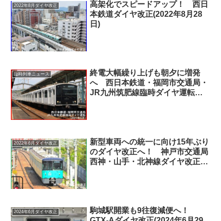
高架化でスピードアップ！ 西日
2022年8月ダイヤ改正
本鉄道ダイヤ改正(2022年8月28
日)
終電大幅繰り上げも朝夕に増発
臨時列車ニュース
へ 西日本鉄道・福岡市交通局・
JR九州筑肥線臨時ダイヤ運転
(2021年5月)
新型車両への統一に向け15年ぶり
2022年6月ダイヤ改正
のダイヤ改正へ！ 神戸市交通局
西神・山手・北神線ダイヤ改正
(2022年6月10日)
駒城駅開業も9往復減便へ！
2024年6月ダイヤ改正
GTX-Aダイヤ改正(2024年6月29