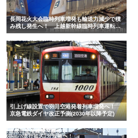
長岡花火大会臨時列車増発も輸送力減少で積
み残し発生へ！ 上越新幹線臨時列車運転
(2026年8月)
引上げ線設置で羽田空港発着列車増発へ！
京急電鉄ダイヤ改正予測(2030年以降予定)