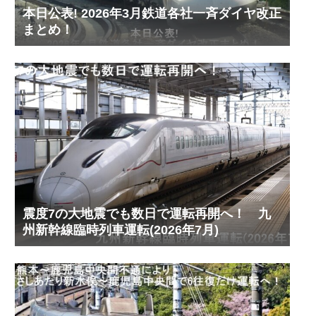
本日公表! 2026年3月鉄道各社一斉ダイヤ改正
まとめ！
震度7の大地震でも数日で運転再開へ！ 九
州新幹線臨時列車運転(2026年7月)