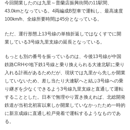
今回開業したのは九里～普蘭店振興街間の11駅間、
43.0kmとなっている。4両編成B型車で運転し、最高速度
100km/h、全線所要時間は45分となっている。
ただ、運行形態上13号線の単独折返しではなくすでに開
業している3号線九里支線の延長となっている。
もっとも別の番号を振っているのは、今後13号線が中国
鉄路CRHや地下鉄1号線と乗り換えられる大連北駅に乗り
入れる計画があるためだが、現状では九里から先しか開業
していないため、差し当たり大連駅へと結ぶ3号線への乗
り継ぎを少なくできるよう3号線九里支線と直通して運転
することとした。日本で無理やり置き換えれば、北総開発
鉄道が当初北初富以東しか開業していなかったため一時的
に新京成線に直通し松戸発着で運転するようなものであ
る。