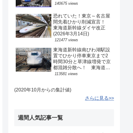
140675 views
恐れていた！東京～名古屋
間先着ひかり削減宣言！
東海道新幹線ダイヤ改正
(2026年3月14日)
121477 views
東海道新幹線南びわ湖駅設
置でひかり停車東京まで2
時間30分と草津線増発で京
都混雑分散へ！ 東海道新
幹線ダイヤ改正予測(2040
113581 views
年以降予定)
(2020年10月からの集計値)
さらに見る>>
週間人気記事一覧