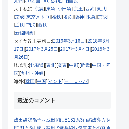
九州
][
JR四国
][
JR北海道
][
旧国鉄
]
大手私鉄:[
京急
][
東急
][
小田急
][
京王
][
西武
][
東武
]
[
京成
][
東京メトロ
][
相鉄
][
名鉄
][
阪神
][
阪急
][
京阪
]
[
近鉄
][
南海
][
西鉄
]
[
新線開業
]
ダイヤ改正実施日:[
2019年3月16日
][
2018年3月
17日
][
2017年3月25日
][
2017年3月4日
][
2016年3
月26日
]
地域別:[
北海道
][
東北
][
関東
][
中部
][
近畿
][
中国・四
国
][
九州・沖縄
]
海外:[
韓国
][
中国
][
インド
][
ヨーロッパ
]
最近のコメント
成田線我孫子～成田間にE131系3両編成導入や
E231系6両編成転用で常磐線快速電車との直通