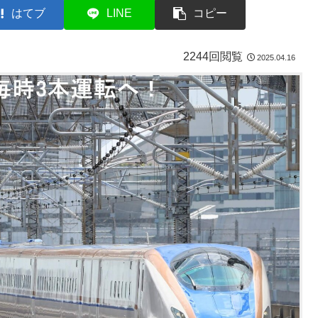
はてブ
LINE
コピー
2244回閲覧
2025.04.16