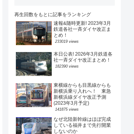
再生回数をもとに記事をランキング
速報&随時更新! 2023年3月
鉄道各社一斉ダイヤ改正ま
とめ！
233019 views
本日公表! 2026年3月鉄道各
社一斉ダイヤ改正まとめ！
182390 views
東横線からも目黒線からも
新横浜乗り入れへ！ 東急
新横浜線ダイヤ改正予測
(2023年3月予定)
141875 views
なぜ北陸新幹線はほぼ完成
している福井まで先行開業
しないのか