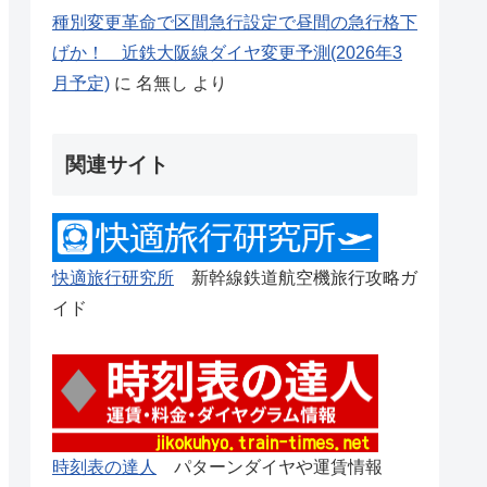
種別変更革命で区間急行設定で昼間の急行格下
げか！ 近鉄大阪線ダイヤ変更予測(2026年3
月予定)
に
名無し
より
関連サイト
快適旅行研究所
新幹線鉄道航空機旅行攻略ガ
イド
時刻表の達人
パターンダイヤや運賃情報