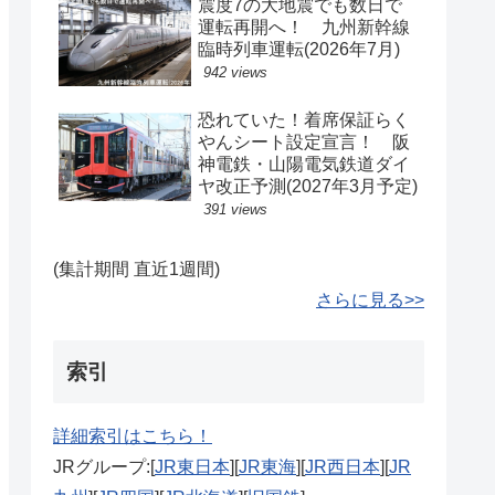
震度7の大地震でも数日で
運転再開へ！ 九州新幹線
臨時列車運転(2026年7月)
942 views
恐れていた！着席保証らく
やんシート設定宣言！ 阪
神電鉄・山陽電気鉄道ダイ
ヤ改正予測(2027年3月予定)
391 views
(集計期間 直近1週間)
さらに見る>>
索引
詳細索引はこちら！
JRグループ:[
JR東日本
][
JR東海
][
JR西日本
][
JR