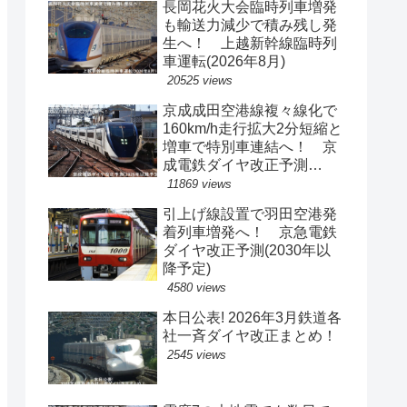
長岡花火大会臨時列車増発
も輸送力減少で積み残し発
生へ！ 上越新幹線臨時列
車運転(2026年8月)
20525 views
京成成田空港線複々線化で
160km/h走行拡大2分短縮と
増車で特別車連結へ！ 京
成電鉄ダイヤ改正予測
(2029年以降予定)
11869 views
引上げ線設置で羽田空港発
着列車増発へ！ 京急電鉄
ダイヤ改正予測(2030年以
降予定)
4580 views
本日公表! 2026年3月鉄道各
社一斉ダイヤ改正まとめ！
2545 views