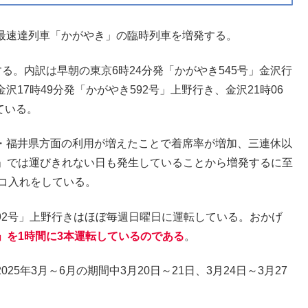
は、最速達列車「かがやき」の臨時列車を増発する。
る。内訳は早朝の東京6時24分発「かがやき545号」金沢行
沢17時49分発「かがやき592号」上野行き、金沢21時06
ている。
川県・福井県方面の利用が増えたことで着席率が増加、三連休以
」では運びきれない日も発生していることから増発するに至
コ入れをしている。
592号」上野行きはほぼ毎週日曜日に運転している。おかげ
」を1時間に3本運転しているのである
。
25年3月～6月の期間中3月20日～21日、3月24日～3月27