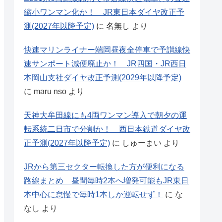
縮小ワンマン化か！ JR東日本ダイヤ改正予
測(2027年以降予定)
に
名無し
より
快速マリンライナー端岡昼夜全停車で予讃線快
速サンポート減便廃止か！ JR四国・JR西日
本岡山支社ダイヤ改正予測(2029年以降予定)
に
maru nso
より
天神大牟田線にも4両ワンマン導入で朝夕の運
転系統二日市で分割か！ 西日本鉄道ダイヤ改
正予測(2027年以降予定)
に
しゅーまい
より
JRから第三セクター転換した方が便利になる
路線まとめ 昼間毎時2本へ増発可能もJR東日
本中心に怠慢で毎時1本しか運転せず！
に
な
なし
より