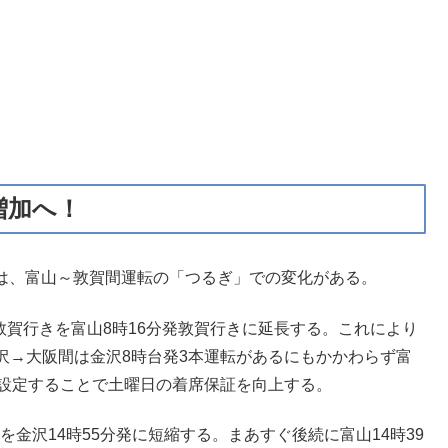
増加へ！
正では、富山～敦賀間運転の「つるぎ」での変化がある。
敦賀行きを富山8時16分発敦賀行きに延長する。これにより
沢→大阪間は金沢8時台発3本運転があるにもかかわらず富
本設定することで土曜日の着席保証を向上する。
を金沢14時55分発に短縮する。まあすぐ後続に富山14時39