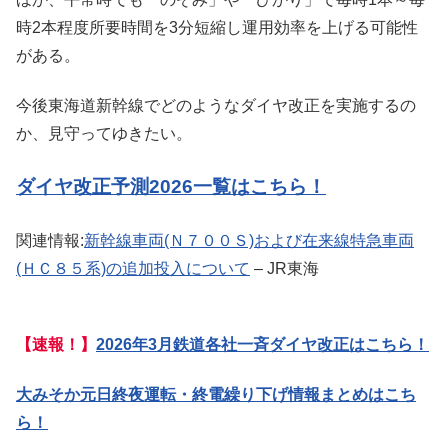
時2本程度所要時間を3分短縮し運用効率を上げる可能性
がある。
今後東海道新幹線でどのようなダイヤ改正を実施するの
か、見守ってゆきたい。
ダイヤ改正予測2026一覧はこちら！
関連情報:
新幹線車両(Ｎ７００Ｓ)および在来線特急車両
(ＨＣ８５系)の追加投入について
– JR東海
【速報！】
2026年3月鉄道各社一斉ダイヤ改正はこちら！
大みそか元日終夜運転・終電繰り下げ情報まとめはこち
ら！