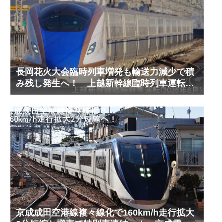
長岡花火大会臨時列車増発も輸送力減少で積
み残し発生へ！ 上越新幹線臨時列車運転
(2026年8月)
京成成田空港線複々線化で160km/h走行拡大