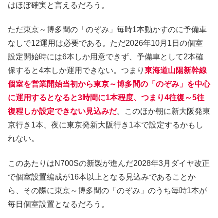
はほぼ確実と言えるだろう。
ただ東京～博多間の「のぞみ」毎時1本動かすのに予備車
なしで12運用は必要である。ただ2026年10月1日の個室
設定開始時には6本しか用意できず、予備車として2本確
保すると4本しか運用できない。つまり
東海道山陽新幹線
個室を営業開始当初から東京～博多間の「のぞみ」を中心
に運用するとなると3時間に1本程度、つまり4往復～5往
復程しか設定できない見込みだ
。このほか朝に新大阪発東
京行き1本、夜に東京発新大阪行き1本で設定するかもし
れない。
このあたりはN700Sの新製が進んだ2028年3月ダイヤ改正
で個室設置編成が16本以上となる見込みであることか
ら、その際に東京～博多間の「のぞみ」のうち毎時1本が
毎日個室設置となるだろう。