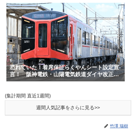
恐れていた！着席保証らくやんシート設定宣
言！ 阪神電鉄・山陽電気鉄道ダイヤ改正予
測(2027年3月予定)
(集計期間 直近1週間)
週間人気記事をさらに見る>>
竹澤 瑞樹