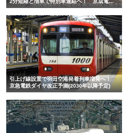
2分短縮と増車で特別車連結へ！ 京成電鉄
ダイヤ改正予測(2029年以降予定)
引上げ線設置で羽田空港発着列車増発へ！
京急電鉄ダイヤ改正予測(2030年以降予定)