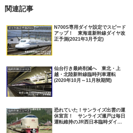
関連記事
N700S専用ダイヤ設定でスピード
ダイヤ改正予測2021
アップ！ 東海道新幹線ダイヤ改
正予測(2021年3月予定)
仙台行き最終削減へ 東北・上
臨時列車ニュース
越・北陸新幹線臨時列車運転
(2020年10月～11月秋期間)
恐れていた！サンライズ出雲の運
臨時列車ニュース
休宣言！ サンライズ瀬戸は毎日
運転維持のJR西日本臨時ダイヤ
運転(2024年10月)