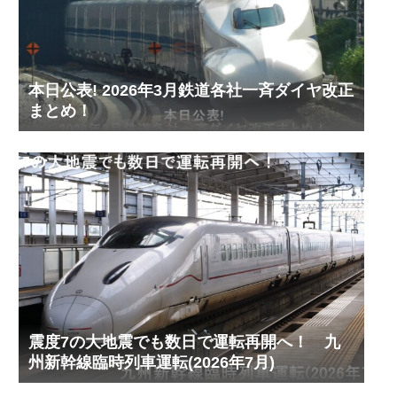
本日公表! 2026年3月鉄道各社一斉ダイヤ改正
まとめ！
震度7の大地震でも数日で運転再開へ！ 九
州新幹線臨時列車運転(2026年7月)