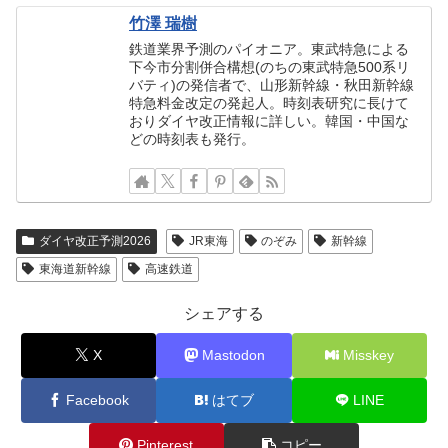
竹澤 瑞樹
鉄道業界予測のパイオニア。東武特急による
下今市分割併合構想(のちの東武特急500系リ
バティ)の発信者で、山形新幹線・秋田新幹線
特急料金改定の発起人。時刻表研究に長けて
おりダイヤ改正情報に詳しい。韓国・中国な
どの時刻表も発行。
ダイヤ改正予測2026
JR東海
のぞみ
新幹線
東海道新幹線
高速鉄道
シェアする
X
Mastodon
Misskey
Facebook
はてブ
LINE
Pinterest
コピー