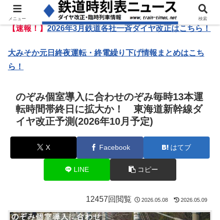
メニュー
検索
【速報！】
2026年3月鉄道各社一斉ダイヤ改正はこちら！
大みそか元日終夜運転・終電繰り下げ情報まとめはこち
ら！
のぞみ個室導入に合わせのぞみ毎時13本運
転時間帯終日に拡大か！ 東海道新幹線ダ
イヤ改正予測(2026年10月予定)
X
Facebook
はてブ
LINE
コピー
12457回閲覧
2026.05.08
2026.05.09