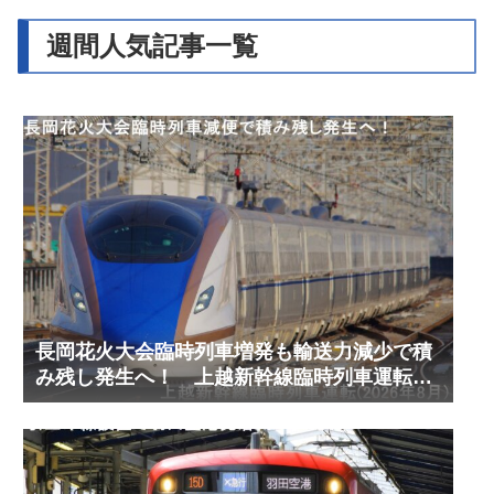
週間人気記事一覧
長岡花火大会臨時列車増発も輸送力減少で積
み残し発生へ！ 上越新幹線臨時列車運転
(2026年8月)