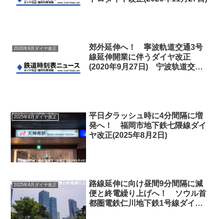
郊外延伸へ！ 寧波軌道交通3号
2020年9月ダイヤ改正
線延伸開業に伴うダイヤ改正
(2020年9月27日) 宁波轨道交通3
号线调图
平日夕ラッシュ時に4分間隔に増
2025年8月ダイヤ改正
発へ！ 福岡市地下鉄七隈線ダイ
ヤ改正(2025年8月2日)
路線延伸に向け昼間9分間隔に減
2025年4月ダイヤ改正
便と終電繰り上げへ！ ソウル首
都圏電鉄仁川地下鉄1号線ダイヤ
改正(2025年4月12日)