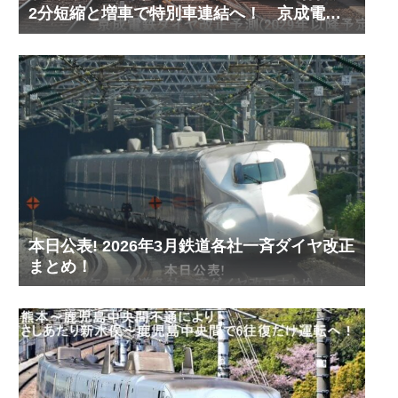
2分短縮と増車で特別車連結へ！ 京成電鉄
ダイヤ改正予測(2029年以降予定)
本日公表! 2026年3月鉄道各社一斉ダイヤ改正
まとめ！