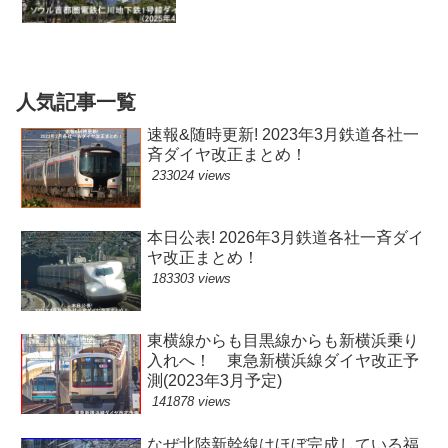
人気記事一覧
速報&随時更新! 2023年3月鉄道各社一
斉ダイヤ改正まとめ！
233024 views
本日公表! 2026年3月鉄道各社一斉ダイ
ヤ改正まとめ！
183303 views
東横線からも目黒線からも新横浜乗り
入れへ！ 東急新横浜線ダイヤ改正予
測(2023年3月予定)
141878 views
なぜ北陸新幹線はほぼ完成している福