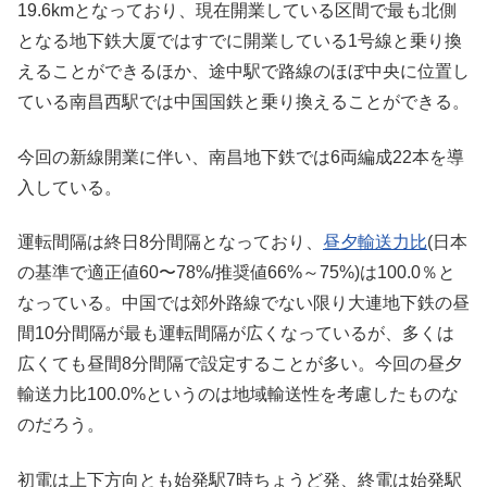
19.6kmとなっており、現在開業している区間で最も北側
となる地下鉄大厦ではすでに開業している1号線と乗り換
えることができるほか、途中駅で路線のほぼ中央に位置し
ている南昌西駅では中国国鉄と乗り換えることができる。
今回の新線開業に伴い、南昌地下鉄では6両編成22本を導
入している。
運転間隔は終日8分間隔となっており、
昼夕輸送力比
(日本
の基準で適正値60〜78%/推奨値66%～75%)は100.0％と
なっている。中国では郊外路線でない限り大連地下鉄の昼
間10分間隔が最も運転間隔が広くなっているが、多くは
広くても昼間8分間隔で設定することが多い。今回の昼夕
輸送力比100.0%というのは地域輸送性を考慮したものな
のだろう。
初電は上下方向とも始発駅7時ちょうど発、終電は始発駅