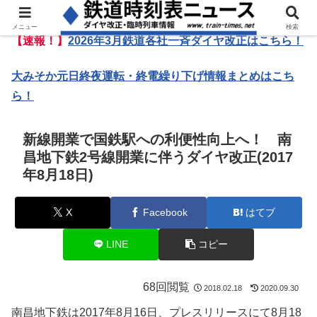
メニュー
検索
【速報！】
2026年3月鉄道各社一斉ダイヤ改正はこちら！
大みそか元日終夜運転・終電繰り下げ情報まとめはこち
ら！
新線開業で国鉄駅への利便性向上へ！ 南
昌地下鉄2号線開業に伴うダイヤ改正(2017
年8月18日)
X
Facebook
はてブ
LINE
コピー
68回閲覧
2018.02.18
2020.09.30
南昌地下鉄は2017年8月16日、プレスリリースにて8月18