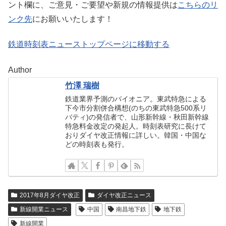
ント欄に、ご意見・ご要望や新規の情報提供は
こちらのリ
ンク先
にお願いいたします！
鉄道時刻表ニューストップページに移動する
Author
竹澤 瑞樹
鉄道業界予測のパイオニア。東武特急による
下今市分割併合構想(のちの東武特急500系リ
バティ)の発信者で、山形新幹線・秋田新幹線
特急料金改定の発起人。時刻表研究に長けて
おりダイヤ改正情報に詳しい。韓国・中国な
どの時刻表も発行。
2017年8月ダイヤ改正
ダイヤ改正ニュース
新線開業ニュース
中国
南昌地下鉄
地下鉄
新線開業