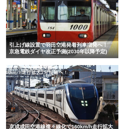
引上げ線設置で羽田空港発着列車増発へ！
京急電鉄ダイヤ改正予測(2030年以降予定)
京成成田空港線複々線化で160km/h走行拡大