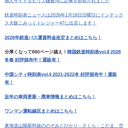
個人サイトタビリス鎌倉淳に記事を剽窃されました
鉄道時刻表ニュースは2026年1月18日日曜日にインテック
ス大阪こみっくトレジャー47に出店します！
2026年鉄道バス運賃料金改定まとめはこちら！
分厚くなって660ページ越え！
韓国鉄道時刻表vol.8 2026
冬春 好評頒布中！通販有！
中国シティ時刻表vol.4 2021-2022冬 好評頒布中！通販
有！
近年の車両更新・廃車情報まとめはこちら！
ワンマン運転線区まとめはこちら！
東海道山陽新幹線ののぞみとひかり・さくら・こだま、空