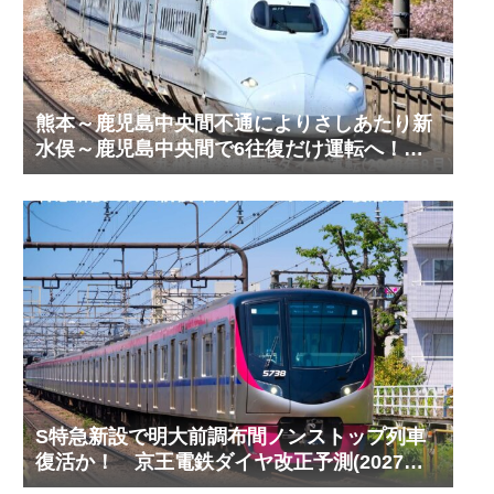
熊本～鹿児島中央間不通によりさしあたり新
水俣～鹿児島中央間で6往復だけ運転へ！
九州新幹線臨時ダイヤ運転(2026年8月)
S特急新設で明大前調布間ノンストップ列車
復活か！ 京王電鉄ダイヤ改正予測(2027年
以降予定)