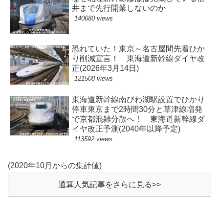
井まで先行開業しないのか
140680 views
恐れていた！東京～名古屋間先着ひか
り削減宣言！ 東海道新幹線ダイヤ改
正(2026年3月14日)
121508 views
東海道新幹線南びわ湖駅設置でひかり
停車東京まで2時間30分と草津線増発
で京都混雑分散へ！ 東海道新幹線ダ
イヤ改正予測(2040年以降予定)
113592 views
(2020年10月からの集計値)
通算人気記事をさらに見る>>