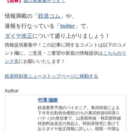
【急募】
協力者募集中です！
情報満載の「
鉄道コム
」や、
速報を行なっている「
twitter
」で、
ダイヤ改正
について盛り上がりましょう！
情報提供募集中！この記事に関するコメントは以下のコメ
ント欄に、ご意見・ご要望や新規の情報提供は
こちらのリ
ンク先
にお願いいたします！
鉄道時刻表ニューストップページに移動する
Author
竹澤 瑞樹
鉄道業界予測のパイオニア。東武特急による
下今市分割併合構想(のちの東武特急500系リ
バティ)の発信者で、山形新幹線・秋田新幹線
特急料金改定の発起人。時刻表研究に長けて
おりダイヤ改正情報に詳しい。韓国・中国な