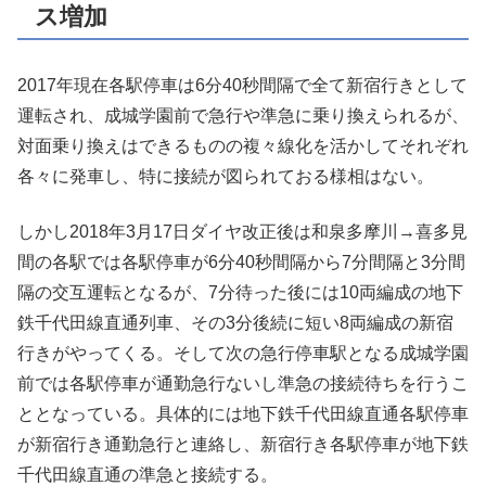
ス増加
2017年現在各駅停車は6分40秒間隔で全て新宿行きとして
運転され、成城学園前で急行や準急に乗り換えられるが、
対面乗り換えはできるものの複々線化を活かしてそれぞれ
各々に発車し、特に接続が図られておる様相はない。
しかし2018年3月17日ダイヤ改正後は和泉多摩川→喜多見
間の各駅では各駅停車が6分40秒間隔から7分間隔と3分間
隔の交互運転となるが、7分待った後には10両編成の地下
鉄千代田線直通列車、その3分後続に短い8両編成の新宿
行きがやってくる。そして次の急行停車駅となる成城学園
前では各駅停車が通勤急行ないし準急の接続待ちを行うこ
ととなっている。具体的には地下鉄千代田線直通各駅停車
が新宿行き通勤急行と連絡し、新宿行き各駅停車が地下鉄
千代田線直通の準急と接続する。