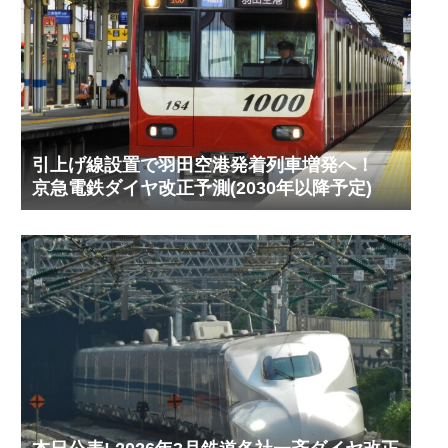
引上げ線設置で羽田空港発着列車増発へ！
京急電鉄ダイヤ改正予測(2030年以降予定)