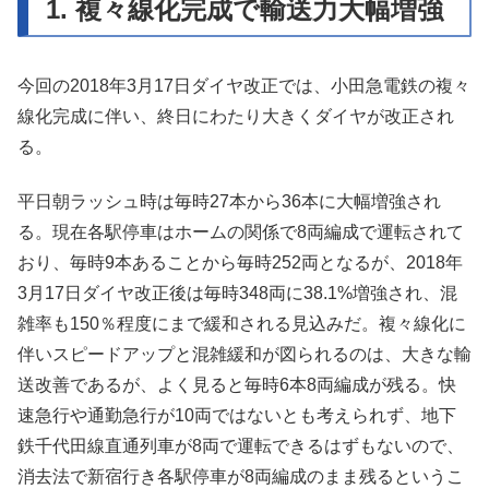
1. 複々線化完成で輸送力大幅増強
今回の2018年3月17日ダイヤ改正では、小田急電鉄の複々
線化完成に伴い、終日にわたり大きくダイヤが改正され
る。
平日朝ラッシュ時は毎時27本から36本に大幅増強され
る。現在各駅停車はホームの関係で8両編成で運転されて
おり、毎時9本あることから毎時252両となるが、2018年
3月17日ダイヤ改正後は毎時348両に38.1%増強され、混
雑率も150％程度にまで緩和される見込みだ。複々線化に
伴いスピードアップと混雑緩和が図られるのは、大きな輸
送改善であるが、よく見ると毎時6本8両編成が残る。快
速急行や通勤急行が10両ではないとも考えられず、地下
鉄千代田線直通列車が8両で運転できるはずもないので、
消去法で新宿行き各駅停車が8両編成のまま残るというこ