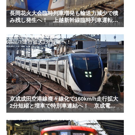
長岡花火大会臨時列車増発も輸送力減少で積
み残し発生へ！ 上越新幹線臨時列車運転
(2026年8月)
京成成田空港線複々線化で160km/h走行拡大
2分短縮と増車で特別車連結へ！ 京成電鉄
ダイヤ改正予測(2029年以降予定)