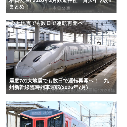
本日公表! 2026年3月鉄道各社一斉ダイヤ改正
まとめ！
震度7の大地震でも数日で運転再開へ！ 九
州新幹線臨時列車運転(2026年7月)