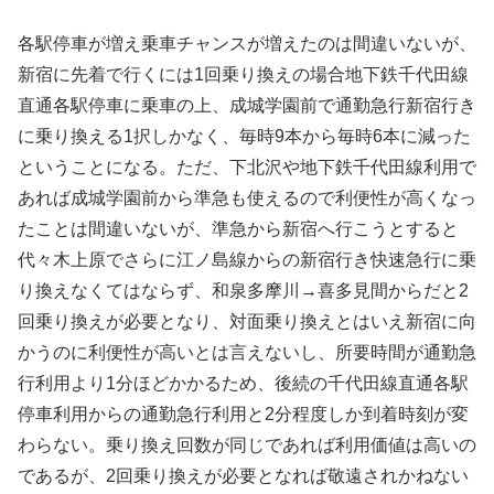
各駅停車が増え乗車チャンスが増えたのは間違いないが、
新宿に先着で行くには1回乗り換えの場合地下鉄千代田線
直通各駅停車に乗車の上、成城学園前で通勤急行新宿行き
に乗り換える1択しかなく、毎時9本から毎時6本に減った
ということになる。ただ、下北沢や地下鉄千代田線利用で
あれば成城学園前から準急も使えるので利便性が高くなっ
たことは間違いないが、準急から新宿へ行こうとすると
代々木上原でさらに江ノ島線からの新宿行き快速急行に乗
り換えなくてはならず、和泉多摩川→喜多見間からだと2
回乗り換えが必要となり、対面乗り換えとはいえ新宿に向
かうのに利便性が高いとは言えないし、所要時間が通勤急
行利用より1分ほどかかるため、後続の千代田線直通各駅
停車利用からの通勤急行利用と2分程度しか到着時刻が変
わらない。乗り換え回数が同じであれば利用価値は高いの
であるが、2回乗り換えが必要となれば敬遠されかねない