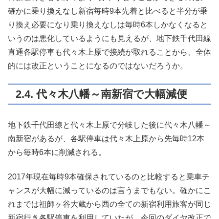
確かに乗り換えなし新宿毎時9本先着と比べると半分が乗
り換え必要になり乗り換えなしは毎時6本しかなくなると
いうのは悪化しているようにも見えるが、地下鉄千代田線
直通各駅停車も代々木上原で接続が取れることから、全体
的には改正ということになるのではないだろうか。
2.4. 代々木八幡～南新宿で大幅減便
地下鉄千代田線と代々木上原で分岐した後に代々木八幡～
南新宿があるが、各駅停車は代々木上原から先毎時12本
から毎時6本に削減される。
2017年現在毎時9本確保されているのと比較すると乗車チ
ャンスが大幅に減っているのは言うまでもない。確かにこ
れまでは祖師ヶ谷大蔵から西の全ての新宿利用旅客が同じ
新宿行き各駅停車を利用していたが、今回のダイヤ改正で