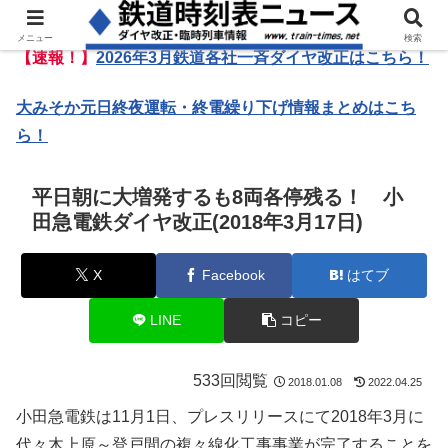
メニュー
検索
【速報！】
2026年3月鉄道各社一斉ダイヤ改正はこちら！
大みそか元日終夜運転・終電繰り下げ情報まとめはこち
ら！
平日朝に大増発するも8両各停残る！ 小
田急電鉄ダイヤ改正(2018年3月17日)
X
Facebook
はてブ
LINE
コピー
533回閲覧
2018.01.08
2022.04.25
小田急電鉄は11月1日、プレスリリースにて2018年3月に
代々木上原～登戸間の複々線化工事事業が完了することを