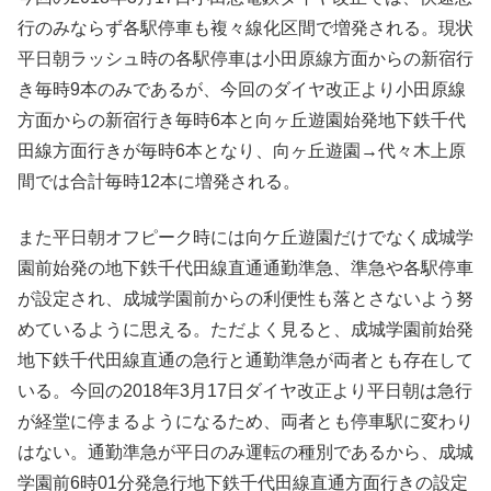
行のみならず各駅停車も複々線化区間で増発される。現状
平日朝ラッシュ時の各駅停車は小田原線方面からの新宿行
き毎時9本のみであるが、今回のダイヤ改正より小田原線
方面からの新宿行き毎時6本と向ヶ丘遊園始発地下鉄千代
田線方面行きが毎時6本となり、向ヶ丘遊園→代々木上原
間では合計毎時12本に増発される。
また平日朝オフピーク時には向ケ丘遊園だけでなく成城学
園前始発の地下鉄千代田線直通通勤準急、準急や各駅停車
が設定され、成城学園前からの利便性も落とさないよう努
めているように思える。ただよく見ると、成城学園前始発
地下鉄千代田線直通の急行と通勤準急が両者とも存在して
いる。今回の2018年3月17日ダイヤ改正より平日朝は急行
が経堂に停まるようになるため、両者とも停車駅に変わり
はない。通勤準急が平日のみ運転の種別であるから、成城
学園前6時01分発急行地下鉄千代田線直通方面行きの設定