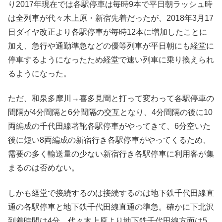
り2017年現在では各駅停車は毎時9本で平日朝ラッシュ時
は全列車が代々木上原・新宿先着だったが、2018年3月17
日ダイヤ改正より各駅停車が毎時12本に増加したことに
加え、急行や通勤準急などの優等列車が平日朝にも経堂に
停車するようになったため経堂で速い列車に乗り換えられ
るようになった。
ただ、和泉多摩川→喜多見間と打って変わって各駅停車の
間隔が4分間隔と6分間隔の交互となり、4分間隔の後に10
両編成の千代田線著靴各駅停車がやってきて、6分空いた
後に短い8両編成の新宿行き各駅停車がやってくるため、
需要の多く輸送量の少ない新宿行き各駅停車に利用客が集
まるのは否めない。
しかも経堂で接続するのは接続するのは地下鉄千代田線直
通の各駅停車と地下鉄千代田線直通の準急。確かに下北沢
到着時間は4分、代々木上原より地下鉄千代田線方面は5