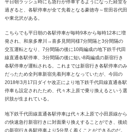
平日朝ラッシュ時にも急行が停車するようになった経堂を
過ぎると、各駅停車が全て先着となる豪徳寺～世田谷代田
や東北沢がある。
こちらでも平日朝の各駅停車が毎時9本から毎時12本に増
発され、和泉多摩川→喜多見間同様7分間隔と3分間隔の
交互運転となり、7分間隔の後に10両編成の地下鉄千代田
線直通各駅停車、3分間隔の後に短い8両編成の新宿行き
各駅停車が運転される。これまでは新宿行き各駅停車のみ
だったため全列車新宿先着列車となっていたが、今回の
2018年3月17日ダイヤ改正により地下鉄千代田線直通各駅
停車も設定されたため、代々木上原で乗り換えるという選
択肢が生まれている。
地下鉄千代田線直通各駅停車は代々木上原で小田原線から
の快速急行新宿行きに対面乗り換えすることができ、後続
の新宿行き各駅停車より5分早く着くことができるのだ。