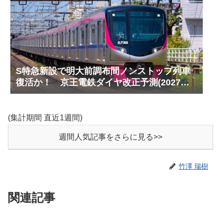
S特急新設で明大前調布間ノンストップ列車
復活か！ 京王電鉄ダイヤ改正予測(2027年
以降予定)
(集計期間 直近1週間)
週間人気記事をさらに見る>>
竹澤 瑞樹
関連記事