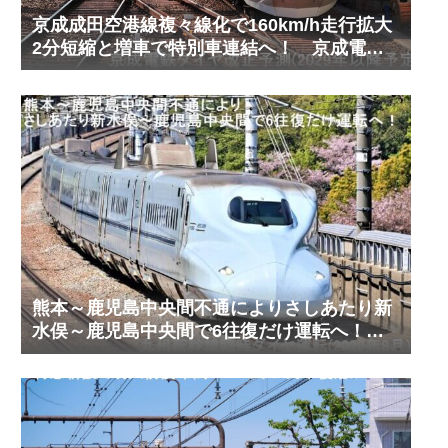
京成成田空港線複々線化で160km/h走行拡大
2分短縮と増車で特別車連結へ！ 京成電鉄
ダイヤ改正予測(2029年以降予定)
熊本～鹿児島中央間不通によりさしあたり新
水俣～鹿児島中央間で6往復だけ運転へ！
九州新幹線臨時ダイヤ運転(2026年8月)