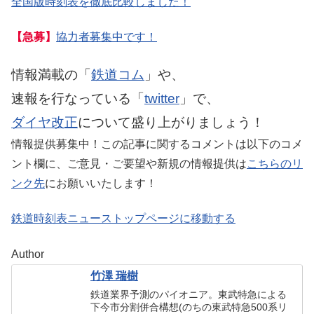
全国版時刻表を徹底比較しました！
【急募】
協力者募集中です！
情報満載の「
鉄道コム
」や、
速報を行なっている「
twitter
」で、
ダイヤ改正
について盛り上がりましょう！
情報提供募集中！この記事に関するコメントは以下のコメ
ント欄に、ご意見・ご要望や新規の情報提供は
こちらのリ
ンク先
にお願いいたします！
鉄道時刻表ニューストップページに移動する
Author
竹澤 瑞樹
鉄道業界予測のパイオニア。東武特急による
下今市分割併合構想(のちの東武特急500系リ