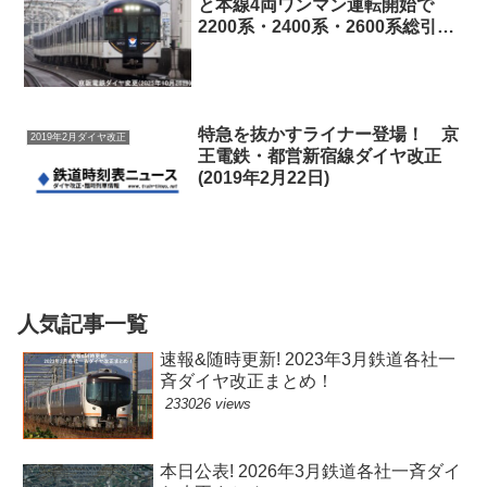
と本線4両ワンマン運転開始で
2200系・2400系・2600系総引退
か！ 京阪電鉄ダイヤ変更(2025
年10月26日)
特急を抜かすライナー登場！ 京
2019年2月ダイヤ改正
王電鉄・都営新宿線ダイヤ改正
(2019年2月22日)
人気記事一覧
速報&随時更新! 2023年3月鉄道各社一
斉ダイヤ改正まとめ！
233026 views
本日公表! 2026年3月鉄道各社一斉ダイ