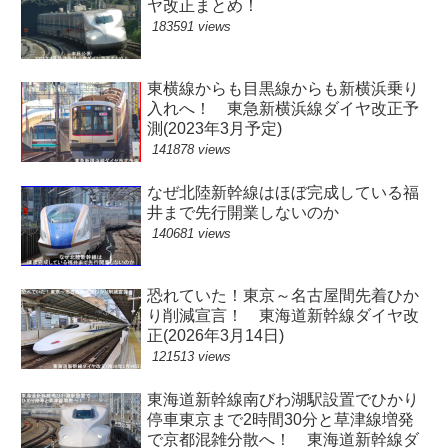
ヤ改正まとめ！
183591 views
東横線からも目黒線からも新横浜乗り
入れへ！ 東急新横浜線ダイヤ改正予
測(2023年3月予定)
141878 views
なぜ北陸新幹線はほぼ完成している福
井まで先行開業しないのか
140681 views
恐れていた！東京～名古屋間先着ひか
り削減宣言！ 東海道新幹線ダイヤ改
正(2026年3月14日)
121513 views
東海道新幹線南びわ湖駅設置でひかり
停車東京まで2時間30分と草津線増発
で京都混雑分散へ！ 東海道新幹線ダ