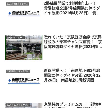
2路線目開業で利便性向上へ！
2021年4月ダイヤ改正
貴陽軌道交通2号線開業に伴うダ
イヤ改正(2021年4月28日) 贵阳
轨道交通2号线调图
恐れていた！京阪ほぼ全線で京津
臨時列車ニュース
線並みの乗車チャンス宣言！ 京
阪電鉄臨時ダイヤ運転(2021年5
月)
新線開業へ！ 南昌地下鉄3号線
2020年12月ダイヤ改正
開業に伴うダイヤ改正(2020年12
月26日) 南昌地铁3号线调图
京阪特急プレミアムカー一部増車
2025年10月ダイヤ改正