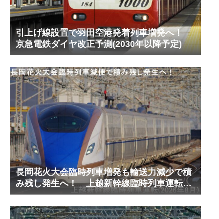
引上げ線設置で羽田空港発着列車増発へ！
京急電鉄ダイヤ改正予測(2030年以降予定)
長岡花火大会臨時列車増発も輸送力減少で積
み残し発生へ！ 上越新幹線臨時列車運転
(2026年8月)