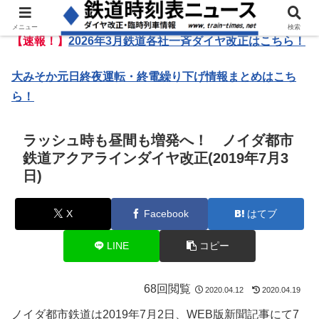
メニュー
検索
【速報！】
2026年3月鉄道各社一斉ダイヤ改正はこちら！
大みそか元日終夜運転・終電繰り下げ情報まとめはこち
ら！
ラッシュ時も昼間も増発へ！ ノイダ都市
鉄道アクアラインダイヤ改正(2019年7月3
日)
X
Facebook
はてブ
LINE
コピー
68回閲覧
2020.04.12
2020.04.19
ノイダ都市鉄道は2019年7月2日、WEB版新聞記事にて7