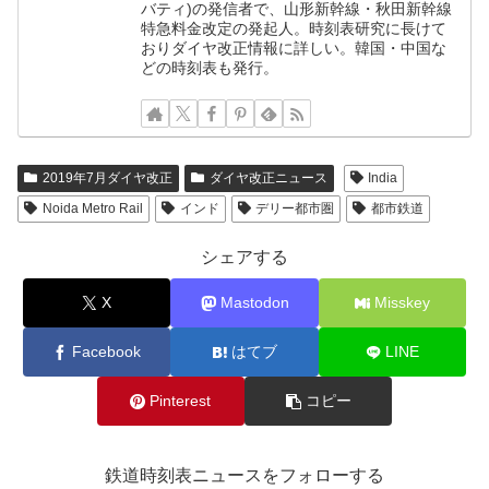
バティ)の発信者で、山形新幹線・秋田新幹線
特急料金改定の発起人。時刻表研究に長けて
おりダイヤ改正情報に詳しい。韓国・中国な
どの時刻表も発行。
2019年7月ダイヤ改正
ダイヤ改正ニュース
India
Noida Metro Rail
インド
デリー都市圏
都市鉄道
シェアする
X
Mastodon
Misskey
Facebook
はてブ
LINE
Pinterest
コピー
鉄道時刻表ニュースをフォローする