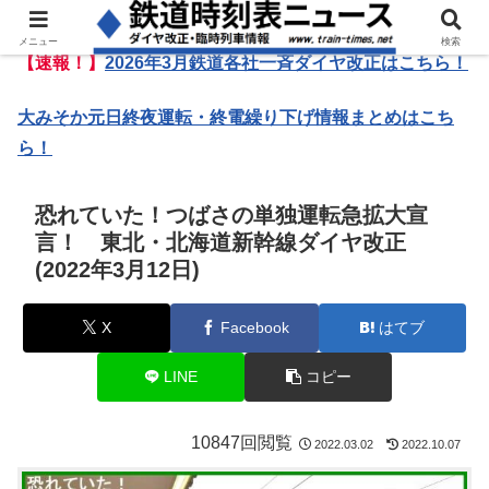
メニュー
検索
【速報！】
2026年3月鉄道各社一斉ダイヤ改正はこちら！
大みそか元日終夜運転・終電繰り下げ情報まとめはこち
ら！
恐れていた！つばさの単独運転急拡大宣
言！ 東北・北海道新幹線ダイヤ改正
(2022年3月12日)
X
Facebook
はてブ
LINE
コピー
10847回閲覧
2022.03.02
2022.10.07