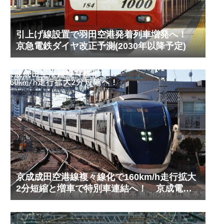
引上げ線設置で羽田空港発着列車増発へ！
京急電鉄ダイヤ改正予測(2030年以降予定)
京成成田空港線複々線化で160km/h走行拡大
2分短縮と増車で特別車連結へ！ 京成電鉄
ダイヤ改正予測(2029年以降予定)