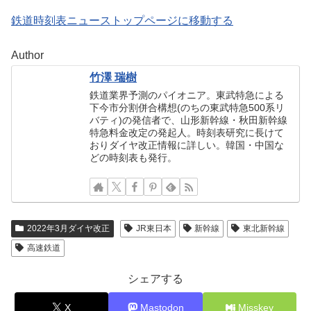
鉄道時刻表ニューストップページに移動する
Author
竹澤 瑞樹
鉄道業界予測のパイオニア。東武特急による
下今市分割併合構想(のちの東武特急500系リ
バティ)の発信者で、山形新幹線・秋田新幹線
特急料金改定の発起人。時刻表研究に長けて
おりダイヤ改正情報に詳しい。韓国・中国な
どの時刻表も発行。
2022年3月ダイヤ改正
JR東日本
新幹線
東北新幹線
高速鉄道
シェアする
X
Mastodon
Misskey