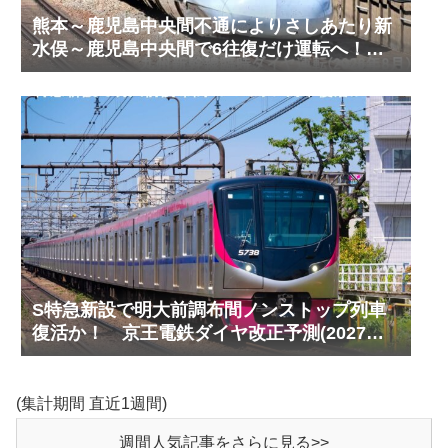
熊本～鹿児島中央間不通によりさしあたり新
水俣～鹿児島中央間で6往復だけ運転へ！
九州新幹線臨時ダイヤ運転(2026年8月)
S特急新設で明大前調布間ノンストップ列車
復活か！ 京王電鉄ダイヤ改正予測(2027年
以降予定)
(集計期間 直近1週間)
週間人気記事をさらに見る>>