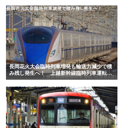
長岡花火大会臨時列車増発も輸送力減少で積
み残し発生へ！ 上越新幹線臨時列車運転
(2026年8月)