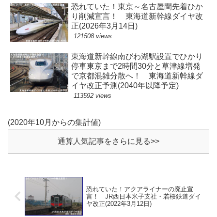
恐れていた！東京～名古屋間先着ひか
り削減宣言！ 東海道新幹線ダイヤ改
正(2026年3月14日)
121508 views
東海道新幹線南びわ湖駅設置でひかり
停車東京まで2時間30分と草津線増発
で京都混雑分散へ！ 東海道新幹線ダ
イヤ改正予測(2040年以降予定)
113592 views
(2020年10月からの集計値)
通算人気記事をさらに見る>>
恐れていた！アクアライナーの廃止宣
言！ JR西日本米子支社・若桜鉄道ダイ
ヤ改正(2022年3月12日)