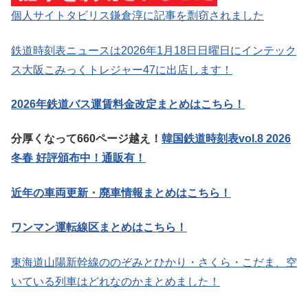
個人サイトタビリス鎌倉淳に記事を剽窃されました
鉄道時刻表ニュースは2026年1月18日日曜日にインテック
ス大阪こみっくトレジャー47に出店します！
2026年鉄道バス運賃料金改定まとめはこちら！
分厚くなって660ページ越え！
韓国鉄道時刻表vol.8 2026
冬春 好評頒布中！通販有！
近年の車両更新・廃車情報まとめはこちら！
ワンマン運転線区まとめはこちら！
東海道山陽新幹線ののぞみとひかり・さくら・こだま、空
いている列車はどれなのかまとめました！