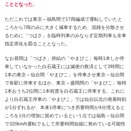
こととなった
。
ただこれでは東京～福島間で17両編成で運転していたと
ころから7両のみに大きく減車するため、混雑を分散させ
るために「つばさ」を臨時列車のみならず定期列車も全車
指定席化を図ることとなった。
なお昼間は「つばさ」併結の「やまびこ」毎時1本しか停
車していなかった白石蔵王には減便の救済として2時間に
1本の東京～仙台間「やまびこ」を停車させ東京～仙台間
で各駅に停車するほか、東京～盛岡間の「やまびこ」毎時
1本おうち2位間に1本程度を白石蔵王に停車する。これに
より白石蔵王停車の「やまびこ」では仙台以北の発着時刻
が1分ずれるが、本来1停車につき所要時間が4分増えると
ころを1分の増加に留めているという点では福島～仙台間
で320km/h運転でもして所要時間短縮に努めている可能性