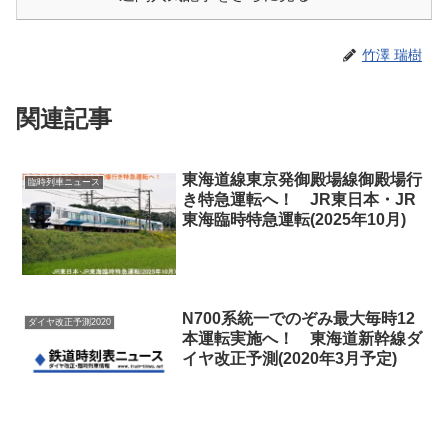
竹澤 瑞樹
関連記事
東海道線東京発御殿場線御殿場行
臨時列車ニュース
き特急運転へ！ JR東日本・JR
東海臨時特急運転(2025年10月)
N700系統一でのぞみ最大毎時12
ダイヤ改正予測2020
本運転実施へ！ 東海道新幹線ダ
イヤ改正予測(2020年3月予定)