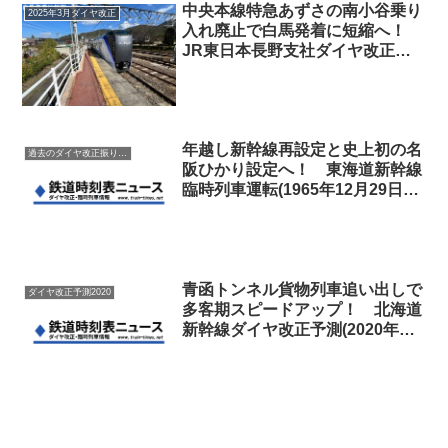
中央本線特急あずさの南小谷乗り
2025年3月ダイヤ改正
入れ廃止で白馬発着に短縮へ！
JR東日本長野支社ダイヤ改正
(2025年3月15日)
年越し新幹線再設定と史上初の名
過去のダイヤ改正振り返り
阪ひかり設定へ！ 東海道新幹線
臨時列車運転(1965年12月29日～
1966年1月16日冬期間)【週刊新
幹線9号】
青函トンネル貨物列車追い出しで
ダイヤ改正予測2020
多客期スピードアップ！ 北海道
新幹線ダイヤ改正予測(2020年予
定)