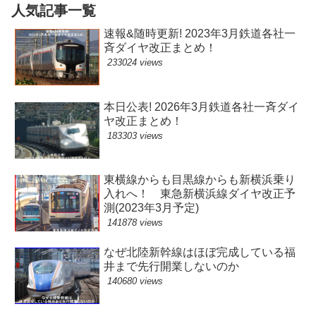
人気記事一覧
速報&随時更新! 2023年3月鉄道各社一
斉ダイヤ改正まとめ！
233024 views
本日公表! 2026年3月鉄道各社一斉ダイ
ヤ改正まとめ！
183303 views
東横線からも目黒線からも新横浜乗り
入れへ！ 東急新横浜線ダイヤ改正予
測(2023年3月予定)
141878 views
なぜ北陸新幹線はほぼ完成している福
井まで先行開業しないのか
140680 views